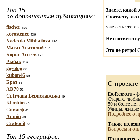
Топ 15
Знаете, какой 
по дополненным публикациям:
Считаете, это 
уже есть эти и
fischer
459
korostenec
436
Не соответству
Nadezda Mihhailova
186
Магаз Анатолий
184
Это не ретро!
С
Борис Ассеев
178
Рыбак
156
ggeolog
88
kuban46
59
Брат
О проекте
56
AD70
52
Eto
Retro
.ru -
Світлана Бериславська
49
Старых, любимы
Klimbim
50 и более лет 
48
Улицы, жилые 
Скилеф
41
Подробнее о п
Admin
40
Crakodil
Также полезн
33
Вопросы и отв
Топ 15 географов:
Подпишитесь 