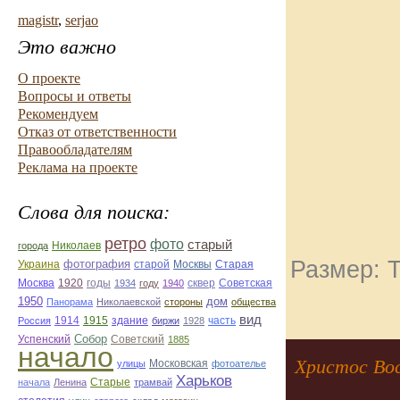
magistr
,
serjao
Это важно
О проекте
Вопросы и ответы
Рекомендуем
Отказ от ответственности
Правообладателям
Реклама на проекте
Слова для поиска:
ретро
фото
старый
Николаев
города
Размер: Т
фотография
Украина
Старая
старой
Москвы
Москва
1920
годы
сквер
1934
году
1940
Советская
1950
дом
Панорама
Николаевской
стороны
общества
вид
1914
1915
здание
Россия
биржи
1928
часть
Собор
Успенский
Советский
1885
начало
Христос Вос
улицы
Московская
фотоателье
Харьков
Старые
начала
Ленина
трамвай