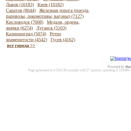
Львов (10183)
Киев (10182)
Саратов (8644)
Железная дорога (поезда,
паровозы, локомотивы, вагоны) (7127)
Кисловодск (7008)
Медали, ордена,
значки (6274)
Луганск (5103)
Калининград (5074)
Ретро
знаменитости (4542)
Гусев (4162)
все города >>
Powered by
4im
Page generated in 0.541139 seconds with 27 queries, spending 0.33100