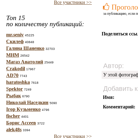
Все участники >>
Проголо
за публикацию, если п
Топ 15
по количеству публикаций:
Поделиться ссы
mr.seniv
45225
Скилеф
40848
Галина Шаненко
32703
МНМ
26542
Магаз Анатолий
25449
Автор:
Crakodil
17967
У этой фотогра
AD70
7743
haratoshka
7618
Добавить 
Spektor
7249
Рыбак
6790
Имя:
Николай Наседкин
5090
Комментарий:
Ігор Кузьменко
4796
fischer
4401
Борис Ассеев
3722
alek48s
3394
Все участники >>