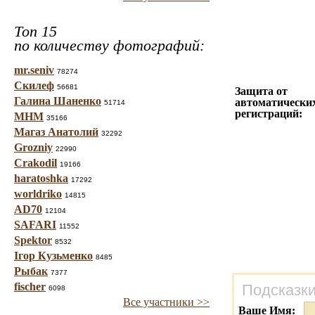
Топ 15
по количеству фотографий:
mr.seniv
78274
Скилеф
56681
Защита от
Галина Шаненко
автоматически
51714
регистраций:
МНМ
35166
Магаз Анатолий
32292
Grozniy
22990
Crakodil
19166
haratoshka
17292
worldriko
14815
AD70
12104
SAFARI
11552
Spektor
8532
Ігор Кузьменко
8485
Рыбак
7377
fischer
Подсказки
6098
Все участники >>
Ваше Имя: