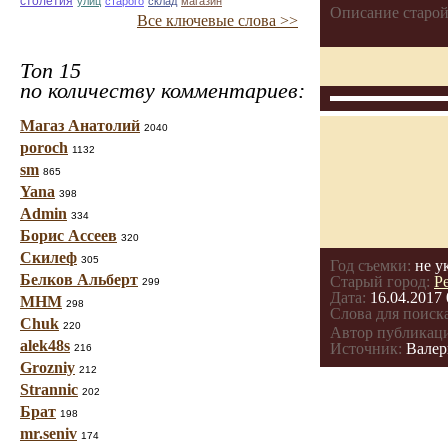
столетия
улиц
старого
склад
магазин
Описание старой
Все ключевые слова >>
Топ 15
по количеству комментариев:
Магаз Анатолий
2040
poroch
1132
sm
865
Yana
398
Admin
334
Борис Ассеев
320
Скилеф
305
Год съемки:
не у
Белков Альберт
Старый город:
Р
299
Дата:
16.04.2017 
МНМ
298
Слова для поиска
Chuk
220
Автор публикац
alek48s
Источник:
Валер
216
Grozniy
212
Strannic
202
Брат
198
mr.seniv
174