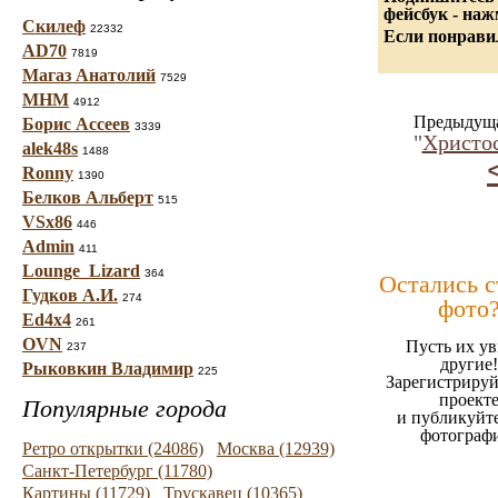
фейсбук - на
Скилеф
22332
Если понравил
AD70
7819
Магаз Анатолий
7529
МНМ
4912
Предыдуща
Борис Ассеев
3339
"
Христос
alek48s
1488
Ronny
1390
Белков Альберт
515
VSx86
446
Admin
411
Lounge_Lizard
364
Остались 
Гудков А.И.
274
фото
Ed4x4
261
OVN
Пусть их ув
237
другие!
Рыковкин Владимир
225
Зарегистрируй
проект
Популярные города
и публикуйт
фотограф
Ретро открытки (24086)
Москва (12939)
Санкт-Петербург (11780)
Картины (11729)
Трускавец (10365)