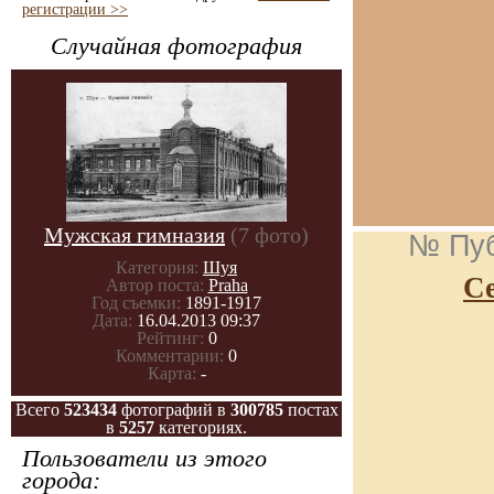
регистрации >>
Случайная фотография
Мужская гимназия
(7 фото)
№ Пу
Категория:
Шуя
С
Автор поста:
Praha
Год съемки:
1891-1917
Дата:
16.04.2013 09:37
Рейтинг:
0
Комментарии:
0
Карта:
-
Всего
523434
фотографий в
300785
постах
в
5257
категориях.
Пользователи из этого
города: