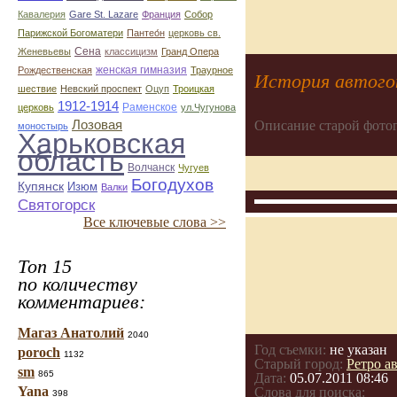
Кавалерия
Gare St. Lazare
Франция
Собор
Парижской Богоматери
Пантео́н
церковь св.
Сена
Женевьевы
классицизм
Гранд Опера
женская гимназия
Рождественская
Траурное
История автого
шествие
Невский проспект
Оцуп
Троицкая
1912-1914
Раменское
церковь
ул.Чугунова
Описание старой фото
Лозовая
моностырь
Харьковская
область
Волчанск
Чугуев
Богодухов
Купянск
Изюм
Валки
Святогорск
Все ключевые слова >>
Топ 15
по количеству
комментариев:
Магаз Анатолий
2040
Год съемки:
не указан
poroch
1132
Старый город:
Ретро а
sm
865
Дата:
05.07.2011 08:46
Yana
Слова для поиска:
398