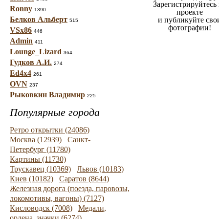
Зарегистрируйтесь 
Ronny
1390
проекте
Белков Альберт
и публикуйте сво
515
фотографии!
VSx86
446
Admin
411
Lounge_Lizard
364
Гудков А.И.
274
Ed4x4
261
OVN
237
Рыковкин Владимир
225
Популярные города
Ретро открытки (24086)
Москва (12939)
Санкт-
Петербург (11780)
Картины (11730)
Трускавец (10369)
Львов (10183)
Киев (10182)
Саратов (8644)
Железная дорога (поезда, паровозы,
локомотивы, вагоны) (7127)
Кисловодск (7008)
Медали,
ордена, значки (6274)