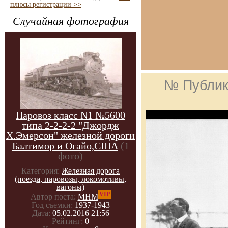
плюсы регистрации >>
Случайная фотография
№ Публик
Паровоз класс N1 №5600
типа 2-2-2-2 "Джордж
Х.Эмерсон" железной дороги
Балтимор и Огайо,США
(1
фото)
Категория:
Железная дорога
(поезда, паровозы, локомотивы,
вагоны)
VIP
Автор поста:
МНМ
Год съемки:
1937-1943
Дата:
05.02.2016 21:56
Рейтинг:
0