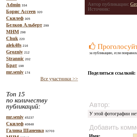
Автор публикации:
Gr
Admin
334
Источник:
Борис Ассеев
320
Скилеф
305
Белков Альберт
299
МНМ
298
Chuk
220
alek48s
Проголосуй
216
Grozniy
212
за публикацию, если понравила
Strannic
202
Брат
198
mr.seniv
Поделиться ссылкой:
174
Все участники >>
Топ 15
по количеству
Автор:
публикаций:
У этой фотографии не
mr.seniv
45237
Скилеф
40848
Добавить комм
Галина Шаненко
32703
Имя: