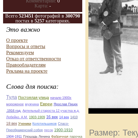
Комментарии:
0
Карта:
-
Всего
523451
фотографий в
300790
постах в
5257
категориях.
Это важно
О проекте
Вопросы и ответы
Рекомендуем
Отказ от ответственности
Правообладателям
Реклама на проекте
Слова для поиска:
Тула
Постоялая улица
начало 1900х
Евреи
мороженое
мужчина
Ярослав Пицек
.1916 год.
Артельный староста 12 участка ж.д.
16 век
Лобейко. А.М.
1903-1909
14 век
1410
18 век
Ученики
Колотильшиков
Спасо-
1900-1910
Размер: Тек
Преображенский собор
песок
1904-1911
Плошадь Ленина
Фабричная
парочка