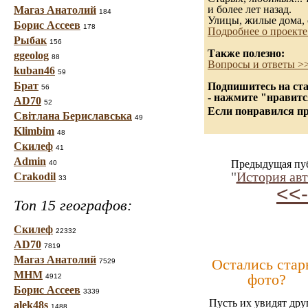
и более лет назад.
Магаз Анатолий
184
Улицы, жилые дома, 
Борис Ассеев
178
Подробнее о проекте
Рыбак
156
Также полезно:
ggeolog
88
Вопросы и ответы >
kuban46
59
Брат
Подпишитесь на ста
56
- нажмите "нравитс
AD70
52
Если понравился пр
Світлана Бериславська
49
Klimbim
48
Скилеф
41
Admin
Предыдущая пу
40
"
История ав
Crakodil
33
<<-
Топ 15 географов:
Скилеф
22332
AD70
7819
Магаз Анатолий
Остались стар
7529
МНМ
фото?
4912
Борис Ассеев
3339
Пусть их увидят дру
alek48s
1488