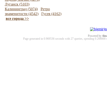
Луганск (5103)
Калининград (5074)
Ретро
знаменитости (4542)
Гусев (4162)
все города >>
Powered by
4im
Page generated in 0.969536 seconds with 27 queries, spending 0.20800