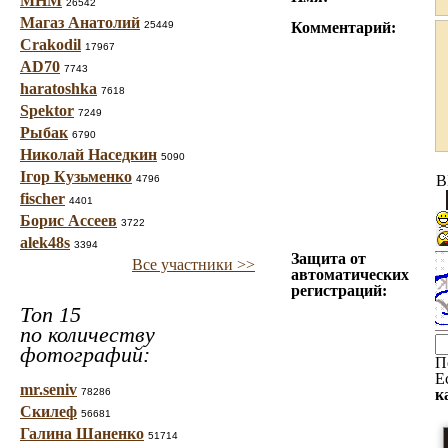
МНМ
26542
Магаз Анатолий
25449
Комментарий:
Crakodil
17967
AD70
7743
haratoshka
7618
Spektor
7249
Рыбак
6790
Николай Наседкин
5090
Ігор Кузьменко
B
4796
fischer
4401
Борис Ассеев
3722
alek48s
3394
Защита от
Все участники >>
автоматических
регистраций:
Топ 15
по количеству
фотографий:
П
Е
mr.seniv
78286
к
Скилеф
56681
Галина Шаненко
51714