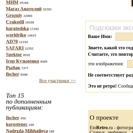
МНМ
35166
Магаз Анатолий
32292
Grozniy
22990
Crakodil
19166
Подсказки экс
haratoshka
17292
worldriko
14815
Ваше Имя:
AD70
12104
Знаете, какой это го
SAFARI
11552
Считаете, это повто
Spektor
8532
Ігор Кузьменко
8485
эти изображения:
Рыбак
7377
fischer
Не соответствует раз
6098
Все участники >>
Это не ретро!
Сообщи
Топ 15
по дополненным
публикациям:
О проекте
fischer
459
korostenec
436
Eto
Retro
.ru - фотог
Nadezda Mihhailova
186
Старых, любимых... т