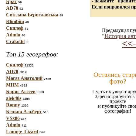
- нажмите "нравитс
Брат
56
Если понравился пр
AD70
52
Світлана Бериславська
49
Klimbim
48
Скилеф
41
Предыдущая пу
Admin
"
История ав
40
<<-
Crakodil
33
Топ 15 географов:
Скилеф
22332
AD70
7819
Остались стар
Магаз Анатолий
7529
фото?
МНМ
4912
Борис Ассеев
Пусть их увидят дру
3339
Зарегистрируйтесь 
alek48s
1488
проекте
Ronny
и публикуйте сво
1390
фотографии!
Белков Альберт
515
VSx86
446
Admin
411
Lounge_Lizard
364