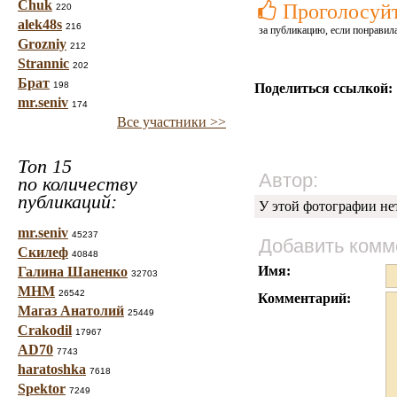
Chuk
Проголосуй
220
alek48s
216
за публикацию, если понравила
Grozniy
212
Strannic
202
Брат
198
Поделиться ссылкой:
mr.seniv
174
Все участники >>
Топ 15
Автор:
по количеству
публикаций:
У этой фотографии не
mr.seniv
45237
Добавить комм
Скилеф
40848
Имя:
Галина Шаненко
32703
МНМ
26542
Комментарий:
Магаз Анатолий
25449
Crakodil
17967
AD70
7743
haratoshka
7618
Spektor
7249