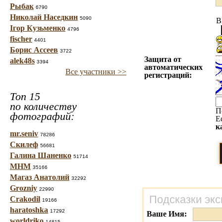
Рыбак
6790
Николай Наседкин
5090
B
Ігор Кузьменко
4796
fischer
4401
Борис Ассеев
3722
Защита от
alek48s
3394
автоматических
Все участники >>
регистраций:
Топ 15
по количеству
П
фотографий:
Е
к
mr.seniv
78286
Скилеф
56681
Галина Шаненко
51714
МНМ
35166
Магаз Анатолий
32292
Grozniy
22990
Подсказки экс
Crakodil
19166
haratoshka
17292
Ваше Имя:
worldriko
14815