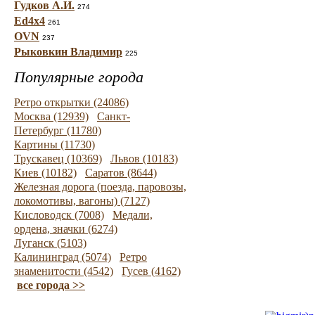
Гудков А.И.
274
Ed4x4
261
OVN
237
Рыковкин Владимир
225
Популярные города
Ретро открытки (24086)
Москва (12939)
Санкт-
Петербург (11780)
Картины (11730)
Трускавец (10369)
Львов (10183)
Киев (10182)
Саратов (8644)
Железная дорога (поезда, паровозы,
локомотивы, вагоны) (7127)
Кисловодск (7008)
Медали,
ордена, значки (6274)
Луганск (5103)
Калининград (5074)
Ретро
знаменитости (4542)
Гусев (4162)
все города >>