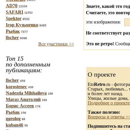
AD70
Знаете, какой это го
12104
SAFARI
Считаете, это повто
11552
Spektor
8532
эти изображения:
Ігор Кузьменко
8485
Рыбак
7377
Не соответствует раз
fischer
6098
Это не ретро!
Сообщи
Все участники >>
Топ 15
по дополненным
публикациям:
О проекте
fischer
459
Eto
Retro
.ru - фотог
korostenec
436
Старых, любимых... т
Nadezda Mihhailova
и более лет назад.
186
Улицы, жилые дома, 
Магаз Анатолий
184
Подробнее о проекте
Борис Ассеев
178
Рыбак
Также полезно:
156
Вопросы и ответы >
ggeolog
88
kuban46
Подпишитесь на ста
59