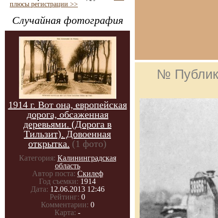
плюсы регистрации >>
Случайная фотография
№ Публик
1914 г. Вот она, европейская
дорога, обсаженная
деревьями. (Дорога в
Тильзит). Довоенная
открытка.
(1 фото)
Категория:
Калининградская
область
Автор поста:
Скилеф
Год съемки:
1914
Дата:
12.06.2013 12:46
Рейтинг:
0
Комментарии:
0
Карта:
-