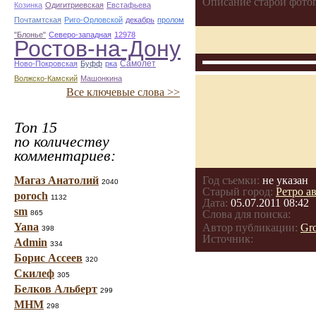
Описание старой фото
Козинка
Одигитриевская
Евстафьева
Почтамтская
Риго-Орловской
декабрь
пролом
"Блонье"
Северо-западная
12978
Ростов-на-Дону
Самолет
Ново-Покровская
Буфф
рка
Волжско-Камский
Машонкина
Все ключевые слова >>
Топ 15
по количеству
комментариев:
Магаз Анатолий
Год съемки:
не указан
2040
Старый город:
Ретро а
poroch
1132
Дата:
05.07.2011 08:42
sm
Слова для поиска:
865
Yana
Автор публикации:
Gr
398
Источник:
Admin
334
Борис Ассеев
320
Скилеф
305
Белков Альберт
299
МНМ
298