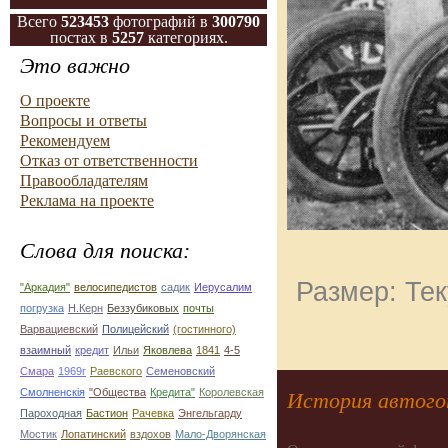
Всего
523453
фотографий в
300790
постах в
5257
категориях.
Это важно
О проекте
Вопросы и ответы
Рекомендуем
Отказ от ответственности
Правообладателям
Реклама на проекте
Слова для поиска:
Размер: Тек
"Аркадия"
велосипедистов
садик
Иерусалим
погрузка
Н.Керн
Беззубиковых
почты
Варвациевский
Полицейский
(гостинного)
взаимный
кредит
Ильи
Яковлева
1841
4-5
Смара
1969г
Раевского
Семеновский
Смолненскія
"Общества
Кредита"
Королевская
История автого
Пароходная
Бастион
Рачевка
Энгельгарду
Мостик
Лопатинский
вздохов
Мало-Дворянская