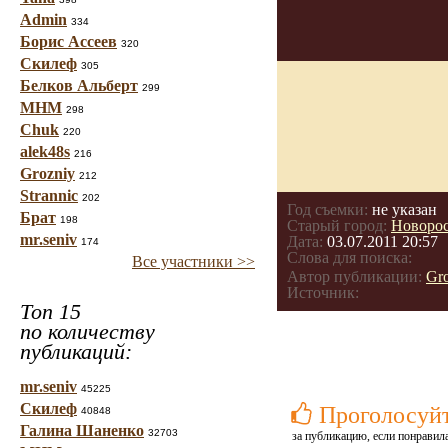
Admin
334
Борис Ассеев
320
Скилеф
305
Белков Альберт
299
МНМ
298
Chuk
220
alek48s
216
Grozniy
212
Strannic
202
Год съемки:
не указан
Брат
198
Старый город:
Новоро
mr.seniv
Дата:
03.07.2011 20:57
174
Слова для поиска:
Все участники >>
Автор публикации:
Gr
Источник:
Топ 15
по количеству
публикаций:
mr.seniv
45225
Скилеф
Проголосуй
40848
Галина Шаненко
32703
за публикацию, если понравила