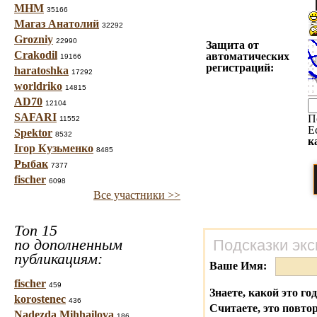
МНМ
35166
Магаз Анатолий
32292
Grozniy
22990
Защита от
Crakodil
автоматических
19166
регистраций:
haratoshka
17292
worldriko
14815
AD70
12104
SAFARI
П
11552
Е
Spektor
8532
к
Ігор Кузьменко
8485
Рыбак
7377
fischer
6098
Все участники >>
Топ 15
по дополненным
Подсказки экс
публикациям:
Ваше Имя:
fischer
459
Знаете, какой это го
korostenec
436
Считаете, это повто
Nadezda Mihhailova
186