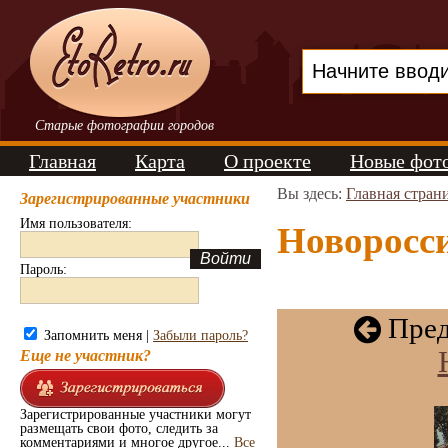
Старые фотографии городов
Главная
Карта
О проекте
Новые фот
Вы здесь:
Главная стран
Зарегистрированные участники
Имя пользователя:
Новоросси
Пароль:
Пред
Запомнить меня |
Забыли пароль?
Еще не участник?
Зарегистрированные участники могут
размещать свои фото, следить за
комментариями и многое другое...
Все