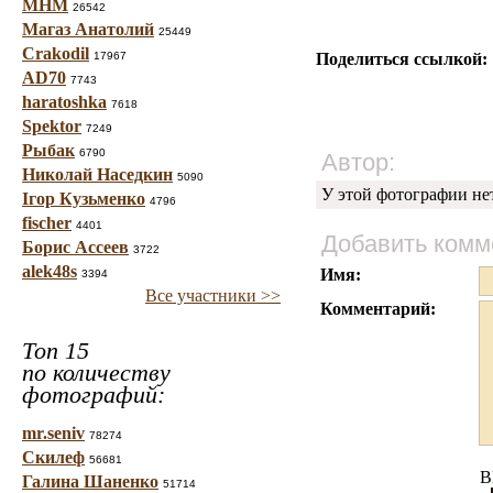
МНМ
26542
Магаз Анатолий
25449
Crakodil
17967
Поделиться ссылкой:
AD70
7743
haratoshka
7618
Spektor
7249
Рыбак
6790
Автор:
Николай Наседкин
5090
У этой фотографии не
Ігор Кузьменко
4796
fischer
4401
Добавить комм
Борис Ассеев
3722
alek48s
Имя:
3394
Все участники >>
Комментарий:
Топ 15
по количеству
фотографий:
mr.seniv
78274
Скилеф
56681
B
Галина Шаненко
51714