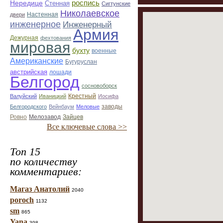
Нередице
роспись
Стенная
Сигтунские
Николаевское
Настенная
двери
инженерное
Инженерный
Армия
Дежурная
фехтования
мировая
бухту
военные
Американские
Бугуруслан
австрийская
лошади
Белгород
сосновоборск
Крестный
Валуйский
Иваницкий
Иосифа
заводы
Белгородского
Вейнбаум
Меловые
Ровно
Мелозавод
Зайцев
Все ключевые слова >>
Топ 15
по количеству
комментариев:
Магаз Анатолий
2040
poroch
1132
sm
865
Yana
398