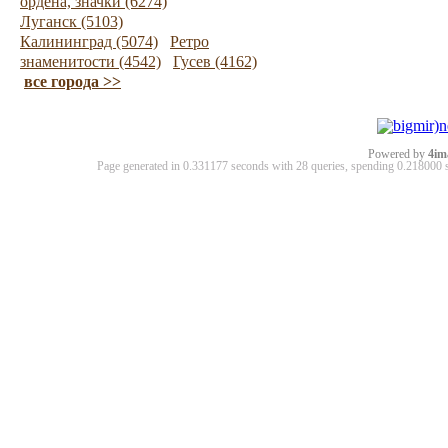
ордена, значки (6274)
Луганск (5103)
Калининград (5074)
Ретро
знаменитости (4542)
Гусев (4162)
все города >>
Powered by
4im
Page generated in 0.331177 seconds with 28 queries, spending 0.21800