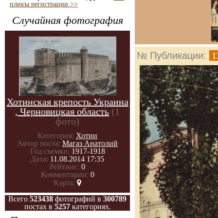
плюсы регистрации >>
Случайная фотография
№ Публикации:
1
Хотинская крепость Украина
, Черновицкая область
(1
фото)
Категория:
Хотин
Автор поста:
Магаз Анатолий
Год съемки:
1917-1918
Дата:
11.08.2014 17:35
Рейтинг:
0
Комментарии:
0
Карта:
Всего
523438
фотографий в
300789
постах в
5257
категориях.