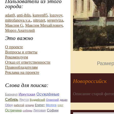
Пользователи из этого
города:
adan9
,
anti-iblis
,
kureen85
,
lozovoy
,
mitrofanova.v.a.
,
nitrozet
,
sergeiviza
,
Максим G
,
Максим Михайлович
,
Мороз Анатолий
Это важно
О проекте
Вопросы и ответы
Рекомендуем
Отказ от ответственности
Размер
Правообладателям
Реклама на проекте
Новороссийск
Слова для поиска:
Описание старой фото
Осуждённые
Иркутская
Барнаул
Сибирь
Якутск
Буддийский
Онанский
дацан
Обед
Египет
Молога
работой
ограда
плот
Софии
Остречина
Липовая
соборы