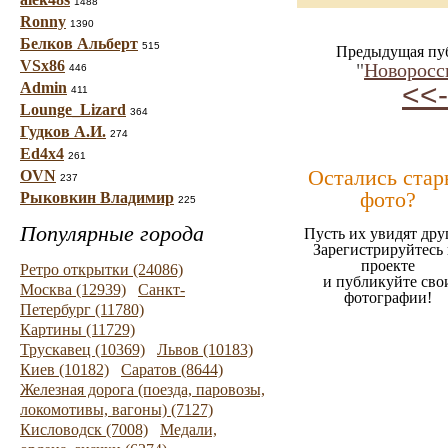
1488
Ronny
1390
Белков Альберт
515
Предыдущая пу
VSx86
"
Новоросс
446
<<-
Admin
411
Lounge_Lizard
364
Гудков А.И.
274
Ed4x4
261
Остались стар
OVN
237
фото?
Рыковкин Владимир
225
Популярные города
Пусть их увидят дру
Зарегистрируйтесь 
проекте
Ретро открытки (24086)
и публикуйте сво
Москва (12939)
Санкт-
фотографии!
Петербург (11780)
Картины (11729)
Трускавец (10369)
Львов (10183)
Киев (10182)
Саратов (8644)
Железная дорога (поезда, паровозы,
локомотивы, вагоны) (7127)
Кисловодск (7008)
Медали,