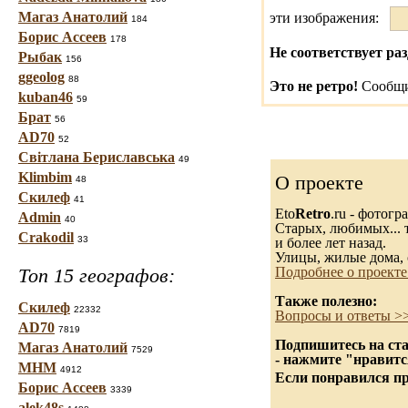
Магаз Анатолий
эти изображения:
184
Борис Ассеев
178
Не соответствует раз
Рыбак
156
ggeolog
88
Это не ретро!
Сообщи
kuban46
59
Брат
56
AD70
52
Світлана Бериславська
49
Klimbim
О проекте
48
Скилеф
41
Eto
Retro
.ru - фотог
Admin
40
Старых, любимых... т
Crakodil
33
и более лет назад.
Улицы, жилые дома, 
Топ 15 географов:
Подробнее о проекте
Также полезно:
Скилеф
22332
Вопросы и ответы >
AD70
7819
Подпишитесь на ста
Магаз Анатолий
7529
- нажмите "нравитс
МНМ
4912
Если понравился пр
Борис Ассеев
3339
alek48s