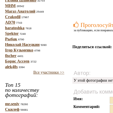
Галина Шаненко
32703
МНМ
26542
Магаз Анатолий
25449
Crakodil
17967
AD70
7743
Проголосуй
haratoshka
7618
за публикацию, если понравила
Spektor
7249
Рыбак
6790
Николай Наседкин
5090
Поделиться ссылкой:
Ігор Кузьменко
4796
fischer
4401
Борис Ассеев
3722
alek48s
3394
Автор:
Все участники >>
У этой фотографии не
Топ 15
по количеству
Добавить комм
фотографий:
Имя:
mr.seniv
78260
Комментарий:
Скилеф
56681