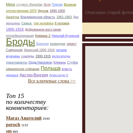
Мира
студент Жеребак
Устя
Плятер
Великая
отечественная 1970
Урусов
1890-1900
Описание старой фото
банкетка
Владимирская область
1961-1963
Две
женщины
Семья.
три человека
8 человек
1900-1916
Дубровицкое восстание
потребкооперация
Клевань-2
Николай Кузнецов
Броды
Боратин
разведчик
чекист
Сафроноф
Уманский 1900-1916
четыре
мужчины
снаряды
1900-1915
велосипеды
транспаранты
Орда Наполеон
Клевань
Стубла
Польша
офицерское собрание
власть
Австро-Венгрия
деревья
Александр ІІ
Все ключевые слова >>
Топ 15
по количеству
комментариев:
Магаз Анатолий
2040
poroch
1132
sm
865