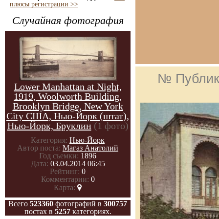
плюсы регистрации >>
Случайная фотография
№ Публик
Lower Manhattan at Night,
1919, Woolworth Building,
Brooklyn Bridge, New York
City США, Нью-Йорк (штат),
Нью-Йорк, Бруклин
(1 фото)
Категория:
Нью-Йорк
Автор поста:
Магаз Анатолий
Год съемки:
1896
Дата:
03.04.2014 06:45
Рейтинг:
0
Комментарии:
0
Карта:
Всего
523360
фотографий в
300757
постах в
5257
категориях.