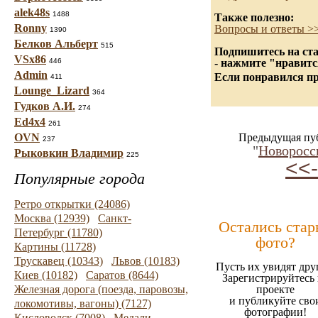
alek48s
1488
Также полезно:
Ronny
Вопросы и ответы >
1390
Белков Альберт
515
Подпишитесь на ста
VSx86
446
- нажмите "нравитс
Admin
Если понравился пр
411
Lounge_Lizard
364
Гудков А.И.
274
Ed4x4
261
OVN
Предыдущая пу
237
"
Новоросс
Рыковкин Владимир
225
<<-
Популярные города
Ретро открытки (24086)
Москва (12939)
Санкт-
Остались стар
Петербург (11780)
фото?
Картины (11728)
Трускавец (10343)
Львов (10183)
Пусть их увидят дру
Киев (10182)
Саратов (8644)
Зарегистрируйтесь 
Железная дорога (поезда, паровозы,
проекте
и публикуйте сво
локомотивы, вагоны) (7127)
фотографии!
Кисловодск (7008)
Медали,