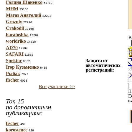
Галина Шаненко
51710
МНМ
35166
Магаз Анатолий
32292
Grozniy
22990
Crakodil
19166
haratoshka
17292
B
worldriko
14815
AD70
12104
SAFARI
11552
Spektor
Защита от
8532
автоматических
Ігор Кузьменко
8485
регистраций:
Рыбак
7377
fischer
6098
Все участники >>
П
Е
Топ 15
к
по дополненным
публикациям:
fischer
459
korostenec
436