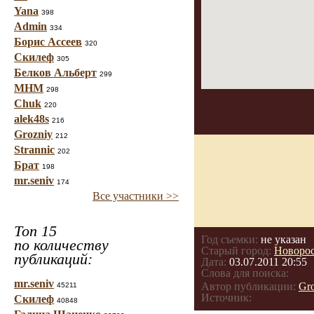
Yana
398
Admin
334
Борис Ассеев
320
Скилеф
305
Белков Альберт
299
МНМ
298
Chuk
220
alek48s
216
Grozniy
212
Strannic
202
Брат
198
mr.seniv
174
Все участники >>
Топ 15
Год съемки:
не указан
по количеству
Старый город:
Новоро
публикаций:
Дата:
03.07.2011 20:55
Слова для поиска:
mr.seniv
Автор публикации:
Gr
45211
Источник:
Скилеф
40848