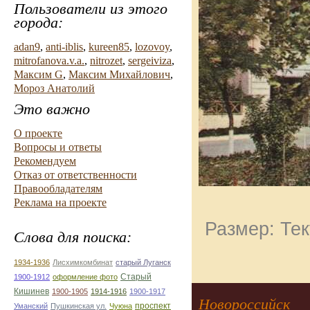
Пользователи из этого
города:
adan9
,
anti-iblis
,
kureen85
,
lozovoy
,
mitrofanova.v.a.
,
nitrozet
,
sergeiviza
,
Максим G
,
Максим Михайлович
,
Мороз Анатолий
Это важно
О проекте
Вопросы и ответы
Рекомендуем
Отказ от ответственности
Правообладателям
Реклама на проекте
Размер: Тек
Слова для поиска:
1934-1936
Лисхимкомбинат
старый Луганск
Старый
1900-1912
оформление фото
Кишинев
1900-1905
1914-1916
1900-1917
Новороссийск
проспект
Уманский
Пушкинская ул.
Чуюна