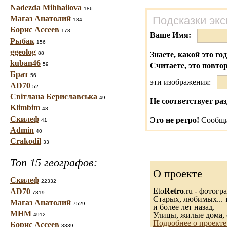
Nadezda Mihhailova
186
Магаз Анатолий
Подсказки экс
184
Борис Ассеев
178
Ваше Имя:
Рыбак
156
ggeolog
88
Знаете, какой это го
kuban46
59
Считаете, это повто
Брат
56
эти изображения:
AD70
52
Світлана Бериславська
49
Не соответствует раз
Klimbim
48
Скилеф
Это не ретро!
Сообщи
41
Admin
40
Crakodil
33
Топ 15 географов:
О проекте
Скилеф
22332
Eto
Retro
.ru - фотог
AD70
7819
Старых, любимых... т
Магаз Анатолий
7529
и более лет назад.
МНМ
Улицы, жилые дома, 
4912
Подробнее о проекте
Борис Ассеев
3339