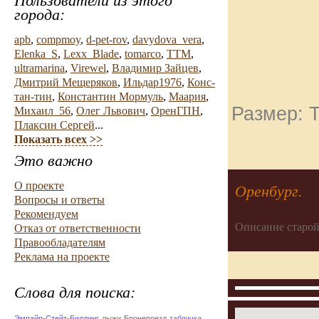
Пользователи из этого
города:
apb
,
compmoy
,
d-pet-rov
,
davydova_vera
,
Elenka_S
,
Lexx_Blade
,
tomarco
,
TTM
,
ultramarina
,
Virewel
,
Владимир Зайцев
,
Дмитрий Мещеряков
,
Ильдар1976
,
Конс-
тан-тин
,
Константин Мормуль
,
Маария
,
Размер: Т
Михаил_56
,
Олег Львович
,
ОренГПН
,
Плаксин Сергей
...
Показать всех >>
Это важно
О проекте
Оренбург.
Вопросы и ответы
Рекомендуем
Описание старой
Отказ от ответственности
Правообладателям
Реклама на проекте
Слова для поиска:
Эмпайр-Стейт-Билдинг
лыжи
Бронепоезд
табличка