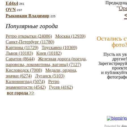
Предыдуща
Ed4x4
261
"
Оре
OVN
237
Рыковкин Владимир
225
Популярные города
Ретро открытки (24086)
Москва (12939)
Остались 
Санкт-Петербург (11780)
фото
Картины (11729)
Трускавец (10369)
Львов (10183)
Киев (10182)
Пусть их ув
Саратов (8644)
Железная дорога (поезда,
другие!
Зарегистрируй
паровозы, локомотивы, вагоны) (7127)
проект
Кисловодск (7008)
Медали, ордена,
и публикуйт
значки (6274)
Луганск (5103)
фотограф
Калининград (5074)
Ретро
знаменитости (4542)
Гусев (4162)
все города >>
Powered by
4im