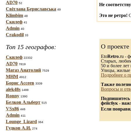
AD70
52
Не соответству
Світлана Бериславська
49
Klimbim
Это не ретро!
С
48
Скилеф
41
Admin
40
Crakodil
33
О проекте
Топ 15 географов:
Eto
Retro
.ru -
Скилеф
22332
Старых, любимы
AD70
7819
50 и более лет 
Магаз Анатолий
Улицы, жилые 
7529
Подробнее о п
МНМ
4912
Борис Ассеев
3339
Также полезн
Вопросы и отв
alek48s
1488
Ronny
1390
Подпишитесь 
Белков Альберт
фейсбук - на
515
VSx86
Если понравил
446
Admin
411
Lounge_Lizard
364
Гудков А.И.
274