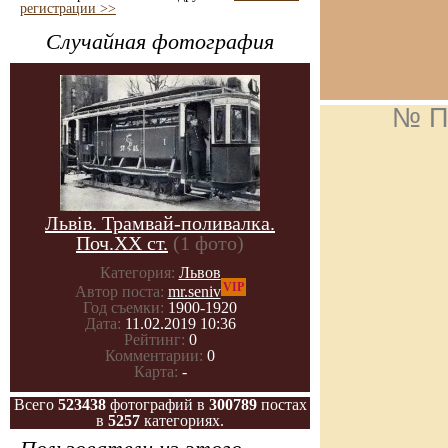
регистрации >>
Случайная фотография
№ П
Львів. Трамвай-поливалка.
Поч.ХХ ст.
(1 фото)
Категория:
Львов
VIP
Автор поста:
mr.seniv
Год съемки:
1900-1920
Дата:
11.02.2019 10:36
Рейтинг:
0
Комментарии:
0
Карта:
-
Всего
523438
фотографий в
300789
постах
в
5257
категориях.