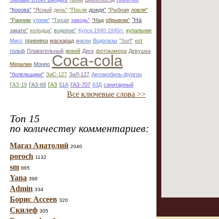
"Корова"
"Ясный
день"
"После
дождя"
"Рыбная
ловля"
"На
"Ранним
утром"
"Тихая
заводь"
"Над
обрывом"
закате"
колодца"
водопое"
Курск.1940-1945гг.
купальник
Мисс
прививка
маскарад
маски
Водолазы
"Surf"
кот
гольф
Плавательный
жокей
Диск
фотокамера
Девушка
Coca-cola
Мерилин
Монро
"болельщики"
ЗиС-127
ЗиЛ-127
Автомобиль-фургон
ГАЗ-19
ГАЗ-69
ГАЗ
51А
ГАЗ-707
63Д
санитарный
Все ключевые слова >>
Топ 15
по количеству комментариев:
Магаз Анатолий
2040
poroch
1132
sm
865
Yana
398
Admin
334
Борис Ассеев
320
Скилеф
305