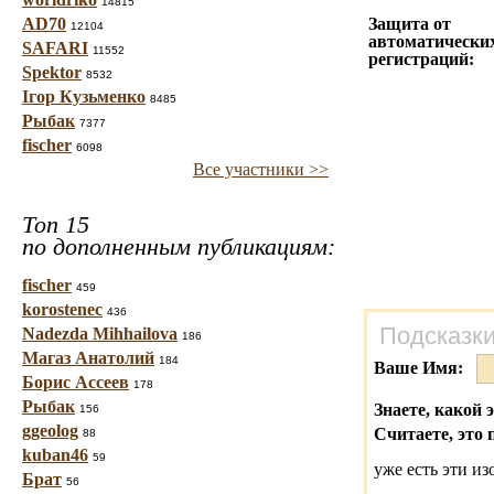
14815
AD70
Защита от
12104
автоматически
SAFARI
11552
регистраций:
Spektor
8532
Ігор Кузьменко
8485
Рыбак
7377
fischer
6098
Все участники >>
Топ 15
по дополненным публикациям:
fischer
459
korostenec
436
Подсказки
Nadezda Mihhailova
186
Магаз Анатолий
184
Ваше Имя:
Борис Ассеев
178
Рыбак
Знаете, какой 
156
ggeolog
Считаете, это 
88
kuban46
59
уже есть эти и
Брат
56