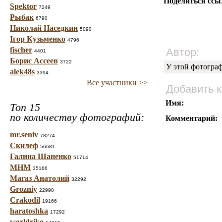
Поделиться ссы
Spektor
7249
Рыбак
6790
Николай Наседкин
5090
Ігор Кузьменко
4796
fischer
Автор:
4401
Борис Ассеев
3722
У этой фотогра
alek48s
3394
Все участники >>
Добавить 
Имя:
Топ 15
по количеству фотографий:
Комментарий:
mr.seniv
78274
Скилеф
56681
Галина Шаненко
51714
МНМ
35166
Магаз Анатолий
32292
Grozniy
22990
Crakodil
19166
haratoshka
17292
worldriko