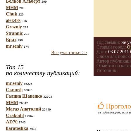
Белков Альберт
299
МНМ
298
Chuk
220
alek48s
216
Grozniy
212
Strannic
202
Брат
198
Год съемки:
не у
mr.seniv
Старый город:
О
174
Дата:
03.07.2011 
Все участники >>
Слова для поиска
Автор публикац
Отметил на карте
Топ 15
Источник:
по количеству публикаций:
mr.seniv
45225
Скилеф
40848
Галина Шаненко
32703
МНМ
26542
Проголо
Магаз Анатолий
25449
за публикацию, если п
Crakodil
17967
AD70
7743
haratoshka
7618