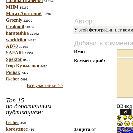
Галина Шаненко
51714
МНМ
35166
Магаз Анатолий
32292
Grozniy
Автор:
22990
Crakodil
19166
У этой фотографии нет комм
haratoshka
17292
worldriko
14815
Добавить коммент
AD70
12104
Имя:
SAFARI
11552
Spektor
8532
Комментарий:
Ігор Кузьменко
8485
Рыбак
7377
fischer
6098
Все участники >>
Топ 15
по дополненным
BB-код
публикациям:
fischer
459
korostenec
Защита от
436