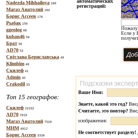
автоматических
Nadezda Mihhailova
186
регистраций:
Магаз Анатолий
184
Борис Ассеев
178
Рыбак
156
Пожалу
ggeolog
88
Если у 
kuban46
59
получит
Брат
56
AD70
52
Світлана Бериславська
49
Klimbim
48
Скилеф
41
Admin
40
Подсказки экспер
Crakodil
33
Ваше Имя:
Топ 15 географов:
Знаете, какой это год?
Введ
Скилеф
22332
Считаете, это повтор?
Вве
AD70
7819
изображения:
Магаз Анатолий
7529
МНМ
4912
Не соответствует разделу!
Борис Ассеев
3339