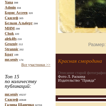
Yana
398
Admin
334
Борис Ассеев
320
Скилеф
305
Белков Альберт
299
МНМ
298
Chuk
220
alek48s
216
Размер:
Grozniy
212
Strannic
202
Брат
198
mr.seniv
Красная смородина
174
Все участники >>
Описание старой фотографии
Топ 15
Фото Л. Раскина
Издательство "Правда"
по количеству
публикаций:
mr.seniv
45237
Скилеф
40848
Галина Шаненко
32703