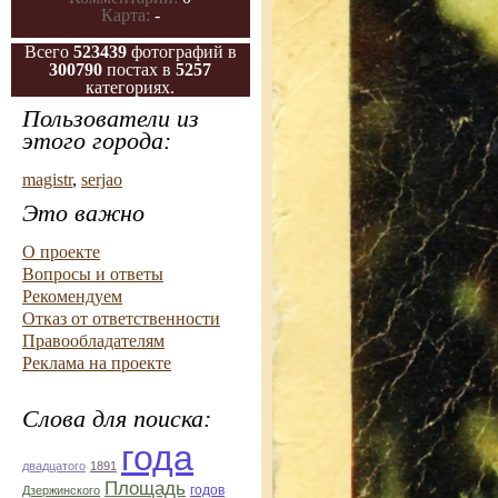
Карта:
-
Всего
523439
фотографий в
300790
постах в
5257
категориях.
Пользователи из
этого города:
magistr
,
serjao
Это важно
О проекте
Вопросы и ответы
Рекомендуем
Отказ от ответственности
Правообладателям
Реклама на проекте
Слова для поиска:
года
двадцатого
1891
Площадь
годов
Дзержинского