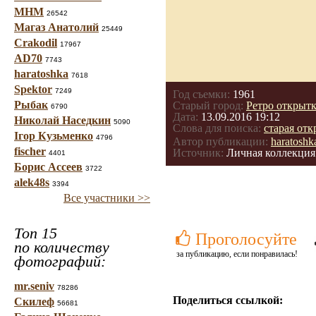
МНМ
26542
Магаз Анатолий
25449
Crakodil
17967
AD70
7743
haratoshka
7618
Spektor
7249
Год съемки:
1961
Рыбак
Старый город:
Ретро открыт
6790
Дата:
13.09.2016 19:12
Николай Наседкин
5090
Слова для поиска:
старая отк
Ігор Кузьменко
4796
Автор публикации:
haratoshk
fischer
Источник:
Личная коллекция
4401
Борис Ассеев
3722
alek48s
3394
Все участники >>
Топ 15
Проголосуйте
по количеству
за публикацию, если понравилась!
фотографий:
mr.seniv
78286
Поделиться ссылкой:
Скилеф
56681