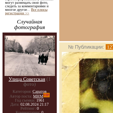
могут размещать свои фото,
следить за комментариями и
многое другое...
Все плюсы
регистрации >>
Случайная
фотография
№ Публикации:
12
Улица Советская
(1
фото)
Категория:
Саратов
VIP
Автор поста:
МНМ
Год съемки:
1961
Дата:
02.08.2024 21:17
Рейтинг:
0
Комментарии:
0