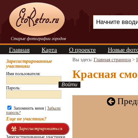
Старые фотографии городов
Главная
Карта
О проекте
Новые фот
Вы здесь:
Главная страница
>
Зарегистрированные
участники
Красная смо
Имя пользователя:
Пароль:
Пред
Запомнить меня |
Забыли
пароль?
Еще не участник?
Зарегистрированные участники