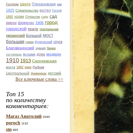
Центр
Плехановская
Госпром
как
1925
костел
Строительство
Гоголя
храм
сад
1892
Открытие
саду
город
имени
Шевченко
1906
городской
театр
театральная
мост
украинский
Большой
большая
спуск
горки
Купеческий
Благовещенский
здания
банка
модерн
дома
гостиницы
Астория
1910
1913
Сергиевская
моста
1882
реке
Рыбная
Центральный
детский
Универмаг
Все ключевые слова >>
Топ 15
по количеству
комментариев:
Магаз Анатолий
2040
poroch
1132
sm
865