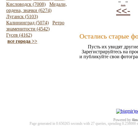
"
...
"
Кисловодск (7008)
Медали,
<<-
ордена, значки (6274)
Луганск (5103)
Калининград (5074)
Ретро
знаменитости (4542)
Гусев (4162)
Остались старые ф
все города >>
Пусть их увидят другие
Зарегистрируйтесь на про
и публикуйте свои фотогр
Powered by
4im
Page generated in 0.650265 seconds with 27 queries, spending 0.25800