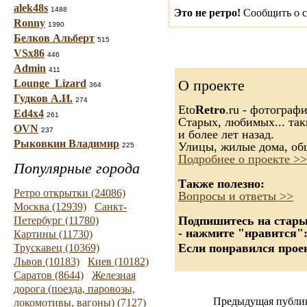
alek48s
1488
Это не ретро!
Сообщить о с
Ronny
1390
Белков Альберт
515
VSx86
446
Admin
411
О проекте
Lounge_Lizard
364
Гудков А.И.
274
Eto
Retro
.ru - фотограф
Ed4x4
261
Старых, любимых... так
OVN
237
и более лет назад.
Рыковкин Владимир
Улицы, жилые дома, об
225
Подробнее о проекте >>
Популярные города
Также полезно:
Ретро открытки (24086)
Вопросы и ответы >>
Москва (12939)
Санкт-
Подпишитесь на старые
Петербург (11780)
- нажмите "нравится"
Картины (11730)
Если понравился проек
Трускавец (10369)
Львов (10183)
Киев (10182)
Саратов (8644)
Железная
дорога (поезда, паровозы,
Предыдущая публи
локомотивы, вагоны) (7127)