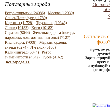
Популярные города
"
Орехов.
об
Ретро открытки (24086)
Москва (12939)
Санкт-Петербург (11780)
Картины (11728)
Трускавец (10343)
Львов (10183)
Киев (10182)
Саратов (8644)
Железная дорога (поезда,
Остались 
паровозы, локомотивы, вагоны) (7127)
фото
Кисловодск (7008)
Медали, ордена,
значки (6274)
Луганск (5103)
Пусть их ув
Калининград (5074)
Ретро
другие!
знаменитости (4542)
Гусев (4162)
Зарегистрируй
проект
все города >>
и публикуйт
фотограф