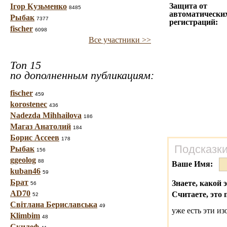
Защита от
Ігор Кузьменко
8485
автоматически
Рыбак
7377
регистраций:
fischer
6098
Все участники >>
Топ 15
по дополненным публикациям:
fischer
459
korostenec
436
Nadezda Mihhailova
186
Магаз Анатолий
184
Борис Ассеев
178
Подсказки
Рыбак
156
ggeolog
88
Ваше Имя:
kuban46
59
Брат
Знаете, какой 
56
AD70
Считаете, это 
52
Світлана Бериславська
49
уже есть эти и
Klimbim
48
Скилеф