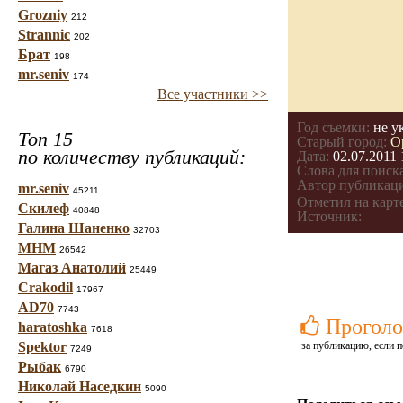
Grozniy
212
Strannic
202
Брат
198
mr.seniv
174
Все участники >>
Год съемки:
не у
Топ 15
Старый город:
О
по количеству публикаций:
Дата:
02.07.2011 
Слова для поиска
Автор публикац
mr.seniv
45211
Отметил на карте
Скилеф
40848
Источник:
Галина Шаненко
32703
МНМ
26542
Магаз Анатолий
25449
Crakodil
17967
AD70
7743
Проголо
haratoshka
7618
Spektor
за публикацию, если п
7249
Рыбак
6790
Николай Наседкин
5090