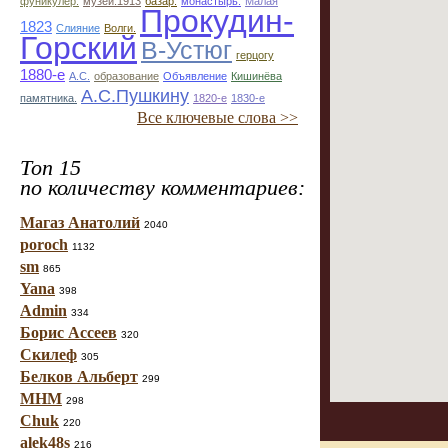
фуникулёр.
музей.1913
базар.
монастырь.
Малая
Прокудин-
1823
Слияние
Волги.
Горский
В-Устюг
герцогу
1880-е
А.С.
образование
Объявление
Кишинёва
А.С.Пушкину
памятника.
1820-е
1830-е
Все ключевые слова >>
Топ 15
по количеству комментариев:
Магаз Анатолий
2040
poroch
1132
sm
865
Yana
398
Admin
334
Борис Ассеев
320
Скилеф
305
Белков Альберт
299
МНМ
298
Chuk
220
alek48s
216