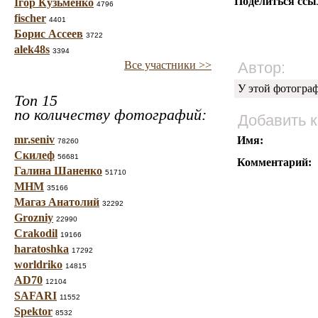
Поделиться ссы
Ігор Кузьменко
4796
fischer
4401
Борис Ассеев
3722
alek48s
3394
Все участники >>
Автор:
У этой фотогра
Топ 15
по количеству фотографий:
Добавить 
mr.seniv
Имя:
78260
Скилеф
56681
Комментарий:
Галина Шаненко
51710
МНМ
35166
Магаз Анатолий
32292
Grozniy
22990
Crakodil
19166
haratoshka
17292
worldriko
14815
AD70
12104
SAFARI
11552
Spektor
8532