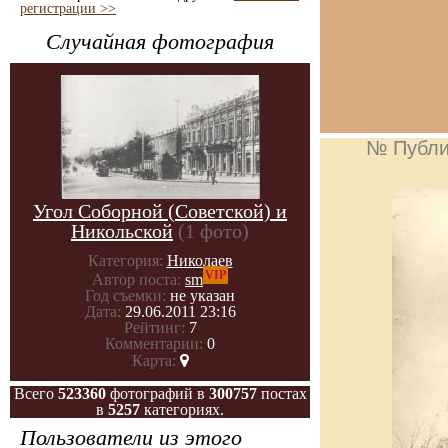
регистрации >>
Случайная фотография
№ Публи
Угол Соборной (Советской) и
Никольской
(1 фото)
Категория:
Николаев
VIP
Автор поста:
sm
Год съемки:
не указан
Дата:
29.06.2011 23:16
Рейтинг:
7
Комментарии:
0
Карта:
Всего
523360
фотографий в
300757
постах
в
5257
категориях.
Пользователи из этого