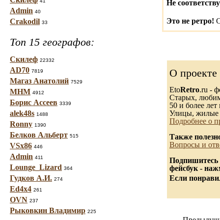
41
Не соответству
Admin
40
Это не ретро!
С
Crakodil
33
Топ 15 географов:
Скилеф
22332
AD70
О проекте
7819
Магаз Анатолий
7529
Eto
Retro
.ru -
МНМ
4912
Старых, любимы
Борис Ассеев
3339
50 и более лет 
alek48s
Улицы, жилые 
1488
Подробнее о п
Ronny
1390
Белков Альберт
Также полезн
515
Вопросы и отв
VSx86
446
Admin
411
Подпишитесь 
Lounge_Lizard
фейсбук - на
364
Гудков А.И.
Если понравил
274
Ed4x4
261
OVN
237
Рыковкин Владимир
225
Предыдуща