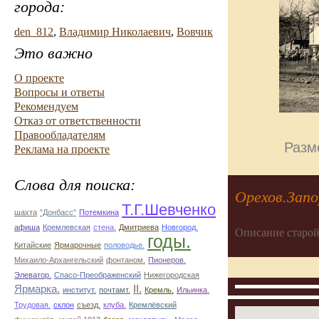
города:
den_812
,
Владимир Николаевич
,
Вовчик
Это важно
О проекте
Вопросы и ответы
Рекомендуем
Отказ от ответственности
Правообладателям
Разм
Реклама на проекте
Слова для поиска:
Орехов.Запо
Т.Г.Шевченко
шахта
"Донбасс"
Потемкина
афиша
Кремлевская
стена.
Дмитриева
Новгород.
Описание старой
годы.
Китайские
Ярмарочные
половодье.
Михаило-Архангельский
фонтаном.
Пионеров.
Элеватор.
Спасо-Преображенский
Нижегородская
Ярмарка.
II.
институт.
почтамт.
Кремль.
Ильинка.
Трудовая.
склон
съезд.
клуба.
Кремлёвский