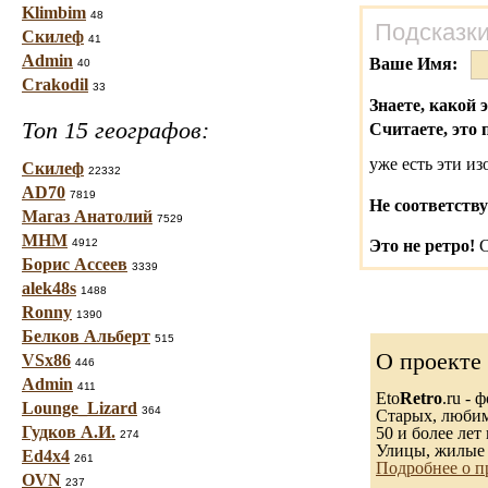
Klimbim
48
Подсказки
Скилеф
41
Admin
Ваше Имя:
40
Crakodil
33
Знаете, какой 
Топ 15 географов:
Считаете, это 
уже есть эти и
Скилеф
22332
AD70
7819
Не соответству
Магаз Анатолий
7529
МНМ
4912
Это не ретро!
С
Борис Ассеев
3339
alek48s
1488
Ronny
1390
Белков Альберт
515
О проекте
VSx86
446
Admin
411
Eto
Retro
.ru -
Lounge_Lizard
364
Старых, любимы
Гудков А.И.
50 и более лет 
274
Улицы, жилые 
Ed4x4
261
Подробнее о п
OVN
237