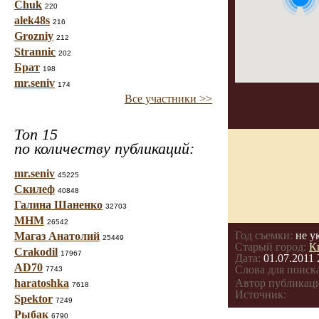
Chuk
220
alek48s
216
Grozniy
212
Strannic
202
Брат
198
mr.seniv
174
Все участники >>
Топ 15
по количеству публикаций:
mr.seniv
45225
Скилеф
40848
Галина Шаненко
32703
МНМ
26542
Год съемки:
не у
Магаз Анатолий
25449
Старый город:
К
Crakodil
17967
Дата:
01.07.2011 
AD70
Слова для поиска
7743
haratoshka
Автор публикац
7618
Источник:
Spektor
7249
Рыбак
6790