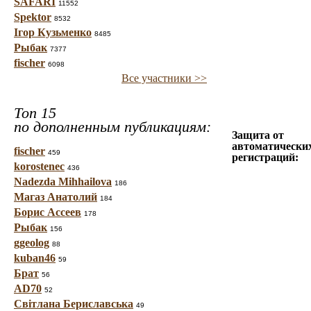
SAFARI
11552
Spektor
8532
Ігор Кузьменко
8485
Рыбак
7377
fischer
6098
Все участники >>
Топ 15
по дополненным публикациям:
Защита от
автоматически
fischer
459
регистраций:
korostenec
436
Nadezda Mihhailova
186
Магаз Анатолий
184
Борис Ассеев
178
Рыбак
156
ggeolog
88
kuban46
59
Брат
56
AD70
52
Світлана Бериславська
49