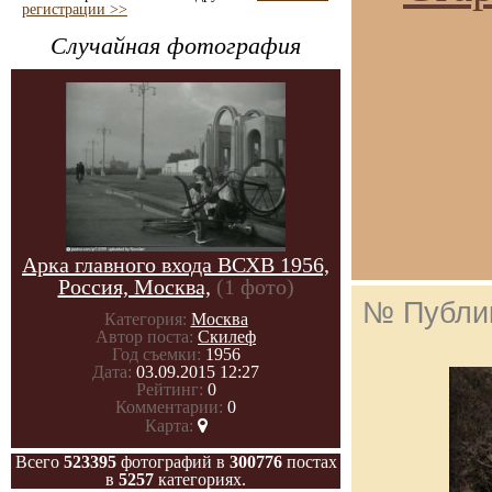
регистрации >>
Случайная фотография
Арка главного входа ВСХВ 1956,
Россия, Москва,
(1 фото)
№ Публи
Категория:
Москва
Автор поста:
Скилеф
Год съемки:
1956
Дата:
03.09.2015 12:27
Рейтинг:
0
Комментарии:
0
Карта:
Всего
523395
фотографий в
300776
постах
в
5257
категориях.