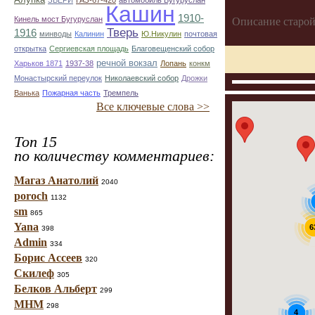
ЗВЕРИ
ГАЗ-67-420
автомобиль Бугуруслан
Кашин
1910-
Кинель мост Бугуруслан
Описание старой
Тверь
1916
минводы
Калинин
Ю.Никулин
почтовая
открытка
Сергиевская площадь
Благовещенский собор
речной вокзал
Харьков 1871
1937-38
Лопань
конкм
Монастырский переулок
Николаевский собор
Дрожки
Ванька
Пожарная часть
Тремпель
Все ключевые слова >>
Топ 15
по количеству комментариев:
Магаз Анатолий
2040
poroch
1132
sm
865
Yana
6
398
Admin
334
Борис Ассеев
320
Скилеф
305
Белков Альберт
299
МНМ
298
4