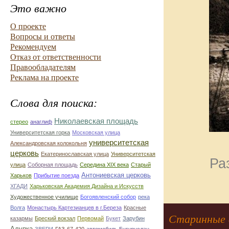
Это важно
О проекте
Вопросы и ответы
Рекомендуем
Отказ от ответственности
Правообладателям
Реклама на проекте
Слова для поиска:
Николаевская площадь
стерео
анаглиф
Университетская горка
Московская улица
университетская
Александровская колокольня
церковь
Екатеринославская улица
Университетская
Ра
улица
Соборная площадь
Середина XIX века
Старый
Антониевская церковь
Харьков
Прибытие поезда
ХГАДИ
Харьковская Академия Дизайна и Искусств
Художественное училище
Богоявленский собор
река
Волга
Монастырь Картезианцев в г.Береза
Красные
Старинные
казармы
Бреский вокзал
Первомай
Букет
Зарубин
Алупка