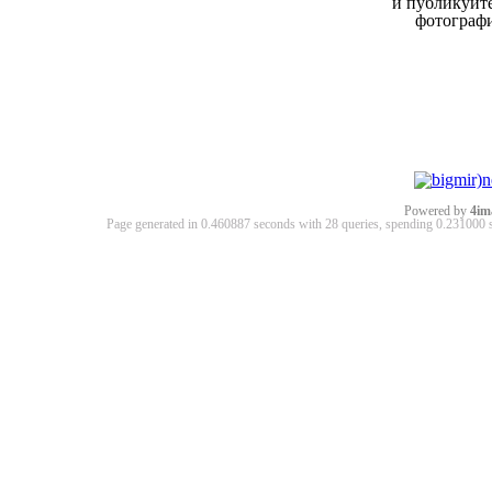
и публикуйт
фотограф
Powered by
4im
Page generated in 0.460887 seconds with 28 queries, spending 0.23100