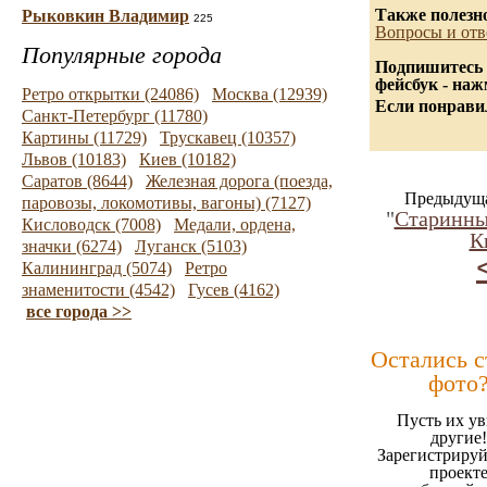
Также полезн
Рыковкин Владимир
225
Вопросы и отв
Популярные города
Подпишитесь 
фейсбук - на
Ретро открытки (24086)
Москва (12939)
Если понравил
Санкт-Петербург (11780)
Картины (11729)
Трускавец (10357)
Львов (10183)
Киев (10182)
Саратов (8644)
Железная дорога (поезда,
Предыдуща
паровозы, локомотивы, вагоны) (7127)
"
Старинны
Кисловодск (7008)
Медали, ордена,
К
значки (6274)
Луганск (5103)
Калининград (5074)
Ретро
знаменитости (4542)
Гусев (4162)
все города >>
Остались 
фото
Пусть их ув
другие!
Зарегистрируй
проект