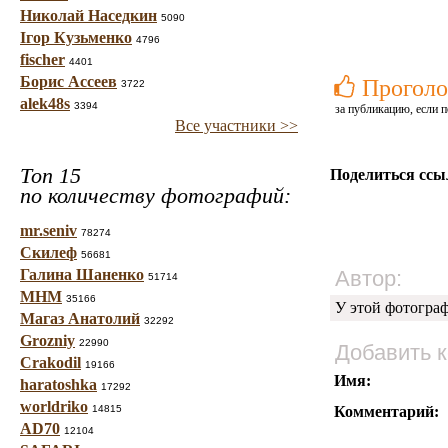
Николай Наседкин
5090
Ігор Кузьменко
4796
fischer
4401
Борис Ассеев
Проголо
3722
alek48s
3394
за публикацию, если п
Все участники >>
Топ 15
Поделиться ссы
по количеству фотографий:
mr.seniv
78274
Скилеф
56681
Галина Шаненко
Автор:
51714
МНМ
35166
У этой фотогра
Магаз Анатолий
32292
Grozniy
22990
Добавить 
Crakodil
19166
Имя:
haratoshka
17292
worldriko
14815
Комментарий:
AD70
12104