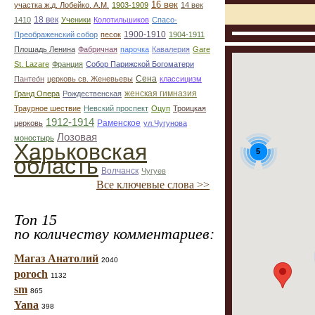
16 век
участка ж.д. Лобейко. А.М.
1903-1909
14 век
18 век
1410
Ученики
Колотильшиков
Спасо-
1900-1910
Преображенский собор
песок
1904-1911
Плошадь Ленина
Фабричная
парочка
Кавалерия
Gare
St. Lazare
Франция
Собор Парижской Богоматери
Сена
Пантео́н
церковь св. Женевьевы
классицизм
женская гимназия
Гранд Опера
Рождественская
Траурное шествие
Невский проспект
Оцуп
Троицкая
1912-1914
Раменское
церковь
ул.Чугунова
Лозовая
моностырь
Харьковская
5
область
Волчанск
Чугуев
Все ключевые слова >>
Топ 15
по количеству комментариев:
Магаз Анатолий
2040
poroch
1132
sm
865
Yana
398