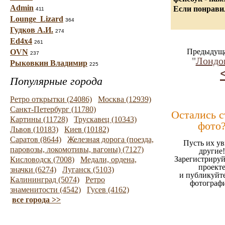
Admin
Если понравил
411
Lounge_Lizard
364
Гудков А.И.
274
Ed4x4
261
Предыдуща
OVN
237
"
Лондон
Рыковкин Владимир
225
Популярные города
Ретро открытки (24086)
Москва (12939)
Санкт-Петербург (11780)
Остались 
Картины (11728)
Трускавец (10343)
фото
Львов (10183)
Киев (10182)
Саратов (8644)
Железная дорога (поезда,
Пусть их ув
паровозы, локомотивы, вагоны) (7127)
другие!
Зарегистрируй
Кисловодск (7008)
Медали, ордена,
проект
значки (6274)
Луганск (5103)
и публикуйт
Калининград (5074)
Ретро
фотограф
знаменитости (4542)
Гусев (4162)
все города >>