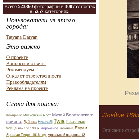
Всего
523360
фотографий в
300757
постах
в
5257
категориях.
Пользователи из этого
города:
Tatyana Daryan
Это важно
О проекте
Вопросы и ответы
Рекомендуем
Отказ от ответственности
Правообладателям
Реклама на проекте
Разм
Слова для поиска:
Лондон 1883
Музей Березовского
пожарные
Московский мост
Тула
района.
Постоялая
Лубянка
Николайii
Евреи
улица
начало 1900х
мороженое
мужчина
Описание старой
Ярослав Пицек .1916 год.
Артельный староста 12