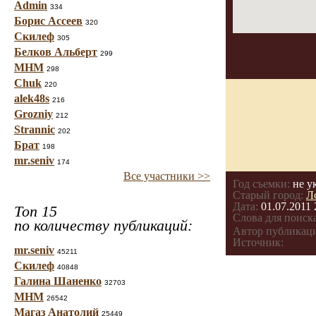
Admin
334
Борис Ассеев
320
Скилеф
305
Белков Альберт
299
МНМ
298
Chuk
220
alek48s
216
Grozniy
212
Strannic
202
Брат
198
mr.seniv
174
Все участники >>
Год съемки:
не у
Старый город:
Л
Дата:
01.07.2011 
Топ 15
Слова для поиска
по количеству публикаций:
Автор публикац
Источник:
mr.seniv
45211
Скилеф
40848
Галина Шаненко
32703
МНМ
26542
Магаз Анатолий
25449