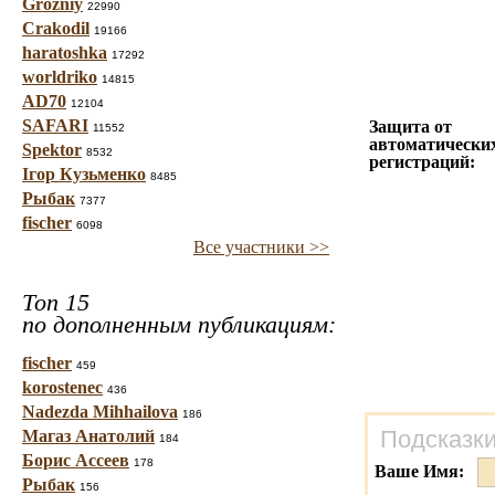
Grozniy
22990
Crakodil
19166
haratoshka
17292
worldriko
14815
AD70
12104
SAFARI
Защита от
11552
автоматически
Spektor
8532
регистраций:
Ігор Кузьменко
8485
Рыбак
7377
fischer
6098
Все участники >>
Топ 15
по дополненным публикациям:
fischer
459
korostenec
436
Nadezda Mihhailova
186
Подсказки
Магаз Анатолий
184
Борис Ассеев
178
Ваше Имя:
Рыбак
156