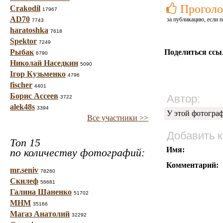
Проголо
Crakodil
17967
AD70
за публикацию, если п
7743
haratoshka
7618
Spektor
7249
Рыбак
Поделиться ссы
6790
Николай Наседкин
5090
Ігор Кузьменко
4796
fischer
4401
Борис Ассеев
Автор:
3722
alek48s
3394
У этой фотогра
Все участники >>
Добавить 
Топ 15
Имя:
по количеству фотографий:
Комментарий:
mr.seniv
78260
Скилеф
56681
Галина Шаненко
51702
МНМ
35166
Магаз Анатолий
32292