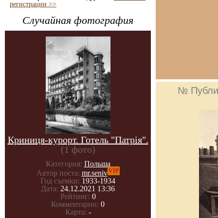
регистрации >>
Случайная фотография
№ Публи
Криниця-курорт. Готель "Патрія".
(1 фото)
Категория:
Польша
VIP
Автор поста:
mr.seniv
Год съемки:
1933-1934
Дата:
24.12.2021 13:36
Рейтинг:
0
Комментарии:
0
Карта:
-