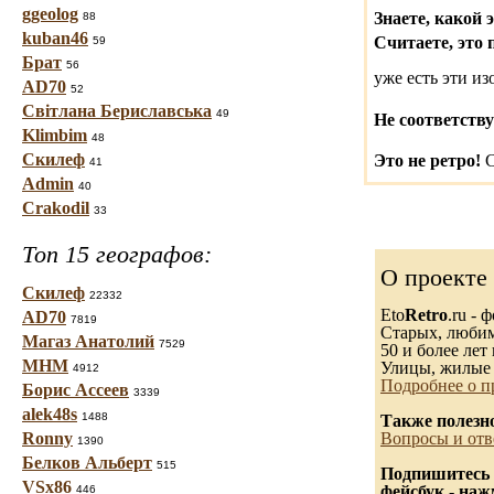
ggeolog
Знаете, какой 
88
kuban46
Считаете, это 
59
Брат
56
уже есть эти и
AD70
52
Світлана Бериславська
49
Не соответству
Klimbim
48
Скилеф
Это не ретро!
С
41
Admin
40
Crakodil
33
Топ 15 географов:
О проекте
Скилеф
22332
Eto
Retro
.ru -
AD70
7819
Старых, любимы
Магаз Анатолий
7529
50 и более лет 
МНМ
Улицы, жилые 
4912
Подробнее о п
Борис Ассеев
3339
alek48s
1488
Также полезн
Ronny
Вопросы и отв
1390
Белков Альберт
515
Подпишитесь 
VSx86
фейсбук - на
446