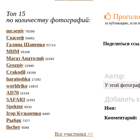
Топ 15
Проголо
по количеству фотографий:
за публикацию, если п
mr.seniv
78286
Скилеф
56681
Поделиться ссы
Галина Шаненко
51714
МНМ
35166
Магаз Анатолий
32292
Grozniy
22990
Crakodil
19166
Автор:
haratoshka
17292
У этой фотогра
worldriko
14815
AD70
12104
Добавить 
SAFARI
11552
Spektor
8532
Имя:
Ігор Кузьменко
8485
Комментарий:
Рыбак
7377
fischer
6098
Все участники >>