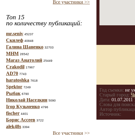
Все участники >>
Топ 15
по количеству публикаций:
mr.seniv
45237
Скилеф
40848
Галина Шаненко
32703
МНМ
26542
Магаз Анатолий
25449
Crakodil
17967
AD70
7743
haratoshka
7618
Spektor
7249
Год съемки:
не у
Рыбак
6790
Старый город:
Ч
Дата:
01.07.2011 
Николай Наседкин
5090
Слова для поиска
Ігор Кузьменко
4796
Автор публикац
fischer
Источник:
4401
Борис Ассеев
3722
alek48s
3394
Все участники >>