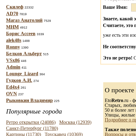
Скилеф
Ваше Имя:
22332
AD70
7819
Знаете, какой 
Магаз Анатолий
7529
Считаете, это 
МНМ
4912
Борис Ассеев
3339
уже есть эти и
alek48s
1488
Не соответству
Ronny
1390
Белков Альберт
515
Это не ретро!
С
VSx86
446
Admin
411
Lounge_Lizard
364
Гудков А.И.
274
Ed4x4
261
О проекте
OVN
237
Рыковкин Владимир
Eto
Retro
.ru -
225
Старых, любимы
Популярные города
50 и более лет 
Улицы, жилые 
Подробнее о п
Ретро открытки (24086)
Москва (12939)
Санкт-Петербург (11780)
Также полезн
Картины (11730)
Трускавец (10369)
Вопросы и отв