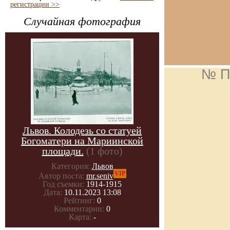
регистрации >>
Случайная фотография
№ П
Львов. Колодезь со статуей
Богоматери на Мариинской
площади.
(1 фото)
Категория:
Львов
VIP
Автор поста:
mr.seniv
Год съемки:
1914-1915
Дата:
10.11.2023 13:08
Рейтинг:
0
Комментарии:
0
Карта:
-