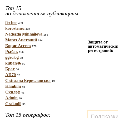
Топ 15
по дополненным публикациям:
fischer
459
korostenec
436
Nadezda Mihhailova
186
Магаз Анатолий
184
Защита от
Борис Ассеев
автоматически
178
регистраций:
Рыбак
156
ggeolog
88
kuban46
59
Брат
56
AD70
52
Світлана Бериславська
49
Klimbim
48
Скилеф
41
Admin
40
Crakodil
33
Топ 15 географов:
Подсказки