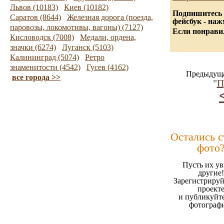
Львов (10183)
Киев (10182)
Подпишитесь 
Саратов (8644)
Железная дорога (поезда,
фейсбук - на
паровозы, локомотивы, вагоны) (7127)
Если понравил
Кисловодск (7008)
Медали, ордена,
значки (6274)
Луганск (5103)
Калининград (5074)
Ретро
знаменитости (4542)
Гусев (4162)
Предыдуща
все города >>
"
П
Остались 
фото
Пусть их ув
другие!
Зарегистрируй
проект
и публикуйт
фотограф