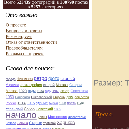
Всего
523439
фотографий в
300790
постах
в
5257
категориях.
Это важно
О проекте
Вопросы и ответы
Рекомендуем
Отказ от ответственности
Правообладателям
Реклама на проекте
Слова для поиска:
ретро
фото
старый
Николаев
города
Размер: Т
фотография
Украина
Старая
старой
Москвы
Москва
1920
годы
сквер
1934
году
1940
Советская
1950
дом
Панорама
Николаевской
стороны
общества
вид
1914
1915
здание
Россия
биржи
1928
часть
Собор
Успенский
Советский
1885
начало
Прага.
улицы
Московская
фотоателье
Харьков
Старые
начала
Ленина
трамвай
Описание старой