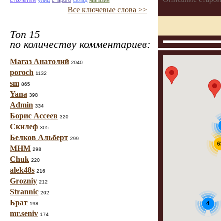
столетия
улиц
старого
склад
магазин
Все ключевые слова >>
Топ 15
по количеству комментариев:
Магаз Анатолий
2040
poroch
1132
sm
865
Yana
398
Admin
334
Борис Ассеев
320
Скилеф
305
Белков Альберт
299
6
МНМ
298
Chuk
220
alek48s
216
Grozniy
212
Strannic
202
Брат
4
198
mr.seniv
174