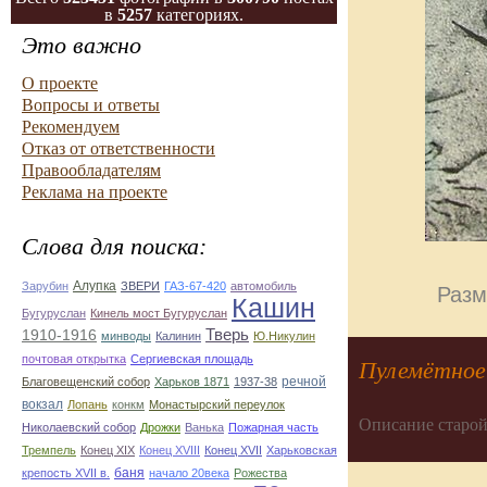
в
5257
категориях.
Это важно
О проекте
Вопросы и ответы
Рекомендуем
Отказ от ответственности
Правообладателям
Реклама на проекте
Слова для поиска:
Алупка
Зарубин
ЗВЕРИ
ГАЗ-67-420
автомобиль
Разм
Кашин
Бугуруслан
Кинель мост Бугуруслан
Тверь
1910-1916
минводы
Калинин
Ю.Никулин
почтовая открытка
Сергиевская площадь
Пулемётное
речной
Благовещенский собор
Харьков 1871
1937-38
вокзал
Лопань
конкм
Монастырский переулок
Описание старой
Николаевский собор
Дрожки
Ванька
Пожарная часть
Тремпель
Конец XIX
Конец XVIII
Конец XVII
Харьковская
баня
крепость XVII в.
начало 20века
Рожества