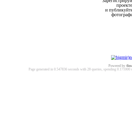
Зарегистрируй
проект
и публикуйт
фотограф
Powered by
4im
Page generated in 0.547836 seconds with 28 queries, spending 0.17100