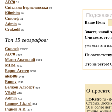
AD70
52
Світлана Бериславська
49
Klimbim
48
Подсказки
Скилеф
41
Ваше Имя:
Admin
40
Crakodil
33
Знаете, какой 
Считаете, это 
Топ 15 географов:
уже есть эти и
Скилеф
22332
AD70
Не соответству
7819
Магаз Анатолий
7529
Это не ретро!
С
МНМ
4912
Борис Ассеев
3339
alek48s
1488
Ronny
1390
Белков Альберт
515
О проекте
VSx86
446
Admin
Eto
Retro
.ru -
411
Старых, любимы
Lounge_Lizard
364
50 и более лет 
Гудков А.И.
274
Улицы, жилые 