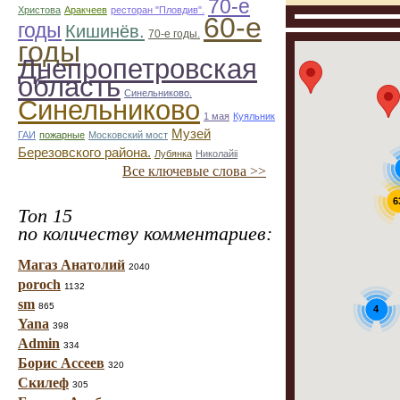
70-е
Христова
Аракчеев
ресторан "Пловдив".
60-е
годы
Кишинёв.
70-е годы.
годы
Днепропетровская
область
Синельниково.
Синельниково
1 мая
Куяльник
Музей
ГАИ
пожарные
Московский мост
Березовского района.
Лубянка
Николайii
Все ключевые слова >>
6
Топ 15
по количеству комментариев:
Магаз Анатолий
2040
poroch
1132
sm
865
4
Yana
398
Admin
334
Борис Ассеев
320
Скилеф
305