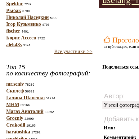
uselang=
Spektor
7249
Рыбак
6790
Николай Наседкин
5090
Ігор Кузьменко
4796
fischer
4401
Борис Ассеев
Проголо
3722
alek48s
3394
за публикацию, если п
Все участники >>
Топ 15
Поделиться ссы
по количеству фотографий:
mr.seniv
78286
Скилеф
56681
Автор:
Галина Шаненко
51714
МНМ
У этой фотогра
35166
Магаз Анатолий
32292
Добавить 
Grozniy
22990
Crakodil
19166
Имя:
haratoshka
17292
Комментарий:
worldriko