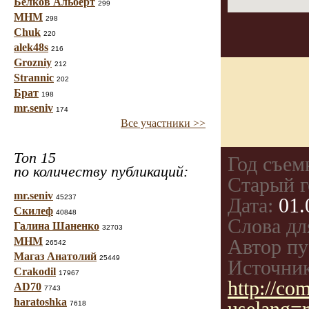
Белков Альберт
299
МНМ
298
Chuk
220
alek48s
216
Grozniy
212
Strannic
202
Брат
198
mr.seniv
174
Все участники >>
Топ 15
Год съем
по количеству публикаций:
Старый г
mr.seniv
45237
Дата:
01.
Скилеф
40848
Слова дл
Галина Шаненко
32703
МНМ
Автор пу
26542
Магаз Анатолий
25449
Источник
Crakodil
17967
http://c
AD70
7743
haratoshka
7618