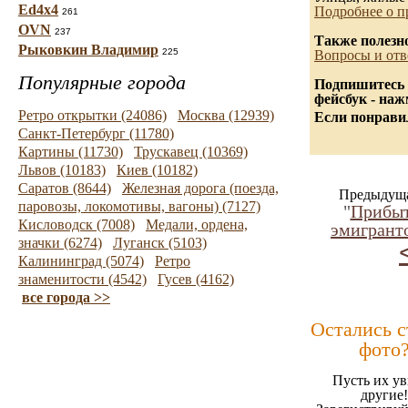
Ed4x4
Подробнее о п
261
OVN
237
Также полезн
Рыковкин Владимир
225
Вопросы и отв
Популярные города
Подпишитесь 
фейсбук - на
Ретро открытки (24086)
Москва (12939)
Если понравил
Санкт-Петербург (11780)
Картины (11730)
Трускавец (10369)
Львов (10183)
Киев (10182)
Саратов (8644)
Железная дорога (поезда,
Предыдуща
паровозы, локомотивы, вагоны) (7127)
"
Прибыт
Кисловодск (7008)
Медали, ордена,
эмигрант
значки (6274)
Луганск (5103)
Калининград (5074)
Ретро
знаменитости (4542)
Гусев (4162)
все города >>
Остались 
фото
Пусть их ув
другие!