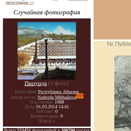
регистрации >>
Случайная фотография
№ Публи
Пицунда
(1 фото)
Категория:
Республика Абхазия
VIP
Автор поста:
Nadezda Mihhailova
Год съемки:
1988
Дата:
01.03.2014 14:41
Рейтинг:
0
Комментарии:
0
Карта:
-
Всего
523451
фотографий в
300790
постах