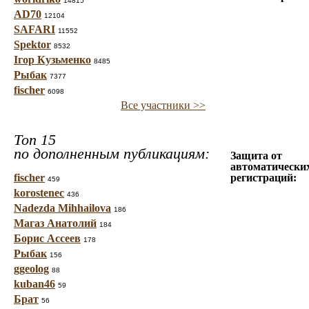
14815
AD70
12104
SAFARI
11552
Spektor
8532
Ігор Кузьменко
8485
Рыбак
7377
fischer
6098
Все участники >>
Топ 15
по дополненным публикациям:
Защита от
автоматически
fischer
регистраций:
459
korostenec
436
Nadezda Mihhailova
186
Магаз Анатолий
184
Борис Ассеев
178
Рыбак
156
ggeolog
88
kuban46
59
Брат
56