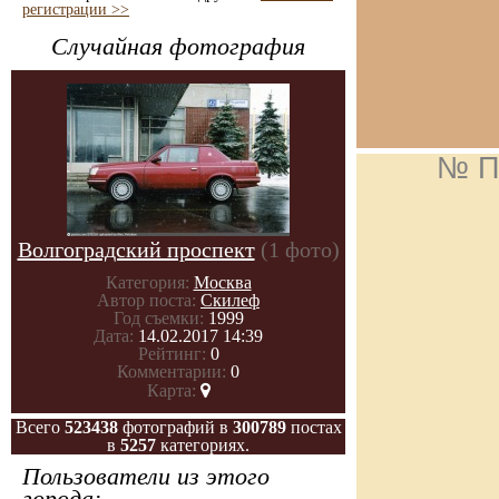
регистрации >>
Случайная фотография
№ П
Волгоградский проспект
(1 фото)
Категория:
Москва
Автор поста:
Скилеф
Год съемки:
1999
Дата:
14.02.2017 14:39
Рейтинг:
0
Комментарии:
0
Карта:
Всего
523438
фотографий в
300789
постах
в
5257
категориях.
Пользователи из этого
города: