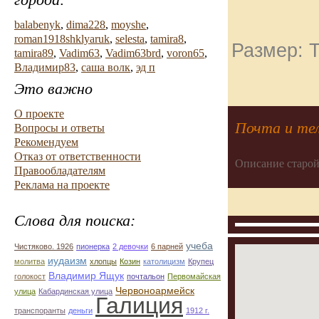
balabenyk
,
dima228
,
moyshe
,
roman1918shklyaruk
,
selesta
,
tamira8
,
Размер: Т
tamira89
,
Vadim63
,
Vadim63brd
,
voron65
,
Владимир83
,
саша волк
,
эд п
Это важно
О проекте
Почта и те
Вопросы и ответы
Рекомендуем
Отказ от ответственности
Описание старой
Правообладателям
Реклама на проекте
Слова для поиска:
учеба
Чистяково. 1926
пионерка
2 девочки
6 парней
иудаизм
молитва
хлопцы
Козин
католицизм
Крупец
Владимир Ящук
голокост
почтальон
Первомайская
Червоноармейск
улица
Кабардинская улица
Галиция
транспоранты
деньги
1912 г.