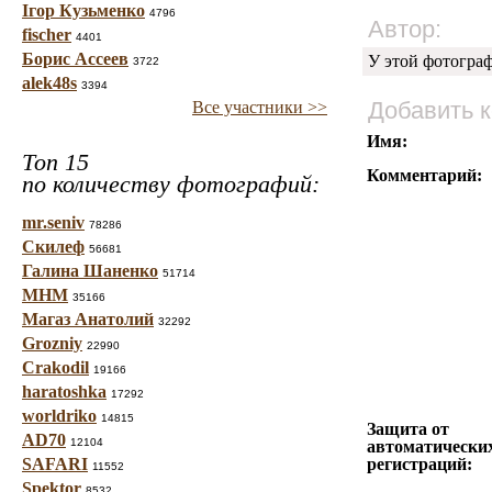
Ігор Кузьменко
4796
Автор:
fischer
4401
Борис Ассеев
У этой фотогра
3722
alek48s
3394
Добавить 
Все участники >>
Имя:
Топ 15
Комментарий:
по количеству фотографий:
mr.seniv
78286
Скилеф
56681
Галина Шаненко
51714
МНМ
35166
Магаз Анатолий
32292
Grozniy
22990
Crakodil
19166
haratoshka
17292
worldriko
14815
Защита от
AD70
12104
автоматически
SAFARI
регистраций:
11552
Spektor
8532