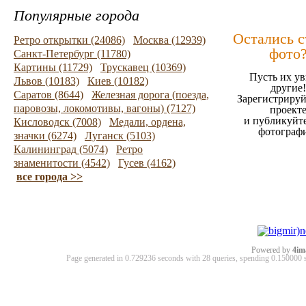
Популярные города
Остались 
Ретро открытки (24086)
Москва (12939)
фото
Санкт-Петербург (11780)
Картины (11729)
Трускавец (10369)
Пусть их ув
Львов (10183)
Киев (10182)
другие!
Саратов (8644)
Железная дорога (поезда,
Зарегистрируй
паровозы, локомотивы, вагоны) (7127)
проект
и публикуйт
Кисловодск (7008)
Медали, ордена,
фотограф
значки (6274)
Луганск (5103)
Калининград (5074)
Ретро
знаменитости (4542)
Гусев (4162)
все города >>
Powered by
4im
Page generated in 0.729236 seconds with 28 queries, spending 0.15000