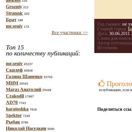
alek48s
216
Grozniy
212
Strannic
202
Брат
198
Год съемки:
не у
mr.seniv
174
Старый город:
Б
Все участники >>
Дата:
30.06.2011 
Слова для поиска
Автор публикац
Топ 15
Источник:
по количеству публикаций:
mr.seniv
45237
Скилеф
40848
Галина Шаненко
32703
Проголо
МНМ
26542
Магаз Анатолий
за публикацию, если п
25449
Crakodil
17967
AD70
7743
haratoshka
Поделиться ссы
7618
Spektor
7249
Рыбак
6790
Николай Наседкин
5090