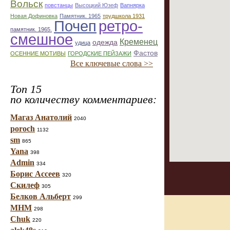
Вольск
повстанцы
Высоцкий Юзеф
Вапнярка
Новая Дофиновка
Памятник. 1965
трудшкола 1931
Почеп
ретро-
памятник. 1965.
смешное
Кременец
одежда
удица
Фастов
ОСЕННИЕ МОТИВЫ
ГОРОДСКИЕ ПЕЙЗАЖИ
Все ключевые слова >>
Топ 15
по количеству комментариев:
Магаз Анатолий
2040
poroch
1132
sm
865
Yana
398
Admin
334
Борис Ассеев
320
Скилеф
305
Белков Альберт
299
МНМ
298
Chuk
220