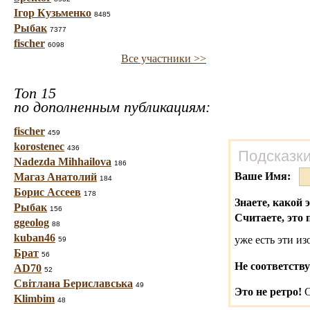
Ігор Кузьменко
8485
Рыбак
7377
fischer
6098
Все участники >>
Топ 15
по дополненным публикациям:
fischer
459
korostenec
436
Подсказки
Nadezda Mihhailova
186
Ваше Имя:
Магаз Анатолий
184
Борис Ассеев
178
Знаете, какой 
Рыбак
156
Считаете, это 
ggeolog
88
kuban46
уже есть эти и
59
Брат
56
Не соответству
AD70
52
Світлана Бериславська
49
Это не ретро!
С
Klimbim
48