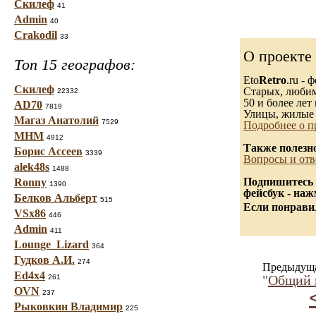
Скилеф
41
Admin
40
Crakodil
33
О проекте
Топ 15 географов:
Eto
Retro
.ru -
Скилеф
Старых, любимы
22332
50 и более лет 
AD70
7819
Улицы, жилые 
Магаз Анатолий
7529
Подробнее о п
МНМ
4912
Также полезн
Борис Ассеев
3339
Вопросы и отв
alek48s
1488
Подпишитесь 
Ronny
1390
фейсбук - на
Белков Альберт
515
Если понравил
VSx86
446
Admin
411
Lounge_Lizard
364
Гудков А.И.
274
Предыдуща
Ed4x4
"
Общий в
261
OVN
237
Рыковкин Владимир
225