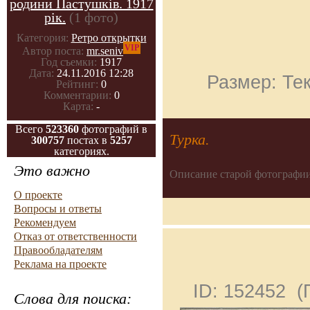
родини Пастушків. 1917
рік.
(1 фото)
Категория:
Ретро открытки
VIP
Автор поста:
mr.seniv
Год съемки:
1917
Дата:
24.11.2016 12:28
Размер: Тек
Рейтинг:
0
Комментарии:
0
Карта:
-
Всего
523360
фотографий в
Турка.
300757
постах в
5257
категориях.
Это важно
Описание старой фотографии
О проекте
Вопросы и ответы
Рекомендуем
Отказ от ответственности
Правообладателям
Реклама на проекте
ID: 152452 
Слова для поиска: