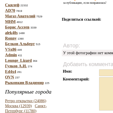
за публикацию, если понравилась!
Скилеф
22332
AD70
7819
Магаз Анатолий
7529
Поделиться ссылкой:
МНМ
4912
Борис Ассеев
3339
alek48s
1488
Ronny
1390
Белков Альберт
Автор:
515
VSx86
446
У этой фотографии нет комм
Admin
411
Lounge_Lizard
364
Добавить коммент
Гудков А.И.
274
Имя:
Ed4x4
261
OVN
237
Комментарий:
Рыковкин Владимир
225
Популярные города
Ретро открытки (24086)
Москва (12939)
Санкт-
Петербург (11780)