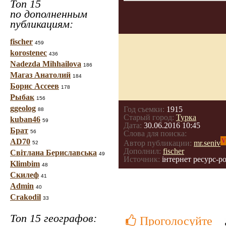
Топ 15
по дополненным
публикациям:
fischer
459
korostenec
436
Nadezda Mihhailova
186
Магаз Анатолий
184
Борис Ассеев
178
Рыбак
156
ggeolog
Год съемки:
1915
88
Старый город:
Турка
kuban46
59
Дата:
30.06.2016 10:45
Брат
56
Слова для поиска:
AD70
V
Автор публикации:
mr.seniv
52
Дополнил:
fischer
Світлана Бериславська
49
Источник:
інтернет ресурс-pol
Klimbim
48
Скилеф
41
Admin
40
Crakodil
33
Топ 15 географов:
Проголосуйте