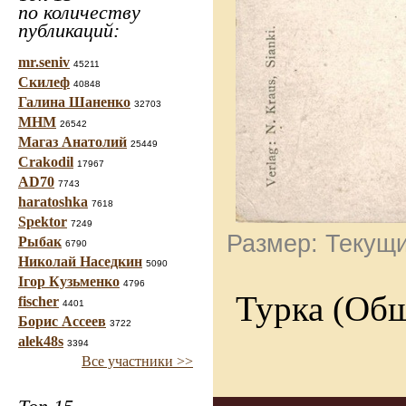
по количеству
публикаций:
mr.seniv
45211
Скилеф
40848
Галина Шаненко
32703
МНМ
26542
Магаз Анатолий
25449
Crakodil
17967
AD70
7743
haratoshka
7618
Spektor
7249
Размер: Текущи
Рыбак
6790
Николай Наседкин
5090
Ігор Кузьменко
4796
Турка (Общ
fischer
4401
Борис Ассеев
3722
alek48s
3394
Все участники >>