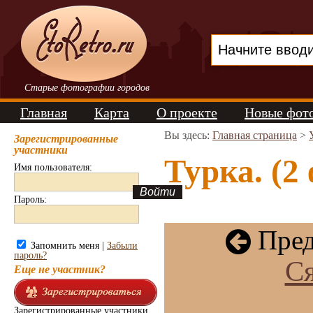
Старые фотографии городов
Главная
Карта
О проекте
Новые фот
Вы здесь:
Главная страница
>
Зарегистрированные
участники
Турка. (2
Имя пользователя:
Пароль:
Пред
Запомнить меня |
Забыли
пароль?
Ся
Еще не участник?
Зарегистрированные участники