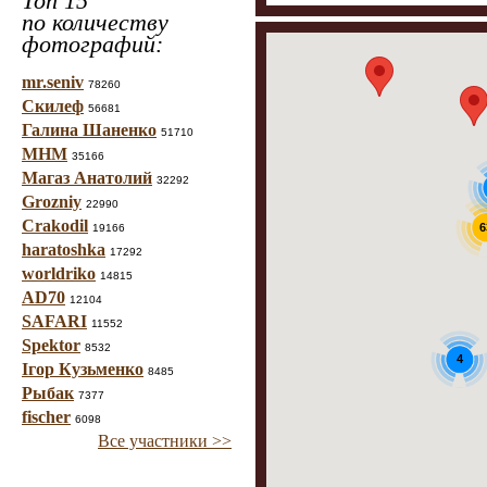
Топ 15
по количеству
фотографий:
mr.seniv
78260
Скилеф
56681
Галина Шаненко
51710
МНМ
35166
Магаз Анатолий
32292
Grozniy
22990
Crakodil
6
19166
haratoshka
17292
worldriko
14815
AD70
12104
SAFARI
11552
Spektor
8532
4
Ігор Кузьменко
8485
Рыбак
7377
fischer
6098
Все участники >>