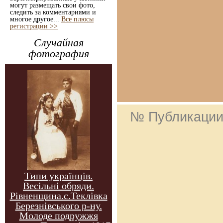
могут размещать свои фото,
следить за комментариями и
многое другое...
Все плюсы
регистрации >>
Случайная
фотография
№ Публикаци
Типи українців.
Весільні обряди.
Рівненщина.с.Теклівка
Березнівського р-ну.
Молоде подружжя