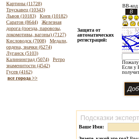
Картины (11728)
BB-код
Трускавец (10343)
Львов (10183)
Киев (10182)
Саратов (8644)
Железная
дорога (поезда, паровозы,
Защита от
локомотивы, вагоны) (7127)
автоматических
регистраций:
Кисловодск (7008)
Медали,
ордена, значки (6274)
Луганск (5103)
Калининград (5074)
Ретро
Пожалу
знаменитости (4542)
Если у 
Гусев (4162)
получит
все города >>
Подсказки экспер
Ваше Имя:
Знаете, какой это год?
Введ