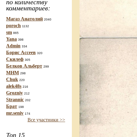
по количеству
комментариев:
Магаз Анатолий
2040
poroch
1132
sm
865
Yana
398
Admin
334
Борис Ассеев
320
Скилеф
305
Белков Альберт
299
МНМ
298
Chuk
220
alek48s
216
Grozniy
212
Strannic
202
Брат
198
mr.seniv
174
Все участники >>
Топ 15