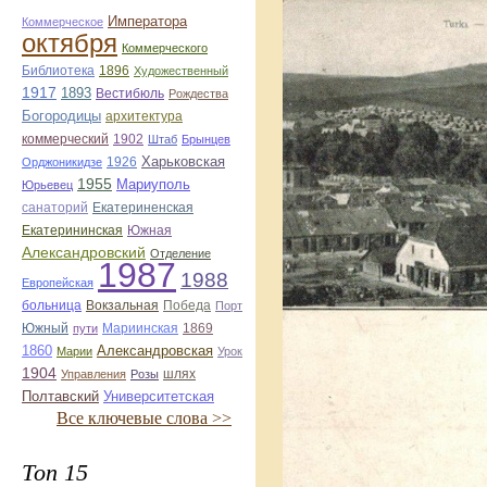
Императора
Коммерческое
октября
Коммерческого
Библиотека
1896
Художественный
1917
1893
Вестибюль
Рождества
Богородицы
архитектура
коммерческий
1902
Штаб
Брынцев
1926
Харьковская
Орджоникидзе
1955
Мариуполь
Юрьевец
санаторий
Екатериненская
Екатерининская
Южная
Александровский
Отделение
1987
1988
Европейская
больница
Вокзальная
Победа
Порт
Южный
Мариинская
1869
пути
1860
Александровская
Марии
Урок
1904
шлях
Управления
Розы
Полтавский
Университетская
Все ключевые слова >>
Топ 15