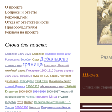
О проекте
Вопросы и ответы
Рекомендуем
Отказ от ответственности
Правообладателям
Реклама на проекте
Слова для поиска:
Славянск 1890-1925
Славянск
соленое озеро 1920
Разм
Дебальцево
Ровенщина
Воробин
Орда
граница
старые фото
Александр Невский
литейный завод
Пожарные.1900-1910 Здание управы
Школа.
1900-1910.Пожарные
Луганск В 20-г.здесь построят
д.к.Ленина
1912 Адрес
1934-1936
Лисхимкомбинат
Старый
старый Луганск
1900-1912
оформление фото
Описание старой
Кишинев
1900-1905
1914-1916
1900-1917 Уманский
проспект Мира
Пушкинская ул.
Чуюна
студент
Жеребак
Устя
Плятер
Великая отечественная 1970
Урусов
1890-1900
банкетка
Владимирская область