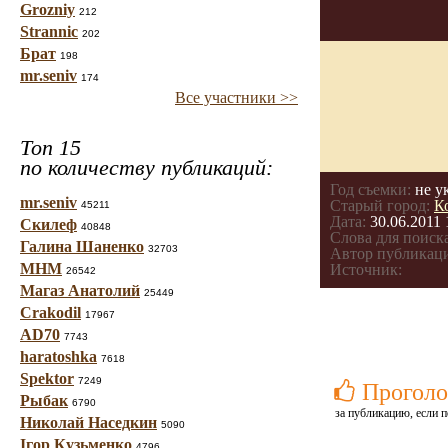
Grozniy
212
Strannic
202
Брат
198
mr.seniv
174
Все участники >>
Топ 15
по количеству публикаций:
Год съемки:
не у
mr.seniv
Старый город:
К
45211
Дата:
30.06.2011 
Скилеф
40848
Слова для поиска
Галина Шаненко
32703
Автор публикац
МНМ
Источник:
26542
Магаз Анатолий
25449
Crakodil
17967
AD70
7743
haratoshka
7618
Spektor
7249
Проголо
Рыбак
6790
за публикацию, если п
Николай Наседкин
5090
Ігор Кузьменко
4796