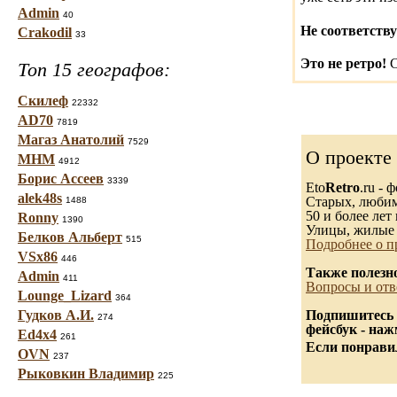
Admin
40
Не соответству
Crakodil
33
Это не ретро!
С
Топ 15 географов:
Скилеф
22332
AD70
7819
Магаз Анатолий
7529
О проекте
МНМ
4912
Борис Ассеев
3339
Eto
Retro
.ru -
alek48s
Старых, любимы
1488
50 и более лет 
Ronny
1390
Улицы, жилые 
Белков Альберт
515
Подробнее о п
VSx86
446
Также полезн
Admin
411
Вопросы и отв
Lounge_Lizard
364
Гудков А.И.
Подпишитесь 
274
фейсбук - на
Ed4x4
261
Если понравил
OVN
237
Рыковкин Владимир
225