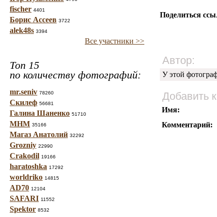
fischer
4401
Поделиться ссы
Борис Ассеев
3722
alek48s
3394
Все участники >>
Автор:
Топ 15
по количеству фотографий:
У этой фотогра
mr.seniv
78260
Добавить 
Скилеф
56681
Имя:
Галина Шаненко
51710
МНМ
Комментарий:
35166
Магаз Анатолий
32292
Grozniy
22990
Crakodil
19166
haratoshka
17292
worldriko
14815
AD70
12104
SAFARI
11552
Spektor
8532