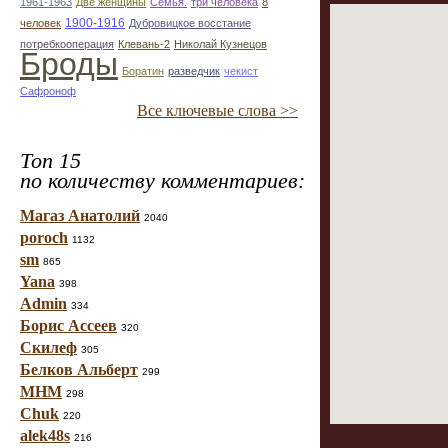
1961-1963
Две женщины
Семья.
три человека
8
1900-1916
человек
Дубровицкое восстание
потребкооперация
Клевань-2
Николай Кузнецов
Броды
Боратин
разведчик
чекист
Сафроноф
Все ключевые слова >>
Топ 15
по количеству комментариев:
Магаз Анатолий
2040
poroch
1132
sm
865
Yana
398
Admin
334
Борис Ассеев
320
Скилеф
305
Белков Альберт
299
МНМ
298
Chuk
220
alek48s
216