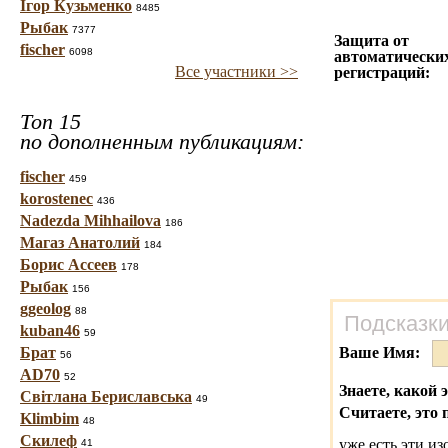
Ігор Кузьменко
8485
Рыбак
7377
Защита от
fischer
6098
автоматически
Все участники >>
регистраций:
Топ 15
по дополненным публикациям:
fischer
459
korostenec
436
Nadezda Mihhailova
186
Магаз Анатолий
184
Борис Ассеев
178
Рыбак
156
ggeolog
88
Подсказки
kuban46
59
Брат
Ваше Имя:
56
AD70
52
Знаете, какой 
Світлана Бериславська
49
Считаете, это 
Klimbim
48
Скилеф
уже есть эти и
41