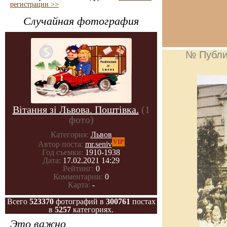
регистрации >>
Случайная фотография
№ Публи
Вітання зі Львова. Поштівка.
(1
фото)
Категория:
Львов
VIP
Автор поста:
mr.seniv
Год съемки:
1910-1938
Дата:
17.02.2021 14:29
Рейтинг:
0
Комментарии:
0
Карта:
-
Всего
523370
фотографий в
300761
постах
в
5257
категориях.
Это важно