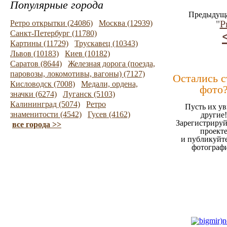
Популярные города
Предыдуща
"
Р
Ретро открытки (24086)
Москва (12939)
Санкт-Петербург (11780)
Картины (11729)
Трускавец (10343)
Львов (10183)
Киев (10182)
Саратов (8644)
Железная дорога (поезда,
паровозы, локомотивы, вагоны) (7127)
Остались 
Кисловодск (7008)
Медали, ордена,
фото
значки (6274)
Луганск (5103)
Калининград (5074)
Ретро
Пусть их ув
знаменитости (4542)
Гусев (4162)
другие!
Зарегистрируй
все города >>
проект
и публикуйт
фотограф