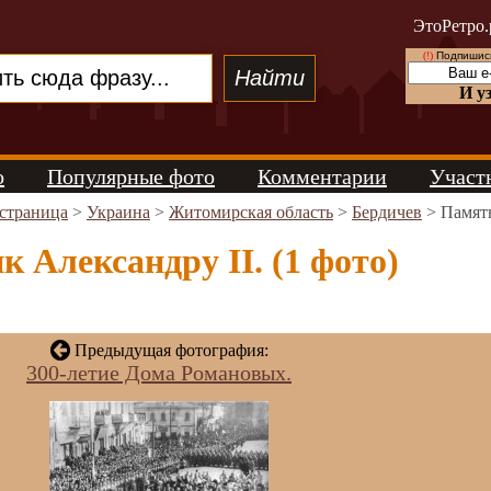
ЭтоРетро.
(!)
Подпишись
И у
о
Популярные фото
Комментарии
Участ
 страница
>
Украина
>
Житомирская область
>
Бердичев
> Памятн
 Александру II. (1 фото)
Предыдущая фотография:
300-летие Дома Романовых.