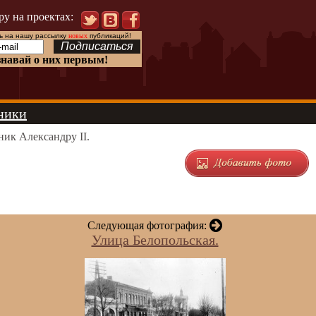
ру на проектах:
 на нашу рассылку
новых
публикаций!
знавай о них первым!
ники
ик Александру II.
Следующая фотография:
Улица Белопольская.