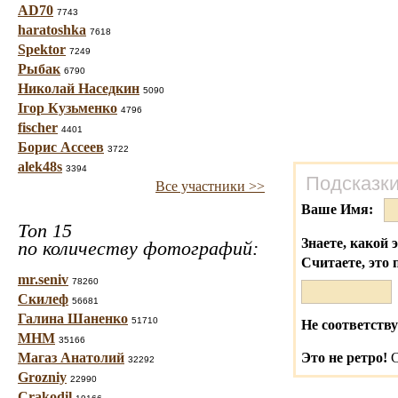
AD70
7743
haratoshka
7618
Spektor
7249
Рыбак
6790
Николай Наседкин
5090
Ігор Кузьменко
4796
fischer
4401
Борис Ассеев
3722
alek48s
3394
Подсказки
Все участники >>
Ваше Имя:
Топ 15
Знаете, какой 
по количеству фотографий:
Считаете, это 
mr.seniv
78260
Скилеф
56681
Галина Шаненко
51710
Не соответству
МНМ
35166
Магаз Анатолий
Это не ретро!
С
32292
Grozniy
22990
Crakodil