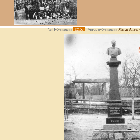
№ Публикации:
12156
(Автор публикации:
Магаз Анато