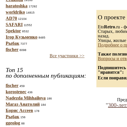
19166
haratoshka
17292
worldriko
14815
О проекте
AD70
12104
SAFARI
11552
Eto
Retro
.ru -
Spektor
Старых, любимы
8532
назад.
Ігор Кузьменко
8485
Улицы, жилые 
Рыбак
7377
Подробнее о п
fischer
6098
Также полезн
Все участники >>
Вопросы и отв
Подпишитесь н
Топ 15
"нравится":
по дополненным публикациям:
Если понравил
fischer
459
korostenec
436
Nadezda Mihhailova
186
Пред
Магаз Анатолий
"
300-ле
184
Борис Ассеев
178
Рыбак
156
ggeolog
88