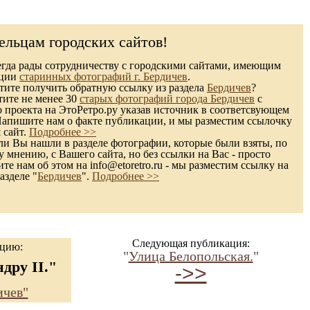
ельцам городских сайтов!
гда рады сотрудничеству с городскими сайтами, имеющим
кции
старинных фотографий г. Бердичев
.
ите получить обратную ссылку из раздела
Бердичев
?
тите не менее 30
старых фотографий города Бердичев
с
 проекта на ЭтоРетро.ру указав источник в соответсвующем
Напишите нам о факте публикации, и мы разместим ссылочку
 сайт.
Подробнее >>
и Вы нашли в разделе фотографии, которые были взяты, по
 мнению, с Вашего сайта, но без ссылки на Вас - просто
те нам об этом на info@etoretro.ru - мы разместим ссылку на
азделе "
Бердичев
".
Подробнее >>
Следующая публикация:
ацию:
"
Улица Белопольская.
"
дру II."
->>
ичев"