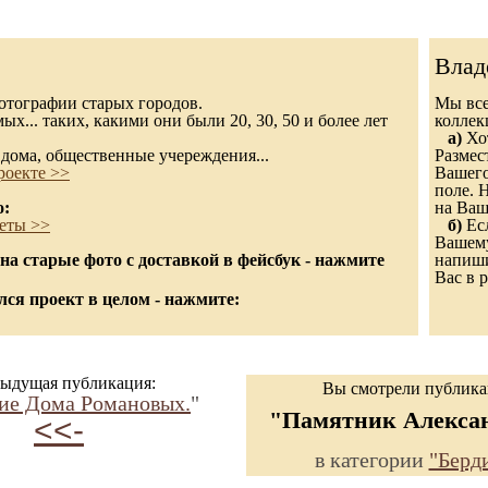
Влад
 фотографии старых городов.
Мы все
х... таких, какими они были 20, 30, 50 и более лет
колле
а)
Хот
дома, общественные учереждения...
Размес
роекте >>
Вашего
поле. 
о:
на Ваш
еты >>
б)
Есл
Вашему
а старые фото с доставкой в фейсбук - нажмите
напиши
Вас в р
ся проект в целом - нажмите:
ыдущая публикация:
Вы смотрели публик
тие Дома Романовых.
"
"Памятник Алексан
<<-
в категории
"Берд