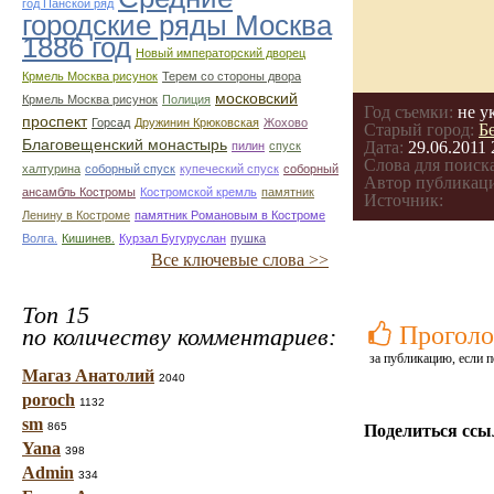
год Панской ряд
городские ряды Москва
1886 год
Новый императорский дворец
Крмель Москва рисунок
Терем со стороны двора
московский
Крмель Москва рисунок
Полиция
Год съемки:
не у
проспект
Горсад
Дружинин Крюковская
Жохово
Старый город:
Б
Благовещенский монастырь
Дата:
29.06.2011 
пилин
спуск
Слова для поиска
халтурина
соборный спуск
купеческий спуск
соборный
Автор публикац
ансамбль Костромы
Костромской кремль
памятник
Источник:
Ленину в Костроме
памятник Романовым в Костроме
Волга.
Кишинев.
Курзал Бугуруслан
пушка
Все ключевые слова >>
Топ 15
Проголо
по количеству комментариев:
за публикацию, если п
Магаз Анатолий
2040
poroch
1132
sm
865
Поделиться ссы
Yana
398
Admin
334