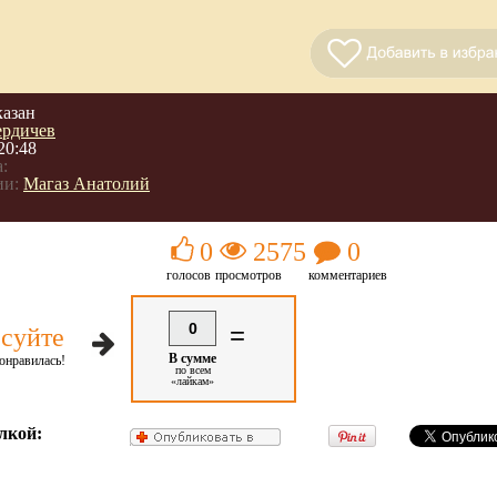
казан
ердичев
20:48
:
ии:
Магаз Анатолий
0
2575
0
голосов
просмотров
комментариев
0
=
суйте
В сумме
онравилась!
по всем
«лайкам»
лкой: