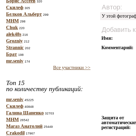
Борис Ассеев
320
Автор:
Скилеф
305
Белков Альберт
299
У этой фотогра
МНМ
298
Chuk
Добавить 
220
alek48s
216
Имя:
Grozniy
212
Strannic
Комментарий:
202
Брат
198
mr.seniv
174
Все участники >>
Топ 15
по количеству публикаций:
mr.seniv
45225
Скилеф
40848
Галина Шаненко
32703
Защита от
МНМ
26542
автоматически
Магаз Анатолий
регистраций:
25449
Crakodil
17967