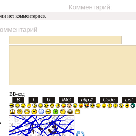
Комментарий:
фии нет комментариев.
комментарий
BB-код
х