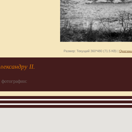
Размер: Текущий 360*480 (71.5 KB) |
Оригина
ександру II.
 фотографии: