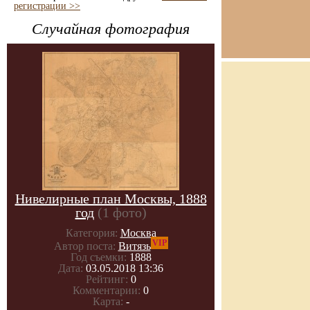
регистрации >>
Случайная фотография
Нивелирные план Москвы, 1888
год
(1 фото)
Категория:
Москва
VIP
Автор поста:
Витязь
Год съемки:
1888
Дата:
03.05.2018 13:36
Рейтинг:
0
Комментарии:
0
Карта:
-