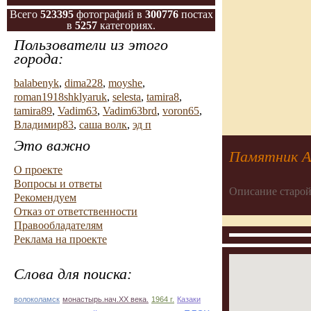
Всего
523395
фотографий в
300776
постах
в
5257
категориях.
Пользователи из этого
города:
balabenyk
,
dima228
,
moyshe
,
roman1918shklyaruk
,
selesta
,
tamira8
,
tamira89
,
Vadim63
,
Vadim63brd
,
voron65
,
Владимир83
,
саша волк
,
эд п
Это важно
Памятник Ал
О проекте
Вопросы и ответы
Описание старой
Рекомендуем
Отказ от ответственности
Правообладателям
Реклама на проекте
Слова для поиска:
волоколамск
монастырь.нач.ХХ века.
1964 г.
Казаки