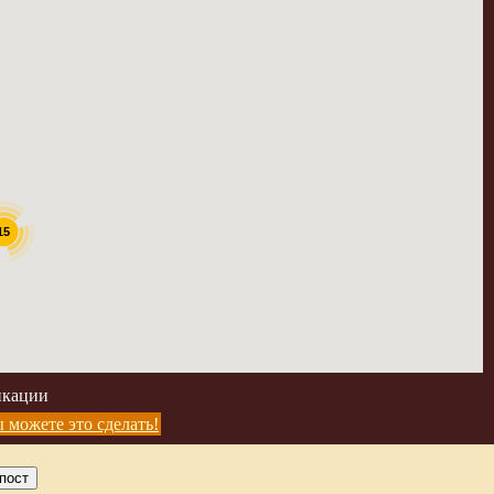
15
икации
 можете это сделать!
пост