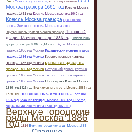
план
Ржев
Малюков Детский сад
железнодорожники
Москва гравюра 1661 год
Кремль Москва
гравюра 1661 год
Кремль Москва гравюра 1662 год
Кремль Москва гравюра
Сретенские
ворота Земляного города Москва гравюра
Потешный
Внутренность Кремля Москва гравюра
дворец Москва гравюра 1886 год
Головинский
дворец гравюра 1886 год Москва
Вид из Москворечья
гравюра 1886 год Москва
Кадашевский монетный двор
гравюра 1886 год Москва
Красное крыльцо картина
гравюра 1886 год Москва
Красная площадь картина
гравюра 1886 год Москва
Петровский дворец картина
гравюра 1886 год Москва
Тверская застава картина
гравюра 1886 год Москва
Москва-река Кремль Москва
1886 год 1823 год
Вид каменного моста Москва 1886 год
1825 год
Пресненские пруда и мост Москва 1886 год
1825 год
Красная площадь Москва 1886 год 1872 год
Биржа на Ильине Москва 1886 год 1872 год
Верхние городские
ряды Москва 1886
год
1816
Верхние городские ряды Москва 1886
Средние