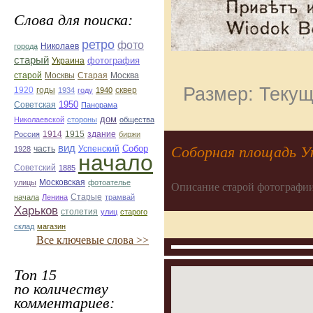
Слова для поиска:
ретро
фото
Николаев
города
старый
фотография
Украина
Старая
Москва
старой
Москвы
Размер: Текущ
1920
годы
сквер
1934
году
1940
1950
Советская
Панорама
дом
Николаевской
стороны
общества
1914
1915
здание
Россия
биржи
вид
Собор
Соборная площадь Ук
Успенский
1928
часть
начало
Советский
1885
улицы
Московская
фотоателье
Описание старой фотографии
Старые
начала
Ленина
трамвай
Харьков
столетия
улиц
старого
склад
магазин
Все ключевые слова >>
Топ 15
по количеству
комментариев: