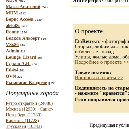
AD70
Это не ретро!
Сообщить о с
7819
Магаз Анатолий
7529
МНМ
4912
Борис Ассеев
3339
alek48s
1488
О проекте
Ronny
1390
Белков Альберт
515
Eto
Retro
.ru - фотограф
VSx86
446
Старых, любимых... так
Admin
и более лет назад.
411
Улицы, жилые дома, об
Lounge_Lizard
364
Подробнее о проекте >>
Гудков А.И.
274
Ed4x4
261
Также полезно:
OVN
Вопросы и ответы >>
237
Рыковкин Владимир
225
Подпишитесь на старые
Популярные города
- нажмите "нравится"
Если понравился проек
Ретро открытки (24086)
Москва (12939)
Санкт-
Петербург (11780)
Картины (11728)
Предыдущая публи
Трускавец (10343)