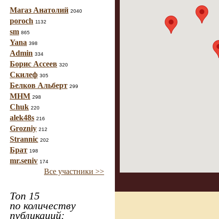
Магаз Анатолий
2040
poroch
1132
sm
865
Yana
398
Admin
334
Борис Ассеев
320
Скилеф
305
Белков Альберт
299
МНМ
298
Chuk
220
alek48s
216
Grozniy
212
Strannic
202
Брат
198
mr.seniv
174
Все участники >>
Топ 15
по количеству
публикаций: