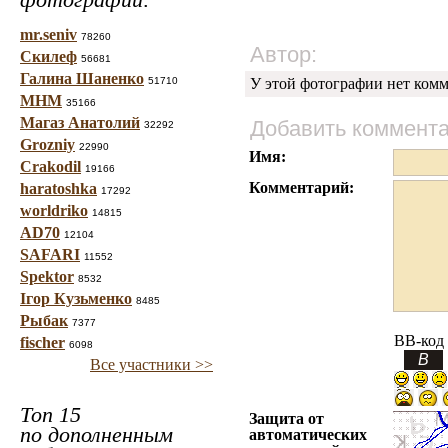
mr.seniv
78260
Автор:
Скилеф
56681
Галина Шаненко
51710
У этой фотографии нет комм
МНМ
35166
Магаз Анатолий
Добавить коммент
32292
Grozniy
22990
Имя:
Crakodil
19166
Комментарий:
haratoshka
17292
worldriko
14815
AD70
12104
SAFARI
11552
Spektor
8532
Ігор Кузьменко
8485
Рыбак
7377
BB-код
fischer
6098
Все участники >>
Топ 15
Защита от
по дополненным
автоматических