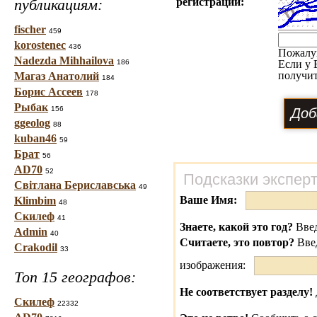
публикациям:
регистраций:
fischer
459
korostenec
436
Пожалу
Nadezda Mihhailova
186
Если у 
получит
Магаз Анатолий
184
Борис Ассеев
178
Рыбак
156
ggeolog
88
kuban46
59
Брат
56
AD70
52
Подсказки экспер
Світлана Бериславська
49
Ваше Имя:
Klimbim
48
Скилеф
41
Знаете, какой это год?
Введ
Admin
40
Считаете, это повтор?
Вве
Crakodil
33
изображения:
Топ 15 географов:
Не соответствует разделу!
Скилеф
22332