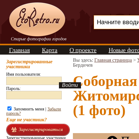
Старые фотографии городов
Главная
Карта
О проекте
Новые фот
Вы здесь:
Главная страница
>
Зарегистрированные
Бердичев
участники
Имя пользователя:
Соборная
Пароль:
Житомирс
(1 фото)
Запомнить меня |
Забыли
пароль?
Еще не участник?
Зарегистрированные участники