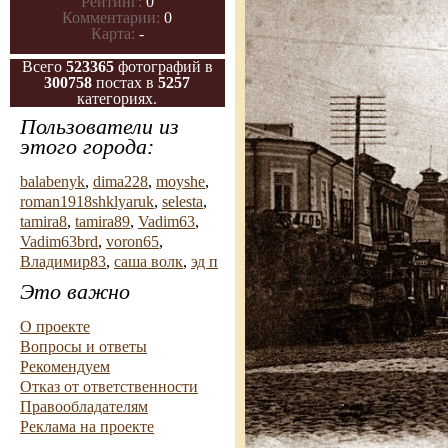
Рейтинг:
0
Комментарии:
0
Карта:
-
Всего
523365
фотографий в
300758
постах в
5257
категориях.
Пользователи из
этого города:
balabenyk
,
dima228
,
moyshe
,
roman1918shklyaruk
,
selesta
,
tamira8
,
tamira89
,
Vadim63
,
Vadim63brd
,
voron65
,
Владимир83
,
саша волк
,
эд п
Это важно
О проекте
Вопросы и ответы
Рекомендуем
Отказ от ответственности
Правообладателям
Реклама на проекте