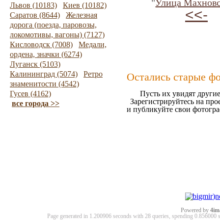
"
Улица Махновс
Львов (10183)
Киев (10182)
<<-
Саратов (8644)
Железная
дорога (поезда, паровозы,
локомотивы, вагоны) (7127)
Кисловодск (7008)
Медали,
ордена, значки (6274)
Луганск (5103)
Калининград (5074)
Ретро
Остались старые ф
знаменитости (4542)
Гусев (4162)
Пусть их увидят другие
Зарегистрируйтесь на про
все города >>
и публикуйте свои фотогр
Powered by
4im
Page generated in 1.200906 seconds with 28 queries, spending 0.85600