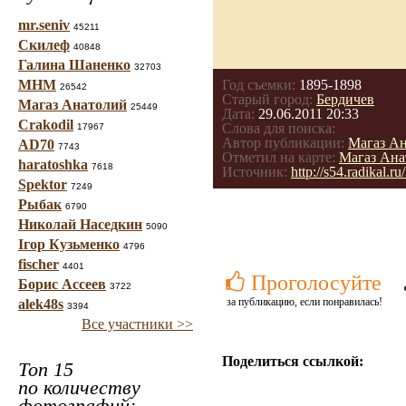
mr.seniv
45211
Скилеф
40848
Галина Шаненко
32703
МНМ
Год съемки:
1895-1898
26542
Старый город:
Бердичев
Магаз Анатолий
25449
Дата:
29.06.2011 20:33
Crakodil
Слова для поиска:
17967
Автор публикации:
Магаз А
AD70
7743
Отметил на карте:
Магаз Ана
haratoshka
7618
Источник:
http://s54.radikal.
Spektor
7249
Рыбак
6790
Николай Наседкин
5090
Ігор Кузьменко
4796
fischer
4401
Проголосуйте
Борис Ассеев
3722
за публикацию, если понравилась!
alek48s
3394
Все участники >>
Поделиться ссылкой:
Топ 15
по количеству
фотографий: