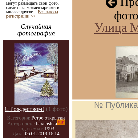
Пре
могут размещать свои фото,
следить за комментариями и
фото
многое другое...
Все плюсы
регистрации >>
Улица М
Случайная
фотография
№ Публика
С Рождеством!
(1 фото)
Категория:
Ретро открытки
VIP
Автор поста:
haratoshka
Год съемки:
1993
Дата:
06.01.2019 16:14