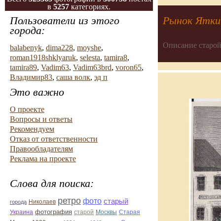
в
5257
категориях.
Пользователи из этого
Рынок Ятки
города:
Описание старой
balabenyk
,
dima228
,
moyshe
,
roman1918shklyaruk
,
selesta
,
tamira8
,
tamira89
,
Vadim63
,
Vadim63brd
,
voron65
,
Владимир83
,
саша волк
,
эд п
Это важно
О проекте
Вопросы и ответы
Рекомендуем
Отказ от ответственности
Правообладателям
Реклама на проекте
Слова для поиска:
ретро
фото
старый
Николаев
города
фотография
Украина
Старая
старой
Москвы