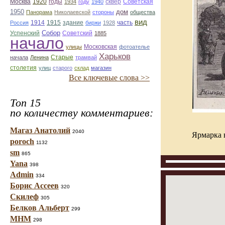
Москва
1920
годы
сквер
1934
году
1940
Советская
1950
дом
Панорама
Николаевской
стороны
общества
вид
1914
1915
здание
Россия
биржи
1928
часть
Собор
Успенский
Советский
1885
начало
улицы
Московская
фотоателье
Харьков
Старые
начала
Ленина
трамвай
столетия
улиц
старого
склад
магазин
Все ключевые слова >>
Топ 15
по количеству комментариев:
Магаз Анатолий
2040
Ярмарка 
poroch
1132
sm
865
Yana
398
Admin
334
Борис Ассеев
320
Скилеф
305
Белков Альберт
299
МНМ
298