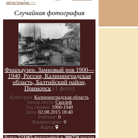
регистрации >>
Случайная фотография
Фишхаузен. Замковый ров 1900—
1940, Россия, Калининградская
область, Балтийский район,
Приморск
(1 фото)
Категория:
Калининградская область
Автор поста:
Скилеф
Год съемки:
1900-1940
Дата:
02.08.2015 18:40
Рейтинг:
0
Комментарии:
0
Карта:
Всего
523365
фотографий в
300758
постах