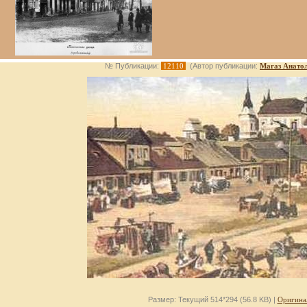
№ Публикации:
12110
(Автор публикации:
Магаз Анато
Размер: Текущий 514*294 (56.8 KB) |
Оригина