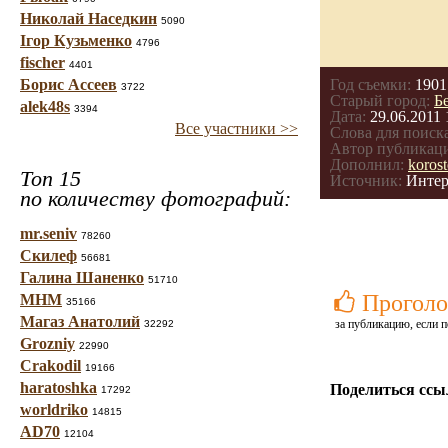
Николай Наседкин
5090
Ігор Кузьменко
4796
fischer
4401
Борис Ассеев
Год съемки:
1901
3722
Старый город:
Б
alek48s
3394
Дата:
29.06.2011 
Все участники >>
Слова для поиска
Автор публикац
Дополнил:
koros
Топ 15
Источник:
Интер
по количеству фотографий:
mr.seniv
78260
Скилеф
56681
Галина Шаненко
51710
Проголо
МНМ
35166
Магаз Анатолий
за публикацию, если п
32292
Grozniy
22990
Crakodil
19166
haratoshka
Поделиться ссы
17292
worldriko
14815
AD70
12104