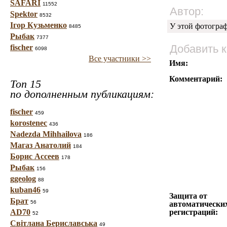
SAFARI
11552
Автор:
Spektor
8532
Ігор Кузьменко
У этой фотогра
8485
Рыбак
7377
Добавить 
fischer
6098
Все участники >>
Имя:
Комментарий:
Топ 15
по дополненным публикациям:
fischer
459
korostenec
436
Nadezda Mihhailova
186
Магаз Анатолий
184
Борис Ассеев
178
Рыбак
156
ggeolog
88
kuban46
59
Защита от
Брат
56
автоматически
AD70
регистраций:
52
Світлана Бериславська
49