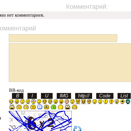
Комментарий:
фии нет комментариев.
комментарий
BB-код
х