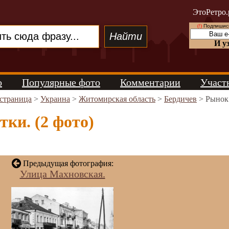
ЭтоРетро.
(!)
Подпишись
И у
о
Популярные фото
Комментарии
Участ
 страница
>
Украина
>
Житомирская область
>
Бердичев
> Рынок
ки. (2 фото)
Предыдущая фотография:
Улица Махновская.