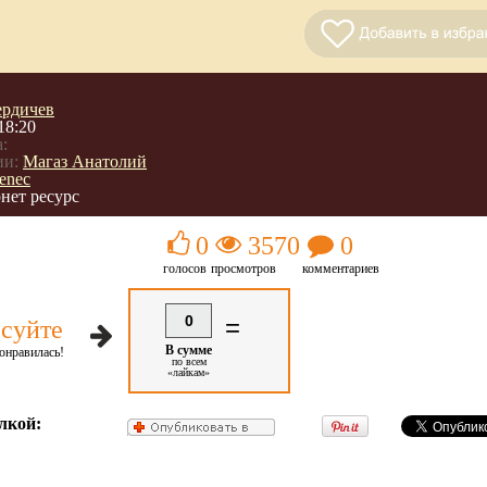
ердичев
18:20
:
ии:
Магаз Анатолий
tenec
нет ресурс
0
3570
0
голосов
просмотров
комментариев
0
=
суйте
В сумме
онравилась!
по всем
«лайкам»
лкой: