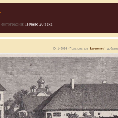
.
 фотографии:
Начало 20 века.
ID: 146094 (Пользователь
korostenec
), добавл