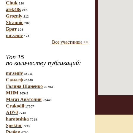
Chuk
220
alek48s
216
Grozniy
212
Strannic
202
Брат
198
mr.seniv
174
Все участники >>
Топ 15
по количеству публикаций:
mr.seniv
45211
Скилеф
40848
Галина Шаненко
32703
МНМ
26542
Магаз Анатолий
25449
Crakodil
17967
AD70
7743
haratoshka
7618
Spektor
7249
Рыбак
6790