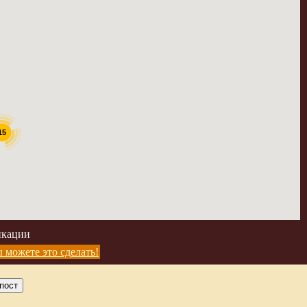
15
икации
 можете это сделать!
пост