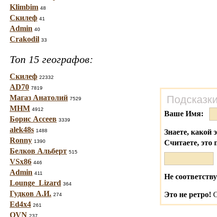
Klimbim
48
Скилеф
41
Admin
40
Crakodil
33
Топ 15 географов:
Скилеф
22332
AD70
7819
Магаз Анатолий
Подсказки
7529
МНМ
4912
Ваше Имя:
Борис Ассеев
3339
alek48s
1488
Знаете, какой 
Ronny
1390
Считаете, это 
Белков Альберт
515
VSx86
446
Admin
411
Не соответству
Lounge_Lizard
364
Гудков А.И.
Это не ретро!
С
274
Ed4x4
261
OVN
237