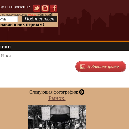
ру на проектах:
 на нашу рассылку
новых
публикаций!
знавай о них первым!
ники
 Ятки.
Следующая фотография:
Рынок.