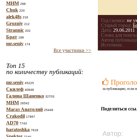
МНМ
298
Chuk
220
alek48s
216
Год съемки:
не у
Grozniy
212
Старый город:
Б
Strannic
Дата:
29.06.2011 
202
Слова для поиска
Брат
198
Автор публикац
mr.seniv
Источник:
174
Все участники >>
Топ 15
по количеству публикаций:
Проголо
mr.seniv
45225
Скилеф
за публикацию, если п
40848
Галина Шаненко
32703
МНМ
26542
Поделиться ссы
Магаз Анатолий
25449
Crakodil
17967
AD70
7743
haratoshka
7618
Автор:
Spektor
7249