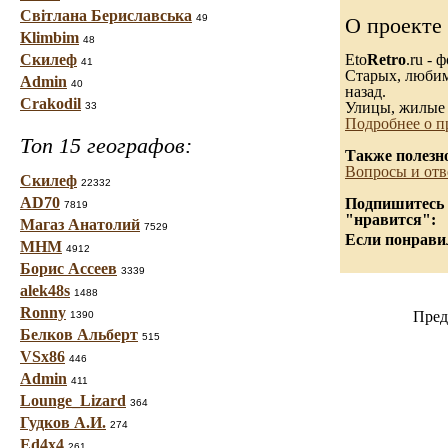
Світлана Бериславська
49
О проекте
Klimbim
48
Скилеф
Eto
Retro
.ru -
41
Старых, любимы
Admin
40
назад.
Crakodil
Улицы, жилые 
33
Подробнее о п
Топ 15 географов:
Также полезн
Вопросы и отв
Скилеф
22332
AD70
Подпишитесь н
7819
"нравится":
Магаз Анатолий
7529
Если понравил
МНМ
4912
Борис Ассеев
3339
alek48s
1488
Ronny
Пред
1390
Белков Альберт
515
VSx86
446
Admin
411
Lounge_Lizard
364
Гудков А.И.
274
Ed4x4
261