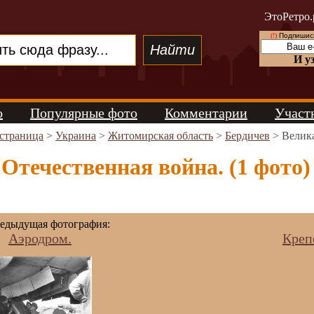
ЭтоРетро.
(!)
Подпишись
И у
о
Популярные фото
Комментарии
Участ
 страница
>
Украина
>
Житомирская область
>
Бердичев
> Велика
Отечественная война. (1 фото)
едыдущая фотография:
Аэродром.
Креп