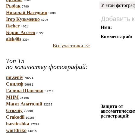
У этой фотогра
Рыбак
6790
Николай Наседкин
5090
Добавить 
Ігор Кузьменко
4796
fischer
4401
Имя:
Борис Ассеев
3722
Комментарий:
alek48s
3394
Все участники >>
Топ 15
по количеству фотографий:
mr.seniv
78274
Скилеф
56681
Галина Шаненко
51714
МНМ
35166
Магаз Анатолий
32292
Защита от
Grozniy
автоматически
22990
регистраций:
Crakodil
19166
haratoshka
17292
worldriko
14815