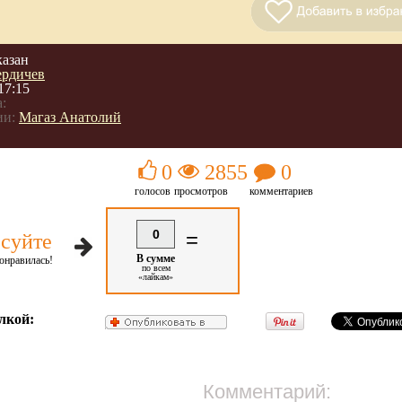
казан
ердичев
17:15
:
ии:
Магаз Анатолий
0
2855
0
голосов
просмотров
комментариев
0
=
суйте
В сумме
онравилась!
по всем
«лайкам»
лкой:
Комментарий: