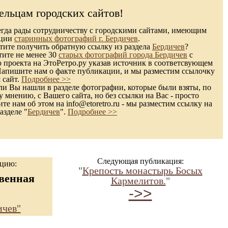
ельцам городских сайтов!
гда рады сотрудничеству с городскими сайтами, имеющим
кции
старинных фотографий г. Бердичев
.
ите получить обратную ссылку из раздела
Бердичев
?
тите не менее 30
старых фотографий города Бердичев
с
 проекта на ЭтоРетро.ру указав источник в соответсвующем
Напишите нам о факте публикации, и мы разместим ссылочку
 сайт.
Подробнее >>
и Вы нашли в разделе фотографии, которые были взяты, по
 мнению, с Вашего сайта, но без ссылки на Вас - просто
те нам об этом на info@etoretro.ru - мы разместим ссылку на
азделе "
Бердичев
".
Подробнее >>
Следующая публикация:
ацию:
"
Крепость монастырь Босых
венная
Кармелитов.
"
->>
ичев"