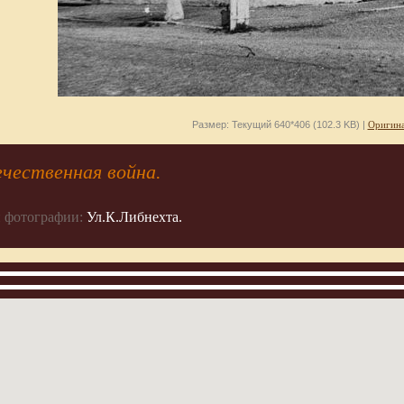
Размер: Текущий 640*406 (102.3 KB) |
Оригина
чественная война.
 фотографии:
Ул.К.Либнехта.