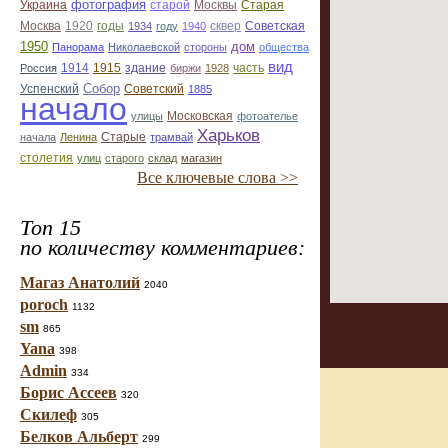
фотография
Украина
Старая
старой
Москвы
Москва
1920
годы
сквер
1934
году
1940
Советская
1950
дом
Панорама
Николаевской
стороны
общества
вид
1914
1915
здание
Россия
биржи
1928
часть
Собор
Успенский
Советский
1885
начало
улицы
Московская
фотоателье
Харьков
Старые
начала
Ленина
трамвай
столетия
улиц
старого
склад
магазин
Все ключевые слова >>
Топ 15
по количеству комментариев:
Магаз Анатолий
2040
poroch
1132
sm
865
Yana
398
Admin
334
Борис Ассеев
320
Скилеф
305
Белков Альберт
299