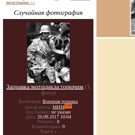
регистрации >>
Случайная фотография
Заправка мотоцикла горючим
(1
фото)
Категория:
Военная техника
VIP
Автор поста:
МНМ
Год съемки:
не указан
Дата:
20.09.2017 10:04
Рейтинг:
0
Комментарии:
0
Карта:
-