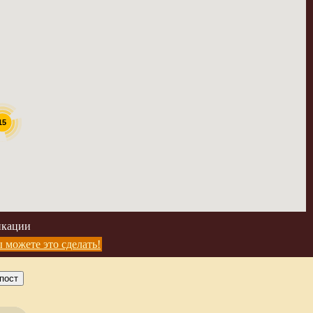
15
икации
 можете это сделать!
пост