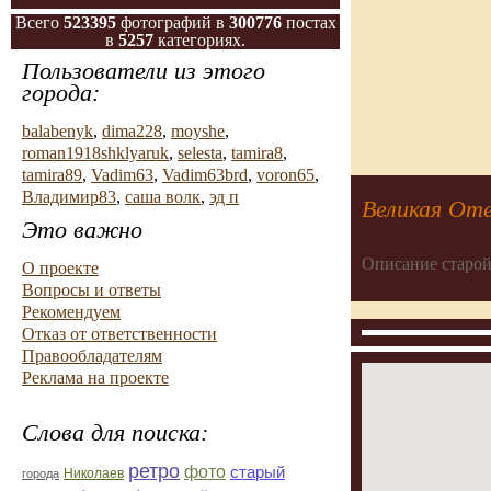
Всего
523395
фотографий в
300776
постах
в
5257
категориях.
Пользователи из этого
города:
balabenyk
,
dima228
,
moyshe
,
roman1918shklyaruk
,
selesta
,
tamira8
,
tamira89
,
Vadim63
,
Vadim63brd
,
voron65
,
Владимир83
,
саша волк
,
эд п
Великая Оте
Это важно
Описание старой
О проекте
Вопросы и ответы
Рекомендуем
Отказ от ответственности
Правообладателям
Реклама на проекте
Слова для поиска:
ретро
фото
старый
Николаев
города