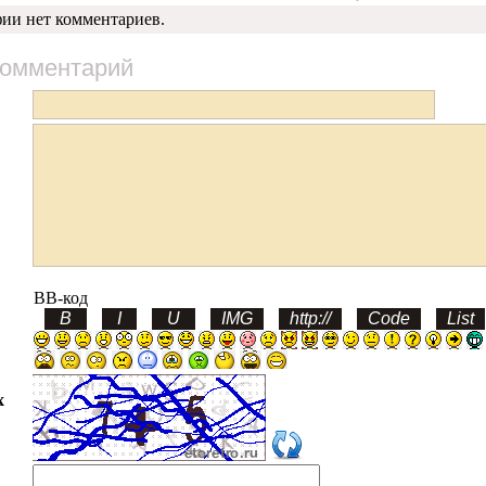
фии нет комментариев.
комментарий
BB-код
х