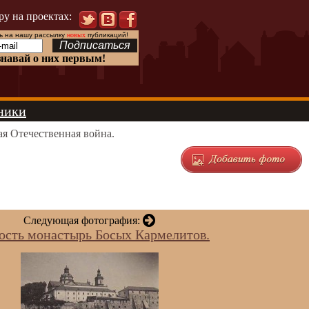
ру на проектах:
 на нашу рассылку
новых
публикаций!
знавай о них первым!
ники
я Отечественная война.
Следующая фотография:
ость монастырь Босых Кармелитов.