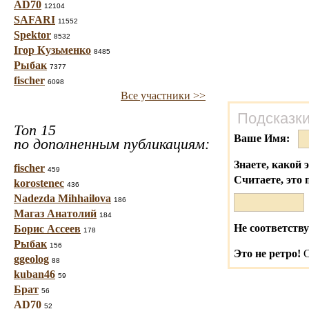
AD70
12104
SAFARI
11552
Spektor
8532
Ігор Кузьменко
8485
Рыбак
7377
fischer
6098
Все участники >>
Подсказки
Топ 15
Ваше Имя:
по дополненным публикациям:
Знаете, какой 
fischer
459
Считаете, это 
korostenec
436
Nadezda Mihhailova
186
Магаз Анатолий
184
Не соответству
Борис Ассеев
178
Рыбак
156
Это не ретро!
С
ggeolog
88
kuban46
59
Брат
56
AD70
52