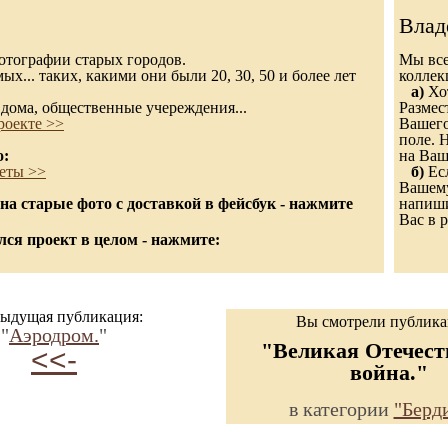
Влад
 фотографии старых городов.
Мы все
х... таких, какими они были 20, 30, 50 и более лет
колле
а)
Хот
дома, общественные учереждения...
Размес
роекте >>
Вашего
поле. 
о:
на Ваш
еты >>
б)
Есл
Вашему
а старые фото с доставкой в фейсбук - нажмите
напиши
Вас в р
ся проект в целом - нажмите:
ыдущая публикация:
Вы смотрели публик
"
Аэродром.
"
"Великая Отечест
<<-
война."
в категории
"Берд