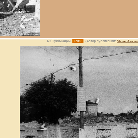
№ Публикации:
12083
(Автор публикации:
Магаз Анато