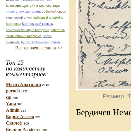
Благовещенский монастырь
пилин
спуск халтурина
соборный спуск
купеческий спуск
соборный ансамбль
Костромы
Костромской кремль
памятник Ленину в Костроме
памятник
Романовым в Костроме
Волга.
Кишинев.
Курзал Бугуруслан
пушка
Все ключевые слова >>
Топ 15
по количеству
комментариев:
Магаз Анатолий
2040
poroch
1132
Размер: Т
sm
865
Yana
398
Бердичев Неме
Admin
334
Борис Ассеев
320
Скилеф
305
Белков Альберт
299