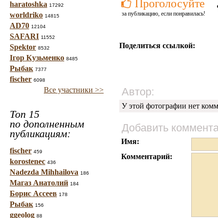
Проголосуйте
haratoshka
17292
за публикацию, если понравилась!
worldriko
14815
AD70
12104
SAFARI
11552
Поделиться ссылкой:
Spektor
8532
Ігор Кузьменко
8485
Рыбак
7377
fischer
6098
Все участники >>
Автор:
У этой фотографии нет комм
Топ 15
по дополненным
Добавить коммент
публикациям:
Имя:
fischer
459
Комментарий:
korostenec
436
Nadezda Mihhailova
186
Магаз Анатолий
184
Борис Ассеев
178
Рыбак
156
ggeolog
88