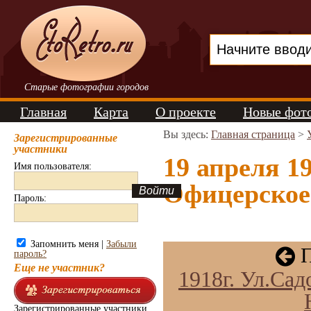
Старые фотографии городов
Главная
Карта
О проекте
Новые фот
Вы здесь:
Главная страница
>
Зарегистрированные
участники
19 апреля 1
Имя пользователя:
Офицерское 
Пароль:
Запомнить меня |
Забыли
П
пароль?
Еще не участник?
1918г. Ул.Сад
Зарегистрированные участники