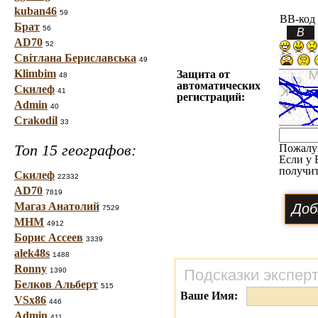
kuban46
59
BB-код
Брат
56
AD70
52
Світлана Бериславська
49
Klimbim
Защита от
48
автоматических
Скилеф
41
регистраций:
Admin
40
Crakodil
33
Топ 15 географов:
Пожалу
Если у 
получит
Скилеф
22332
AD70
7819
Магаз Анатолий
7529
МНМ
4912
Борис Ассеев
3339
alek48s
1488
Ronny
1390
Подсказки экспер
Белков Альберт
515
Ваше Имя:
VSx86
446
Admin
411