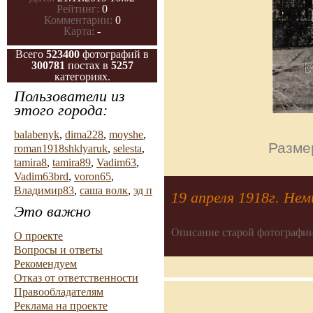
Рейтинг:
0
Комментарии:
0
Карта:
-
Всего
523400
фотографий в
300781
постах в
5257
категориях.
Пользователи из
этого города:
balabenyk
,
dima228
,
moyshe
,
Размер
roman1918shklyaruk
,
selesta
,
tamira8
,
tamira89
,
Vadim63
,
Vadim63brd
,
voron65
,
Владимир83
,
саша волк
,
эд п
19 апреля 1918г. Нем
Это важно
Описание старой фотографии
О проекте
Вопросы и ответы
Рекомендуем
Отказ от ответственности
Правообладателям
Реклама на проекте