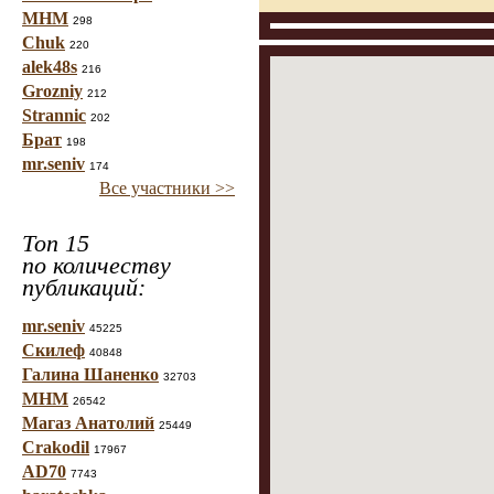
МНМ
298
Chuk
220
alek48s
216
Grozniy
212
Strannic
202
Брат
198
mr.seniv
174
Все участники >>
Топ 15
по количеству
публикаций:
mr.seniv
45225
Скилеф
40848
Галина Шаненко
32703
МНМ
26542
Магаз Анатолий
25449
Crakodil
17967
AD70
7743