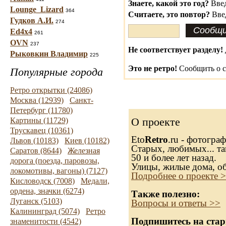
Знаете, какой это год?
Введ
Lounge_Lizard
364
Считаете, это повтор?
Вве
Гудков А.И.
274
Ed4x4
261
OVN
237
Не соответствует разделу!
Рыковкин Владимир
225
Это не ретро!
Сообщить о с
Популярные города
Ретро открытки (24086)
Москва (12939)
Санкт-
Петербург (11780)
О проекте
Картины (11729)
Трускавец (10361)
Eto
Retro
.ru - фотогра
Львов (10183)
Киев (10182)
Старых, любимых... та
Саратов (8644)
Железная
50 и более лет назад.
дорога (поезда, паровозы,
Улицы, жилые дома, о
локомотивы, вагоны) (7127)
Подробнее о проекте 
Кисловодск (7008)
Медали,
ордена, значки (6274)
Также полезно:
Луганск (5103)
Вопросы и ответы >>
Калининград (5074)
Ретро
Подпишитесь на стар
знаменитости (4542)