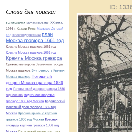
ID: 13
Слова для поиска:
волоколамск
монастырь.нач.ХХ века.
1964 г.
Казаки
Ржев
Малюков Детский
план
сад
железнодорожники
Москва гравюра 1661 год
Кремль Москва гравюра 1661 год
Кремль Москва гравюра 1662 год
Кремль Москва гравюра
Сретенские ворота Земляного города
Москва гравюра
Внутренность Кремля
Потешный
Москва гравюра
дворец Москва гравюра 1886
год
Головинский дворец гравюра 1886
год Москва
Вид из Москворечья
гравюра 1886 год Москва
Кадашевский
монетный двор гравюра 1886 год
Москва
Красное крыльцо картина
гравюра 1886 год Москва
Красная
площадь картина гравюра 1886 год
Москва
Петровский дворец картина