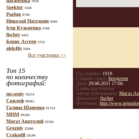
haratoshka
7618
Spektor
7249
Рыбак
6790
Николай Наседкин
5090
Ігор Кузьменко
4796
fischer
4401
Борис Ассеев
3722
alek48s
3394
Все участники >>
Топ 15
Год съемки:
1918
по количеству
Старый город:
Бердичев
фотографий:
Дата:
29.06.2011 17:06
Слова для поиска:
Автор публикации:
Магаз А
mr.seniv
78274
Дополнил:
fischer
Скилеф
56681
Источник:
http://www.genealo
Галина Шаненко
51714
МНМ
35166
Магаз Анатолий
32292
Grozniy
22990
Crakodil
19166