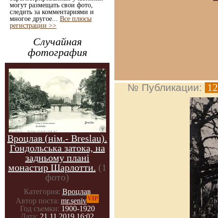
могут размещать свои фото,
следить за комментариями и
многое другое...
Все плюсы
регистрации >>
Случайная
фотография
№ Публикации:
12
Вроцлав (нім.- Breslau).
Гондольська затока, на
задньому плані
монастир Шарлотти.
(1
фото)
Категория:
Вроцлав
VIP
Автор поста:
mr.seniv
Год съемки:
1900-1920
Дата:
21.11.2019 16:02