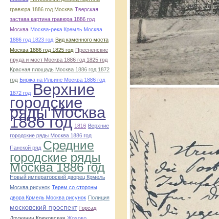
гравюра 1886 год Москва
Тверская
застава картина гравюра 1886 год
Москва
Москва-река Кремль Москва
1886 год 1823 год
Вид каменного моста
Москва 1886 год 1825 год
Пресненские
пруда и мост Москва 1886 год 1825 год
Красная площадь Москва 1886 год 1872
год
Биржа на Ильине Москва 1886 год
Верхние
1872 год
городские
ряды Москва
1886 год
1816
Верхние
городские ряды Москва 1886 год
Средние
Панской ряд
городские ряды
Москва 1886 год
Новый императорский дворец Крмель
Москва рисунок
Терем со стороны
двора Крмель Москва рисунок
Полиция
московский проспект
Горсад
Дружинин Крюковская
Жохово