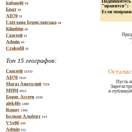
Подпишитесь н
kuban46
59
"нравится":
Брат
56
Если понравил
AD70
52
Світлана Бериславська
49
Klimbim
48
Пред
Скилеф
41
"
Admin
40
Crakodil
33
Топ 15 географов:
Осталис
Скилеф
22332
AD70
7819
Пусть и
Магаз Анатолий
7529
Зарегистр
МНМ
и публикуй
4912
Борис Ассеев
3339
alek48s
1488
Ronny
1390
Белков Альберт
515
VSx86
446
Admin
411