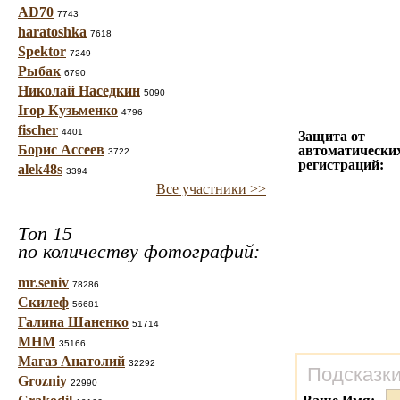
AD70
7743
haratoshka
7618
Spektor
7249
Рыбак
6790
Николай Наседкин
5090
Ігор Кузьменко
4796
fischer
4401
Защита от
Борис Ассеев
автоматически
3722
регистраций:
alek48s
3394
Все участники >>
Топ 15
по количеству фотографий:
mr.seniv
78286
Скилеф
56681
Галина Шаненко
51714
МНМ
35166
Магаз Анатолий
32292
Подсказки
Grozniy
22990