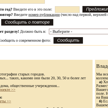
это год?
Введите его в это поле:
повтор?
Введите
номер публикации
(число над первой, верхней 
ет разделу!
Должно быть в:
ообщить о современном фото:
Влад
 фотографии старых городов.
Мы все
х... таких, какими они были 20, 30, 50 и более лет
колле
а)
Хот
дома, общественные учереждения...
Размес
роекте >>
Вашего
поле. 
о:
на Ваш
еты >>
б)
Есл
Вашему