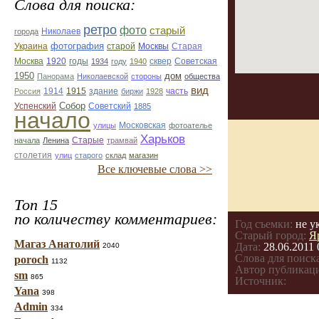
Слова для поиска:
ретро
фото
старый
Николаев
города
фотография
Украина
Старая
старой
Москвы
Москва
1920
годы
сквер
1934
году
1940
Советская
1950
дом
Панорама
Николаевской
стороны
общества
вид
1914
1915
здание
Россия
биржи
1928
часть
Собор
Успенский
Советский
1885
начало
улицы
Московская
фотоателье
Харьков
Старые
начала
Ленина
трамвай
столетия
улиц
старого
склад
магазин
Все ключевые слова >>
Топ 15
по количеству комментариев:
Год съемки:
не у
Старый город:
Я
Магаз Анатолий
Дата:
28.06.2011 
2040
Слова для поиска
poroch
1132
Автор публикац
sm
865
Источник:
Yana
398
Admin
334