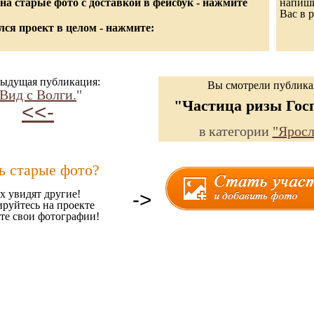
а старые фото с доставкой в фейсбук - нажмите
напиши
Вас в р
ся проект в целом - нажмите:
ыдущая публикация:
Вы смотрели публик
Вид с Волги.
"
"Частица ризы Гос
<<-
в категории
"Яросл
ь старые фото?
х увидят другие!
->
ируйтесь на проекте
те свои фотографии!