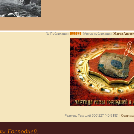
№ Публикации:
11912
(Автор публикации:
Магаз Анато
Размер: Текущий 300*227 (40.5 KB) |
Оригина
зы Господней.