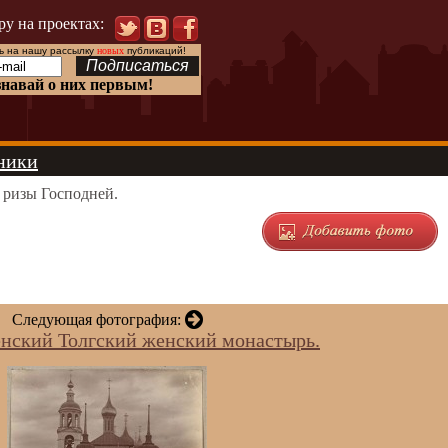
ру на проектах:
 на нашу рассылку
новых
публикаций!
знавай о них первым!
ники
 ризы Господней.
Следующая фотография:
енский Толгский женский монастырь.