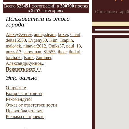
Всего
523451
фотографий в
300790
постах
в
5257
категориях.
Описание старой
Пользователи из этого
города:
AlexeyZverev
,
andry.steam
,
boxer
,
Chart
,
delta15550
,
Evgeny50
,
Kim_Tsaplin
,
male4ek
,
ninayar2012
,
Oniks37
,
paul_13
,
puzzo13
,
snowman
,
SP555
,
thcer
,
tindari
,
torcha76
,
tsouk
,
Zummer
,
АлександрКуннов
...
Показать всех >>
Это важно
О проекте
Вопросы и ответы
Рекомендуем
Отказ от ответственности
Правообладателям
Реклама на проекте