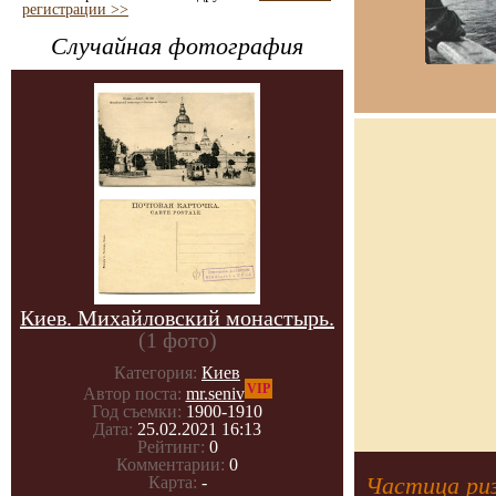
регистрации >>
Случайная фотография
Киев. Михайловский монастырь.
(1 фото)
Категория:
Киев
VIP
Автор поста:
mr.seniv
Год съемки:
1900-1910
Дата:
25.02.2021 16:13
Рейтинг:
0
Комментарии:
0
Частица ри
Карта:
-