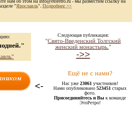
те нам об этом на info@etoretro.ru - мы разместим ссылку на
азделе "
Ярославль
".
Подробнее >>
Следующая публикация:
ацию:
"
Свято-Введенский Толгский
подней."
женский монастырь.
"
->>
авль"
Ещё не с нами?
<-
Нас уже
23061
участников!
Нами опубликовано
523451
старых
фото.
Присоединяйтесь и Вы
к команде
ЭтоРетро!