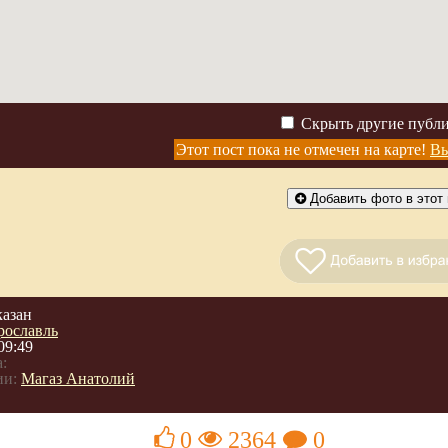
Скрыть другие публ
Этот пост пока не отмечен на карте!
Вы
Добавить фото в этот 
казан
рославль
09:49
:
ии:
Магаз Анатолий
0
2364
0