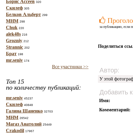
Борис Ассеев
320
Скилеф
305
Белков Альберт
299
Проголо
МНМ
298
за публикацию, если п
Chuk
220
alek48s
216
Grozniy
212
Поделиться ссы
Strannic
202
Брат
198
mr.seniv
174
Все участники >>
Автор:
У этой фотогра
Топ 15
по количеству публикаций:
Добавить 
mr.seniv
45237
Имя:
Скилеф
40848
Комментарий:
Галина Шаненко
32703
МНМ
26542
Магаз Анатолий
25449
Crakodil
17967