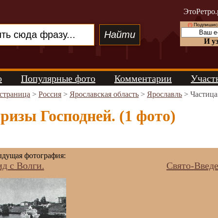
ЭтоРетро.
(!)
Подпишись
И у
о
Популярные фото
Комментарии
Участ
 страница
>
Россия
>
Ярославская область
>
Ярославль
> Частица
ризы Господней. (1 фото)
дущая фотография:
д с Волги.
Свято-Введ