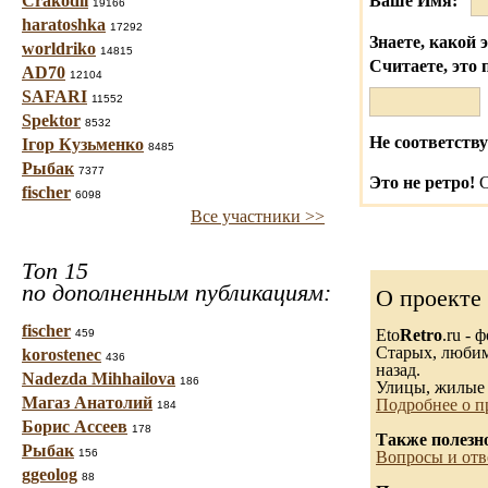
Crakodil
Ваше Имя:
19166
haratoshka
17292
Знаете, какой 
worldriko
14815
Считаете, это 
AD70
12104
SAFARI
11552
Spektor
8532
Не соответству
Ігор Кузьменко
8485
Рыбак
7377
Это не ретро!
С
fischer
6098
Все участники >>
Топ 15
по дополненным публикациям:
О проекте
fischer
Eto
Retro
.ru -
459
Старых, любимы
korostenec
436
назад.
Nadezda Mihhailova
186
Улицы, жилые 
Магаз Анатолий
Подробнее о п
184
Борис Ассеев
178
Также полезн
Рыбак
156
Вопросы и отв
ggeolog
88