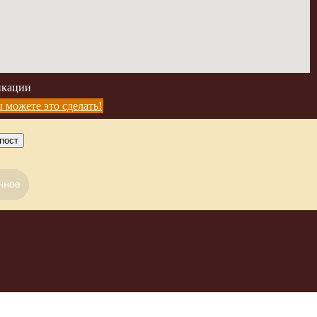
икации
 можете это сделать!
пост