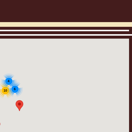
4
6
10