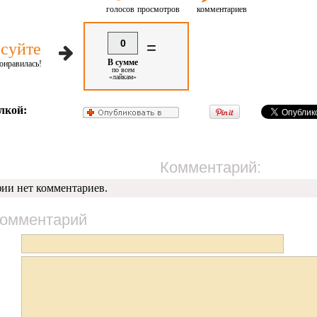
голосов
просмотров
комментариев
0
=
суйте
В сумме
онравилась!
по всем
«лайкам»
лкой:
Комментарий:
фии нет комментариев.
комментарий