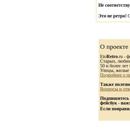
Не соответству
Это не ретро!
С
О проекте
Eto
Retro
.ru -
Старых, любимы
50 и более лет 
Улицы, жилые 
Подробнее о п
Также полезн
Вопросы и отв
Подпишитесь 
фейсбук - на
Если понравил