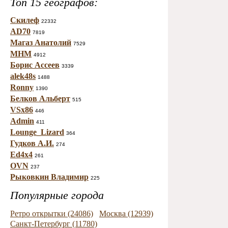
Топ 15 географов:
Скилеф
22332
AD70
7819
Магаз Анатолий
7529
МНМ
4912
Борис Ассеев
3339
alek48s
1488
Ronny
1390
Белков Альберт
515
VSx86
446
Admin
411
Lounge_Lizard
364
Гудков А.И.
274
Ed4x4
261
OVN
237
Рыковкин Владимир
225
Популярные города
Ретро открытки (24086)
Москва (12939)
Санкт-Петербург (11780)