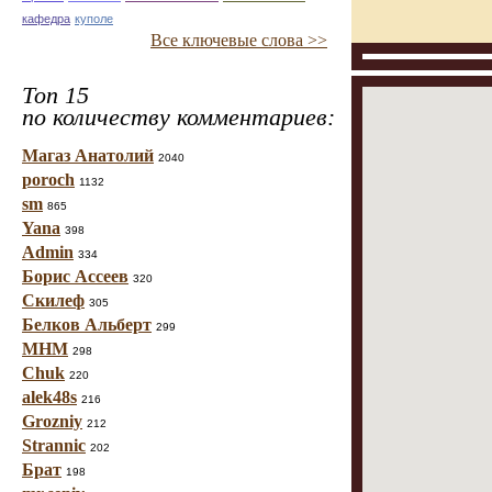
кафедра
куполе
Все ключевые слова >>
Топ 15
по количеству комментариев:
Магаз Анатолий
2040
poroch
1132
sm
865
Yana
398
Admin
334
Борис Ассеев
320
Скилеф
305
Белков Альберт
299
МНМ
298
Chuk
220
alek48s
216
Grozniy
212
Strannic
202
Брат
198