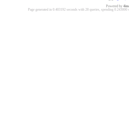
Powered by
4im
Page generated in 0.403192 seconds with 28 queries, spending 0.24300