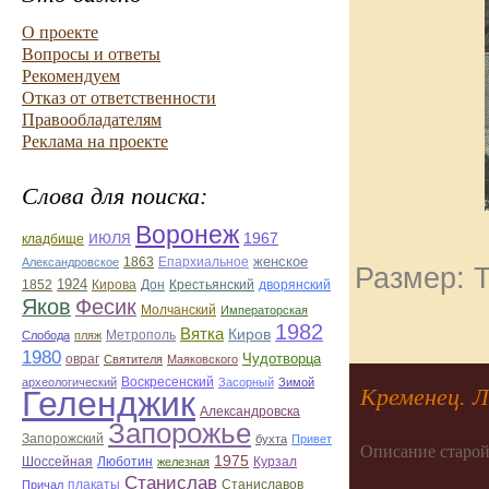
О проекте
Вопросы и ответы
Рекомендуем
Отказ от ответственности
Правообладателям
Реклама на проекте
Слова для поиска:
Воронеж
июля
1967
кладбище
Епархиальное
женское
Александровское
1863
Размер: Т
1924
Дон
дворянский
1852
Кирова
Крестьянский
Яков
Фесик
Молчанский
Императорская
1982
Вятка
Киров
Метрополь
Слобода
пляж
1980
Чудотворца
овраг
Святителя
Маяковского
Воскресенский
археологический
Засорный
Зимой
Кременец. Л
Геленджик
Александровска
Запорожье
Запорожский
бухта
Привет
Описание старой
1975
Люботин
Шоссейная
железная
Курзал
Станислав
Станиславов
Причал
плакаты