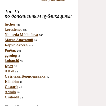
Топ 15
по дополненным публикациям:
fischer
459
korostenec
436
Nadezda Mihhailova
186
Магаз Анатолий
184
Борис Ассеев
178
Рыбак
156
ggeolog
88
kuban46
59
Брат
56
AD70
52
Світлана Бериславська
49
Klimbim
48
Скилеф
41
Admin
40
Crakodil
33