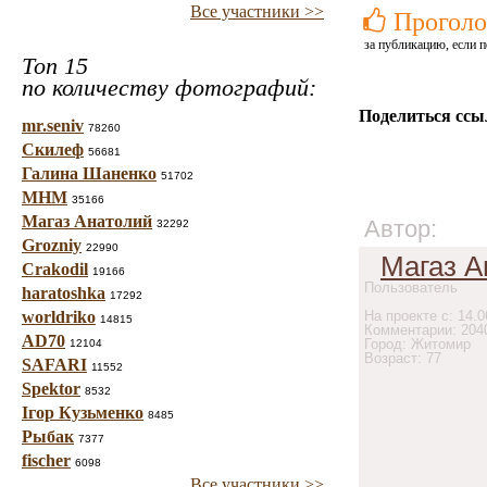
Все участники >>
Проголо
за публикацию, если п
Топ 15
по количеству фотографий:
Поделиться ссы
mr.seniv
78260
Скилеф
56681
Галина Шаненко
51702
МНМ
35166
Магаз Анатолий
Автор:
32292
Grozniy
22990
Магаз А
Crakodil
19166
Пользователь
haratoshka
17292
worldriko
На проекте с: 14.0
14815
Комментарии: 204
AD70
Город: Житомир
12104
Возраст: 77
SAFARI
11552
Spektor
8532
Ігор Кузьменко
8485
Рыбак
7377
fischer
6098
Все участники >>