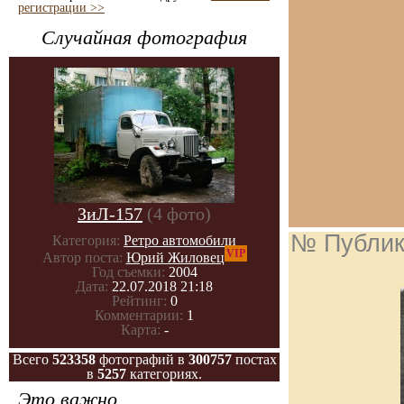
регистрации >>
Случайная фотография
ЗиЛ-157
(4 фото)
№ Публик
Категория:
Ретро автомобили
VIP
Автор поста:
Юрий Жиловец
Год съемки:
2004
Дата:
22.07.2018 21:18
Рейтинг:
0
Комментарии:
1
Карта:
-
Всего
523358
фотографий в
300757
постах
в
5257
категориях.
Это важно