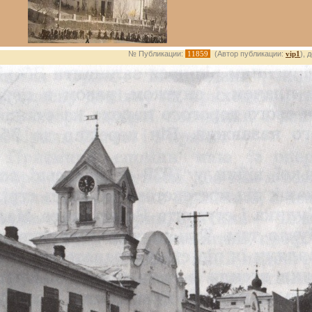
№ Публикации:
11859
(Автор публикации:
vip1
), 