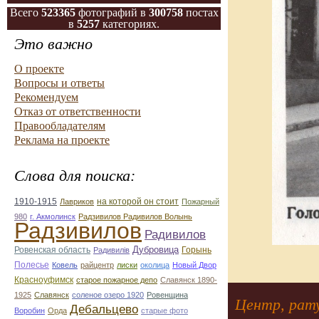
Всего
523365
фотографий в
300758
постах
в
5257
категориях.
Это важно
О проекте
Вопросы и ответы
Рекомендуем
Отказ от ответственности
Правообладателям
Реклама на проекте
Слова для поиска:
1910-1915
на которой он стоит
Лавриков
Пожарный
980
г. Акмолинск
Радзивилов Радивилов Волынь
Радзивилов
Радивилов
Дубровица
Ровенская область
Горынь
Радивилiв
Полесье
Ковель
райцентр
лиски
околица
Новый Двор
Красноуфимск
старое пожарное депо
Славянск 1890-
1925
Славянск
соленое озеро 1920
Ровенщина
Центр, рату
Дебальцево
Воробин
Орда
старые фото