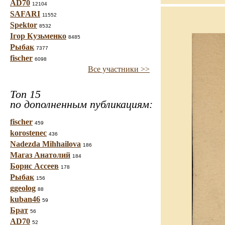
AD70
12104
SAFARI
11552
Spektor
8532
Ігор Кузьменко
8485
Рыбак
7377
fischer
6098
Все участники >>
Топ 15
по дополненным публикациям:
fischer
459
korostenec
436
Nadezda Mihhailova
186
Магаз Анатолий
184
Борис Ассеев
178
Рыбак
156
ggeolog
88
kuban46
59
Брат
56
AD70
52