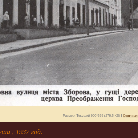
Размер: Текущий 900*699 (279.5 KB) |
Оригинал
ша , 1937 год.