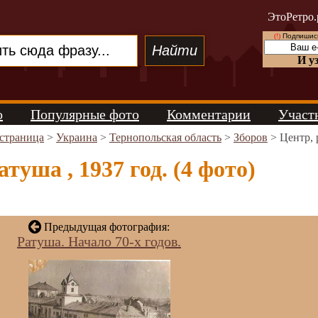
ЭтоРетро.
(!)
Подпишись
И у
о
Популярные фото
Комментарии
Участ
 страница
>
Украина
>
Тернопольская область
>
Зборов
> Центр, 
атуша , 1937 год. (4 фото)
Предыдущая фотография:
Ратуша. Начало 70-х годов.