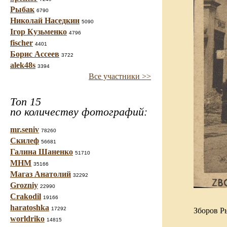
Рыбак
6790
Николай Наседкин
5090
Ігор Кузьменко
4796
fischer
4401
Борис Ассеев
3722
alek48s
3394
Все участники >>
Топ 15
по количеству фотографий:
mr.seniv
78260
Скилеф
56681
Галина Шаненко
51710
МНМ
35166
Магаз Анатолий
32292
Grozniy
22990
Crakodil
19166
haratoshka
17292
Зборов Ры
worldriko
14815