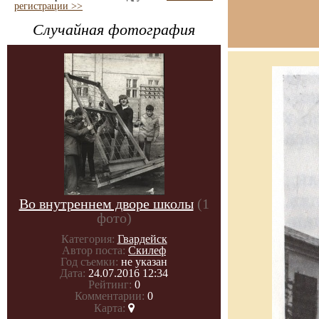
регистрации >>
Случайная фотография
Во внутреннем дворе школы
(1
фото)
Категория:
Гвардейск
Автор поста:
Скилеф
Год съемки:
не указан
Дата:
24.07.2016 12:34
Рейтинг:
0
Комментарии:
0
Карта: