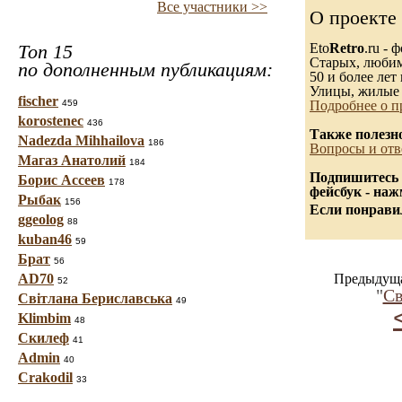
Все участники >>
О проекте
Топ 15
Eto
Retro
.ru -
Старых, любимы
по дополненным публикациям:
50 и более лет 
Улицы, жилые 
fischer
459
Подробнее о п
korostenec
436
Также полезн
Nadezda Mihhailova
186
Вопросы и отв
Магаз Анатолий
184
Подпишитесь 
Борис Ассеев
178
фейсбук - на
Рыбак
156
Если понравил
ggeolog
88
kuban46
59
Брат
56
AD70
Предыдуща
52
"
Св
Світлана Бериславська
49
Klimbim
48
Скилеф
41
Admin
40
Crakodil
33