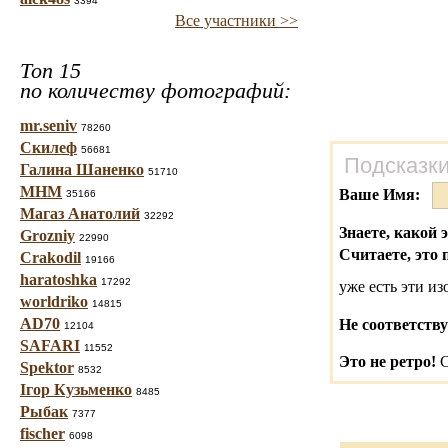
3394
Все участники >>
Топ 15
по количеству фотографий:
mr.seniv
78260
Скилеф
56681
Подсказки
Галина Шаненко
51710
МНМ
Ваше Имя:
35166
Магаз Анатолий
32292
Знаете, какой 
Grozniy
22990
Считаете, это 
Crakodil
19166
haratoshka
17292
уже есть эти и
worldriko
14815
AD70
Не соответству
12104
SAFARI
11552
Это не ретро!
С
Spektor
8532
Ігор Кузьменко
8485
Рыбак
7377
fischer
6098