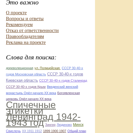
Это важно
О проекте
Вопросы и ответы
Рекомендуем
Отказ от ответственности
Правообладателям
Реклама на проекте
Слова для поиска:
дореволюционная
ул. Полицейская.
СССР 30-40-х
СССР 30-40-х годов
годов Московская область
Киевская область
СССР 30-40-х годов Сталинрад
СССР 30-40-х годов Крым
Введенский женский
монастырь Орёл начало ХХ века
Богоявленская
церковь Орёл начало ХХ века
Спичечные
этикетки
Ленинград 1942-
1943 год
Минск
Зингер
Людиново
Свислочь
XX 1911 1912
1899 1900 1907
Общий план