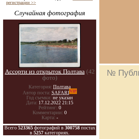
регистрации >>
Случайная фотография
Ассорти из открыток Полтава
(42
№ Публ
фото)
Категория:
Полтава
VIP
Автор поста:
SAFARI
Год съемки:
не указан
Дата:
17.12.2022 21:15
Рейтинг:
0
Комментарии:
0
Карта:
-
Всего
523365
фотографий в
300758
постах
в
5257
категориях.