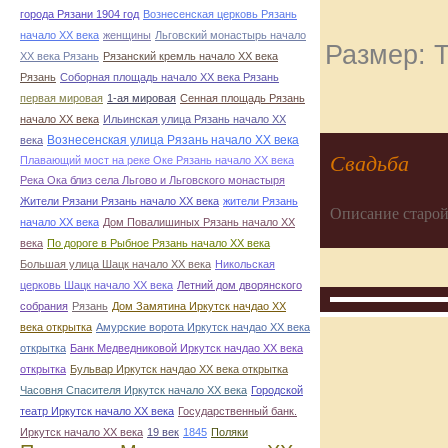
города Рязани 1904 год
Вознесенская церковь Рязань
начало ХХ века
женщины
Льговский монастырь начало
Размер: Т
ХХ века Рязань
Рязанский кремль начало ХХ века
Рязань
Соборная площадь начало ХХ века Рязань
первая мировая
1-ая мировая
Сенная площадь Рязань
начало ХХ века
Ильинская улица Рязань начало ХХ
Вознесенская улица Рязань начало ХХ века
века
Свадьба
Плавающий мост на реке Оке Рязань начало ХХ века
Река Ока близ села Льгово и Льговского монастыря
Жители Рязани Рязань начало ХХ века
жители Рязань
Описание старой
начало ХХ века
Дом Повалишиных Рязань начало ХХ
века
По дороге в Рыбное Рязань начало ХХ века
Большая улица Шацк начало ХХ века
Никольская
церковь Шацк начало ХХ века
Летний дом дворянского
собрания
Рязань
Дом Замятина Иркутск начдао ХХ
века открытка
Амурские ворота Иркутск начдао ХХ века
открытка
Банк Медведниковой Иркутск начдао ХХ века
открытка
Бульвар Иркутск начдао ХХ века открытка
Часовня Спасителя Иркутск начало ХХ века
Городской
театр Иркутск начало ХХ века
Государственный банк.
Иркутск начало ХХ века
19 век
1845
Поляки