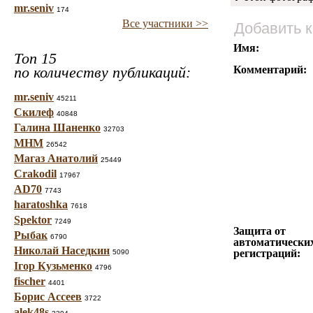
mr.seniv
174
Все участники >>
Добавить 
Имя:
Топ 15
по количеству публикаций:
Комментарий:
mr.seniv
45211
Скилеф
40848
Галина Шаненко
32703
МНМ
26542
Магаз Анатолий
25449
Crakodil
17967
AD70
7743
haratoshka
7618
Spektor
7249
Защита от
Рыбак
6790
автоматически
Николай Наседкин
регистраций:
5090
Ігор Кузьменко
4796
fischer
4401
Борис Ассеев
3722
alek48s