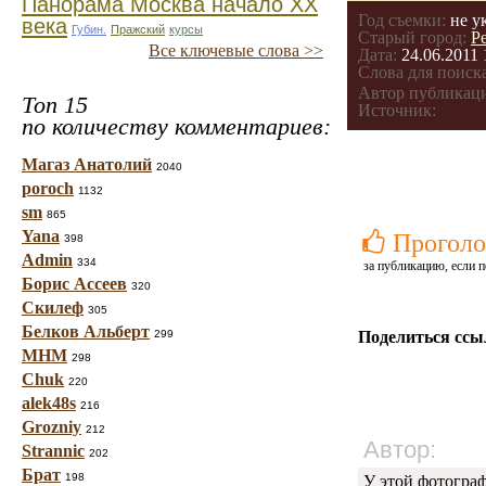
Панорама Москва начало ХХ
Год съемки:
не у
века
Губин.
Пражский
курсы
Старый город:
Р
Все ключевые слова >>
Дата:
24.06.2011 
Слова для поиска
Автор публикац
Топ 15
Источник:
по количеству комментариев:
Магаз Анатолий
2040
poroch
1132
sm
865
Yana
Проголо
398
Admin
334
за публикацию, если п
Борис Ассеев
320
Скилеф
305
Белков Альберт
299
Поделиться ссы
МНМ
298
Chuk
220
alek48s
216
Grozniy
212
Автор:
Strannic
202
Брат
198
У этой фотогра