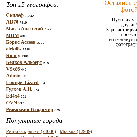
Остались 
Топ 15 географов:
фото
Скилеф
22332
Пусть их ув
AD70
7819
другие!
Магаз Анатолий
Зарегистрируй
7529
проект
МНМ
4912
и публикуйт
Борис Ассеев
3339
фотограф
alek48s
1488
Ronny
1390
Белков Альберт
515
VSx86
446
Admin
411
Lounge_Lizard
364
Гудков А.И.
274
Ed4x4
261
OVN
237
Рыковкин Владимир
225
Популярные города
Ретро открытки (24086)
Москва (12939)