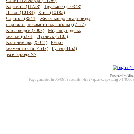
Санкт-Петербург (11780)
Картины (11728)
Трускавец (10343)
Львов (10183)
Киев (10182)
Саратов (8644)
Железная дорога (поезда,
паровозы, локомотивы, вагоны) (7127)
Кисловодск (7008)
Медали, ордена,
значки (6274)
Луганск (5103)
Калининград (5074)
Ретро
знаменитости (4542)
Гусев (4162)
все города >>
Powered by
4im
Page generated in 0.303858 seconds with 27 queries, spending 0.17900