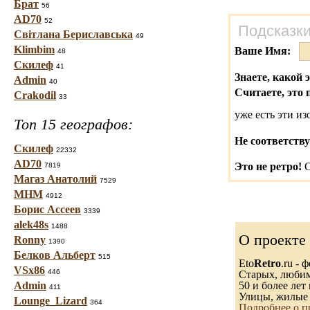
Брат
56
AD70
52
Подсказки
Світлана Бериславська
49
Klimbim
Ваше Имя:
48
Скилеф
41
Знаете, какой 
Admin
40
Считаете, это 
Crakodil
33
уже есть эти и
Топ 15 географов:
Не соответству
Скилеф
22332
AD70
Это не ретро!
С
7819
Магаз Анатолий
7529
МНМ
4912
Борис Ассеев
3339
alek48s
1488
О проекте
Ronny
1390
Белков Альберт
515
Eto
Retro
.ru -
VSx86
446
Старых, любимы
Admin
50 и более лет 
411
Улицы, жилые 
Lounge_Lizard
364
Подробнее о п