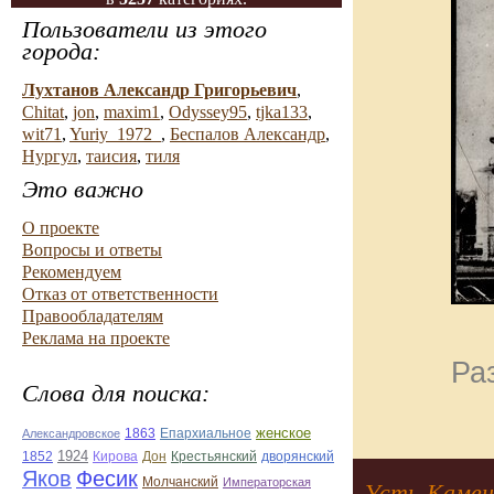
Пользователи из этого
города:
Лухтанов Александр Григорьевич
,
Chitat
,
jon
,
maxim1
,
Odyssey95
,
tjka133
,
wit71
,
Yuriy_1972_
,
Беспалов Александр
,
Нургул
,
таисия
,
тиля
Это важно
О проекте
Вопросы и ответы
Рекомендуем
Отказ от ответственности
Правообладателям
Реклама на проекте
Ра
Слова для поиска:
Епархиальное
женское
Александровское
1863
1924
Дон
дворянский
1852
Кирова
Крестьянский
Яков
Фесик
Молчанский
Императорская
Усть-Камено