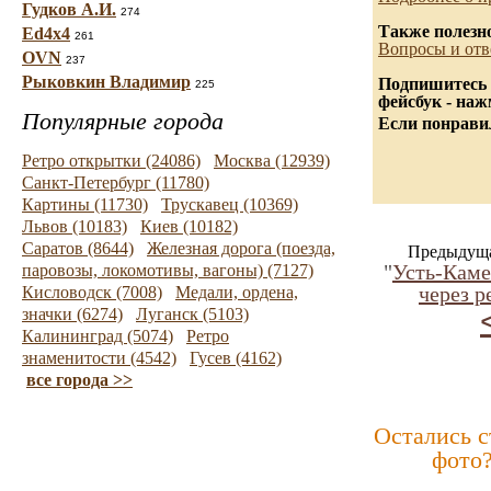
Гудков А.И.
274
Также полезн
Ed4x4
261
Вопросы и отв
OVN
237
Рыковкин Владимир
Подпишитесь 
225
фейсбук - на
Популярные города
Если понравил
Ретро открытки (24086)
Москва (12939)
Санкт-Петербург (11780)
Картины (11730)
Трускавец (10369)
Львов (10183)
Киев (10182)
Саратов (8644)
Железная дорога (поезда,
Предыдуща
"
Усть-Каме
паровозы, локомотивы, вагоны) (7127)
через р
Кисловодск (7008)
Медали, ордена,
значки (6274)
Луганск (5103)
Калининград (5074)
Ретро
знаменитости (4542)
Гусев (4162)
все города >>
Остались 
фото