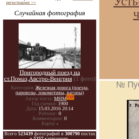
Усть
регистрации >>
ч
Случайная фотография
Пригородный поезд на
ст.Помаз,Австро-Венгрия
(1 фото)
№ Пу
Категория:
Железная дорога (поезда,
паровозы, локомотивы, вагоны)
VIP
Автор поста:
МНМ
Год съемки:
1900
Дата:
15.03.2016 20:14
Рейтинг:
0
Комментарии:
0
Карта:
-
Всего
523439
фотографий в
300790
постах
в
5257
категориях.