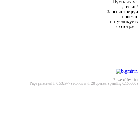
Пусть их ув
другие!
Зарегистрируй
проект
и публикуйт
фотограф
Powered by
4im
Page generated in 0.532977 seconds with 28 queries, spending 0.15500