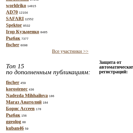
worldriko
14815
AD70
12104
SAFARI
11552
Spektor
8532
Ігор Кузьменко
8485
Рыбак
7377
fischer
6098
Все участники >>
Защита от
Топ 15
автоматически
по дополненным публикациям:
регистраций:
fischer
459
korostenec
436
Nadezda Mihhailova
186
Магаз Анатолий
184
Борис Ассеев
178
Рыбак
156
ggeolog
88
kuban46
59