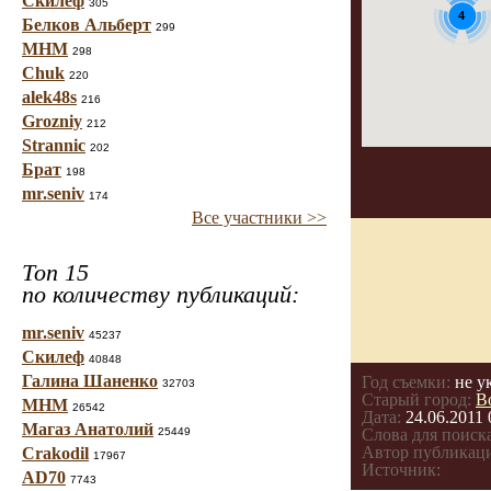
Скилеф
305
4
Белков Альберт
299
МНМ
298
Chuk
220
alek48s
216
Grozniy
212
Strannic
202
Брат
198
mr.seniv
174
Все участники >>
Топ 15
по количеству публикаций:
mr.seniv
45237
Скилеф
40848
Галина Шаненко
Год съемки:
не у
32703
Старый город:
В
МНМ
26542
Дата:
24.06.2011 
Магаз Анатолий
25449
Слова для поиска
Автор публикац
Crakodil
17967
Источник:
AD70
7743