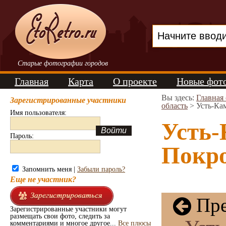
Старые фотографии городов
Главная
Карта
О проекте
Новые фот
Вы здесь:
Главная
Зарегистрированные участники
область
> Усть-Ка
Имя пользователя:
Усть-
Пароль:
Покро
Запомнить меня |
Забыли пароль?
Еще не участник?
Пре
Зарегистрированные участники могут
размещать свои фото, следить за
комментариями и многое другое...
Все плюсы