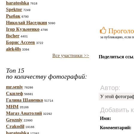
haratoshka
7618
Spektor
7249
Рыбак
6790
Николай Наседкин
5090
Ігор Кузьменко
Проголо
4796
fischer
4401
за публикацию, если п
Борис Ассеев
3722
alek48s
3394
Все участники >>
Поделиться ссы
Топ 15
по количеству фотографий:
Автор:
mr.seniv
78286
Скилеф
56681
У этой фотогра
Галина Шаненко
51714
МНМ
35166
Добавить 
Магаз Анатолий
32292
Имя:
Grozniy
22990
Crakodil
Комментарий:
19166
haratoshka
17292