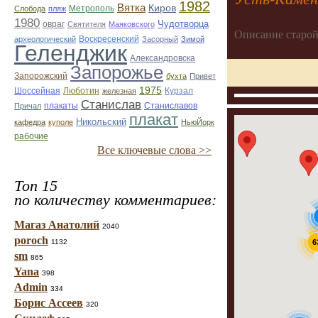
1982
Вятка
Киров
Метрополь
Слобода
пляж
1980
Чудотворца
овраг
Святителя
Маяковского
Описание старой
Воскресенский
археологический
Засорный
Зимой
Геленджик
Александровска
Запорожье
Запорожский
бухта
Привет
1975
Люботин
Шоссейная
железная
Курзал
Станислав
Станиславов
Причал
плакаты
плакат
Никольский
кафедра
куполе
НьюЙорк
рабочие
Все ключевые слова >>
Топ 15
по количеству комментариев:
Магаз Анатолий
2040
poroch
1132
6
sm
865
Yana
398
Admin
334
Борис Ассеев
320