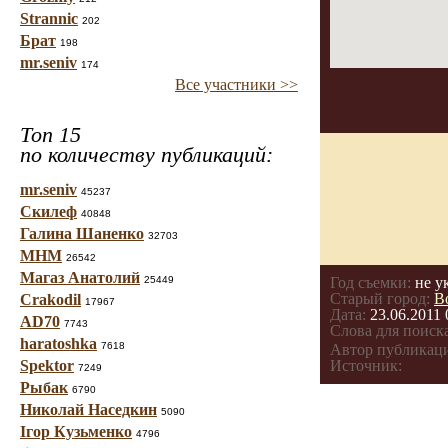
Strannic
202
Брат
198
mr.seniv
174
Все участники >>
Топ 15
по количеству публикаций:
mr.seniv
45237
Скилеф
40848
Галина Шаненко
32703
МНМ
26542
Магаз Анатолий
25449
Год съемки:
не у
Старый город:
В
Crakodil
17967
Дата:
23.06.2011 
AD70
7743
Слова для поиска
haratoshka
7618
Автор публикац
Spektor
Источник:
7249
Рыбак
6790
Николай Наседкин
5090
Ігор Кузьменко
4796