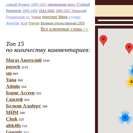
Старый
старый Луганск
1900-1912
оформление фото
Кишинев
1900-1905
1914-1916
1900-1917 Уманский
проспект Мира
Пушкинская ул.
Чуюна
студент
Жеребак
Устя
Плятер
Великая отечественная 1970
Все ключевые слова >>
Топ 15
по количеству комментариев:
Магаз Анатолий
2040
poroch
1132
sm
865
Yana
398
6
Admin
334
Борис Ассеев
320
Скилеф
305
Белков Альберт
299
МНМ
298
4
Chuk
220
alek48s
216
Grozniy
212