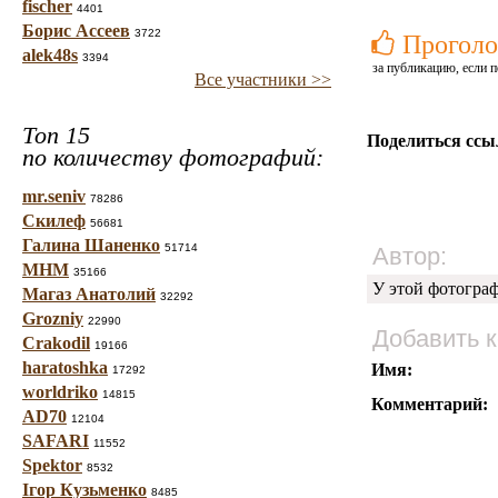
fischer
4401
Борис Ассеев
3722
Проголо
alek48s
3394
за публикацию, если п
Все участники >>
Топ 15
Поделиться ссы
по количеству фотографий:
mr.seniv
78286
Скилеф
56681
Галина Шаненко
51714
Автор:
МНМ
35166
У этой фотогра
Магаз Анатолий
32292
Grozniy
22990
Добавить 
Crakodil
19166
haratoshka
Имя:
17292
worldriko
14815
Комментарий:
AD70
12104
SAFARI
11552
Spektor
8532
Ігор Кузьменко
8485