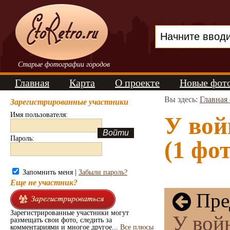
Старые фотографии городов
Главная
Карта
О проекте
Новые фот
Вы здесь:
Главная
Зарегистрированные участники
Имя пользователя:
У вой
Пароль:
(1 фот
Запомнить меня |
Забыли пароль?
Еще не участник?
Пре
Зарегистрированные участники могут
У войн
размещать свои фото, следить за
комментариями и многое другое...
Все плюсы