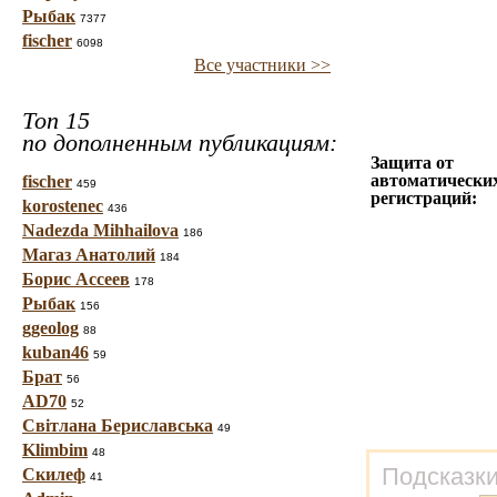
Рыбак
7377
fischer
6098
Все участники >>
Топ 15
по дополненным публикациям:
Защита от
автоматически
fischer
459
регистраций:
korostenec
436
Nadezda Mihhailova
186
Магаз Анатолий
184
Борис Ассеев
178
Рыбак
156
ggeolog
88
kuban46
59
Брат
56
AD70
52
Світлана Бериславська
49
Klimbim
48
Подсказки
Скилеф
41