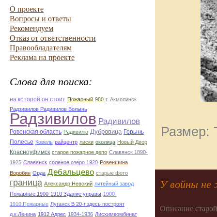
О проекте
Вопросы и ответы
Рекомендуем
Отказ от ответственности
Правообладателям
Реклама на проекте
Слова для поиска:
на которой он стоит
Пожарный
980
г. Акмолинск
Радзивилов Радивилов Волынь
Радзивилов
Радивилов
Размер: 
Дубровица
Ровенская область
Горынь
Радивилiв
Полесье
Ковель
райцентр
лиски
околица
Новый Двор
Красноуфимск
старое пожарное депо
Славянск 1890-
1925
Славянск
соленое озеро 1920
Ровенщина
Дебальцево
Воробин
Орда
старые фото
граница
У войны не 
Александр Невский
литейный завод
Пожарные.1900-1910 Здание управы
1900-
1910.Пожарные
Луганск В 20-г.здесь построят
Описание старой
д.к.Ленина
1912 Адрес
1934-1936
Лисхимкомбинат