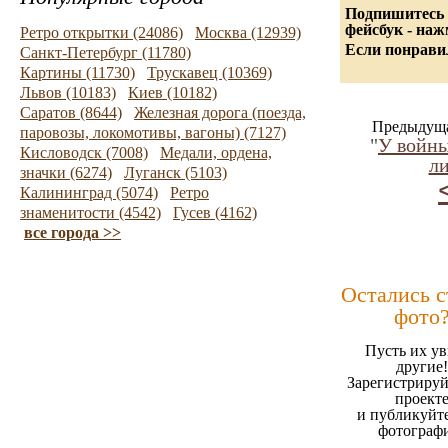
Подпишитесь 
фейсбук - на
Ретро открытки (24086)
Москва (12939)
Если понравил
Санкт-Петербург (11780)
Картины (11730)
Трускавец (10369)
Львов (10183)
Киев (10182)
Саратов (8644)
Железная дорога (поезда,
Предыдуща
паровозы, локомотивы, вагоны) (7127)
"
У войны
Кисловодск (7008)
Медали, ордена,
ли
значки (6274)
Луганск (5103)
Калининград (5074)
Ретро
знаменитости (4542)
Гусев (4162)
все города >>
Остались 
фото
Пусть их ув
другие!
Зарегистрируй
проект
и публикуйт
фотограф