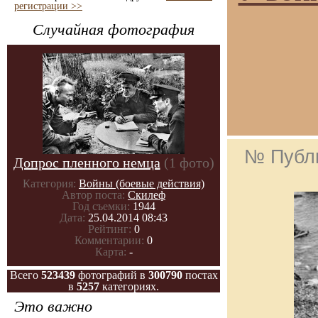
регистрации >>
Случайная фотография
№ Публ
Допрос пленного немца
(1 фото)
Категория:
Войны (боевые действия)
Автор поста:
Скилеф
Год съемки:
1944
Дата:
25.04.2014 08:43
Рейтинг:
0
Комментарии:
0
Карта:
-
Всего
523439
фотографий в
300790
постах
в
5257
категориях.
Это важно