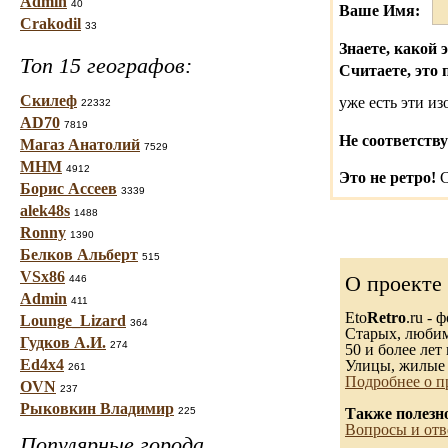
Admin
40
Ваше Имя:
Crakodil
33
Знаете, какой 
Топ 15 географов:
Считаете, это 
Скилеф
уже есть эти и
22332
AD70
7819
Не соответству
Магаз Анатолий
7529
МНМ
4912
Это не ретро!
С
Борис Ассеев
3339
alek48s
1488
Ronny
1390
Белков Альберт
515
VSx86
О проекте
446
Admin
411
Eto
Retro
.ru -
Lounge_Lizard
364
Старых, любимы
Гудков А.И.
274
50 и более лет 
Ed4x4
Улицы, жилые 
261
Подробнее о п
OVN
237
Рыковкин Владимир
225
Также полезн
Вопросы и отв
Популярные города