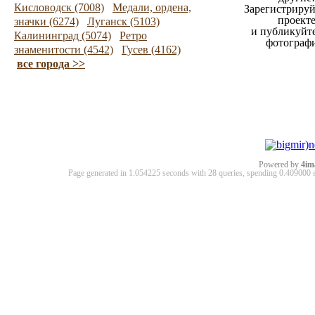
Кисловодск (7008)
Медали, ордена,
Зарегистрируй
проект
значки (6274)
Луганск (5103)
и публикуйт
Калининград (5074)
Ретро
фотограф
знаменитости (4542)
Гусев (4162)
все города >>
Powered by
4im
Page generated in 1.054225 seconds with 28 queries, spending 0.40900