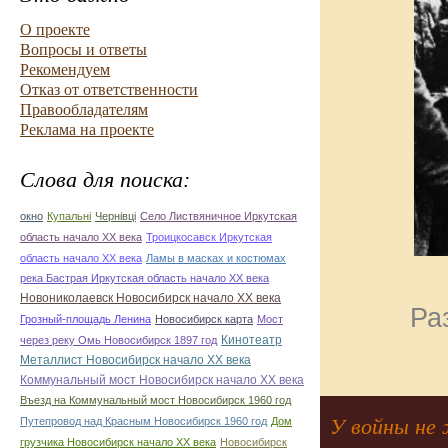
О проекте
Вопросы и ответы
Рекомендуем
Отказ от ответственности
Правообладателям
Реклама на проекте
Слова для поиска:
окно
Купальні
Чернівці
Село Листвяничное Иркутская
область начало ХХ века
Троицкосавск Иркутская
область начало ХХ века
Ламы в масках и костюмах
река Бастрая Иркутская область начало ХХ века
Новониколаевск Новосибирск начало ХХ века
Ра
Грозный-площадь Ленина
Новосибирск карта
Мост
Кинотеатр
через реку Омь Новосибирск 1897 год
Металлист Новосибирск начало ХХ века
Коммунальный мост Новосибирск начало ХХ века
Въезд на Коммунальный мост Новосибирск 1960 год
У войны не 
Путепровод над Красным Новосибирск 1960 год
Дом
грузчика Новосибирск начало ХХ века
Новосибирск