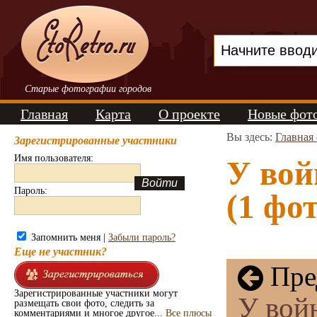
Старые фотографии городов
Главная
Карта
О проекте
Новые фот
Вы здесь:
Главная
Зарегистрированные участники
Имя пользователя:
У вой
Пароль:
(1 фот
Запомнить меня |
Забыли пароль?
Еще не участник?
Пре
Зарегистрированные участники могут
У войн
размещать свои фото, следить за
комментариями и многое другое...
Все плюсы