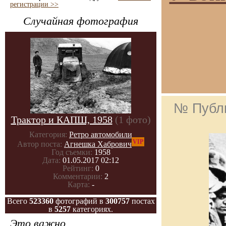
регистрации >>
Случайная фотография
№ Публ
Трактор и КАПШ, 1958
(1 фото)
Категория:
Ретро автомобили
VIP
Автор поста:
Агнешка Хабрович
Год съемки:
1958
Дата:
01.05.2017 02:12
Рейтинг:
0
Комментарии:
2
Карта:
-
Всего
523360
фотографий в
300757
постах
в
5257
категориях.
Это важно