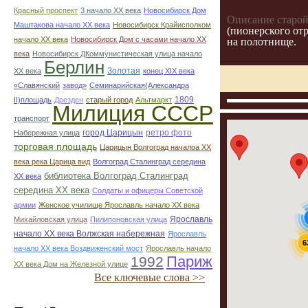
Красный проспект
3 начало ХХ века
Новосибирск Дом
Описание старой
Маштакова начало ХХ века
Новосибирск Крайисполком
(пионерского от
начало ХХ века
Новосибирск Дом с часами начало ХХ
на полотнище.
века
Новосибирск ДКоммунистическая улица начало
Берлин
Золотая
ХХ века
конец ХІХ века
«Славянский
завод»
Семинарийская(Александра
1809
II)площадь
Дрезден
старый город
Альтмаркт
Милиция СССР
транспорт
город Царицын
ретро фото
Набережная улица
торговая площадь
Царицын Волгоград началоа ХХ
века река Царица вид
Волгоград Сталинград середина
библиотека Волгоград Сталинград
ХХ века
середина ХХ века
Солдаты и офицеры Советской
армии
Женское училище Ярославль начало ХХ века
Ярославль
Михайловская улица
Пилипоновская улица
начало ХХ века Волжская набережная
Ярославль
6
начало ХХ века Воздвиженский мост
Ярославль начало
Париж
1992
ХХ века Дом на Железной улице
Все ключевые слова >>