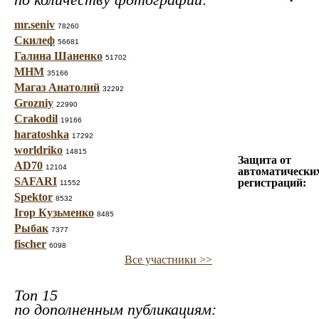
mr.seniv
78260
Скилеф
56681
Галина Шаненко
51702
МНМ
35166
Магаз Анатолий
32292
Grozniy
22990
Crakodil
19166
haratoshka
17292
worldriko
14815
Защита от
AD70
12104
автоматически
SAFARI
регистраций:
11552
Spektor
8532
Ігор Кузьменко
8485
Рыбак
7377
fischer
6098
Все участники >>
Топ 15
по дополненным публикациям: