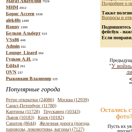
Магаз Анатолий
7529
Подробнее о п
МНМ
4912
Также полезн
Борис Ассеев
3339
Вопросы и отв
alek48s
1488
Ronny
Подпишитесь 
1390
фейсбук - на
Белков Альберт
515
Если понравил
VSx86
446
Admin
411
Lounge_Lizard
364
Гудков А.И.
Предыдуща
274
"
У войны
Ed4x4
261
ли
OVN
237
Рыковкин Владимир
225
Популярные города
Ретро открытки (24086)
Москва (12939)
Санкт-Петербург (11780)
Остались 
Картины (11728)
Трускавец (10343)
фото
Львов (10183)
Киев (10182)
Саратов (8644)
Железная дорога (поезда,
Пусть их ув
паровозы, локомотивы, вагоны) (7127)
другие!