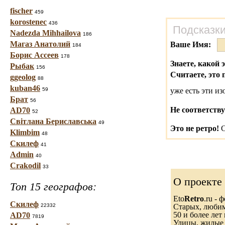
fischer
459
korostenec
436
Подсказки
Nadezda Mihhailova
186
Магаз Анатолий
Ваше Имя:
184
Борис Ассеев
178
Знаете, какой 
Рыбак
156
Считаете, это 
ggeolog
88
kuban46
59
уже есть эти и
Брат
56
Не соответству
AD70
52
Світлана Бериславська
49
Это не ретро!
С
Klimbim
48
Скилеф
41
Admin
40
Crakodil
33
О проекте
Топ 15 географов:
Eto
Retro
.ru -
Скилеф
22332
Старых, любимы
50 и более лет 
AD70
7819
Улицы, жилые 