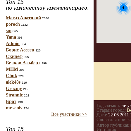
Топ 15
по количеству комментариев:
4
Магаз Анатолий
2040
poroch
1132
sm
865
Yana
398
Admin
334
Борис Ассеев
320
Скилеф
305
Белков Альберт
299
МНМ
298
Chuk
220
alek48s
216
Grozniy
212
Strannic
202
Брат
198
Год съемки:
не у
mr.seniv
174
Старый город:
В
Все участники >>
Дата:
22.06.2011 
Слова для поиска
Автор публикац
Топ 15
Источник: