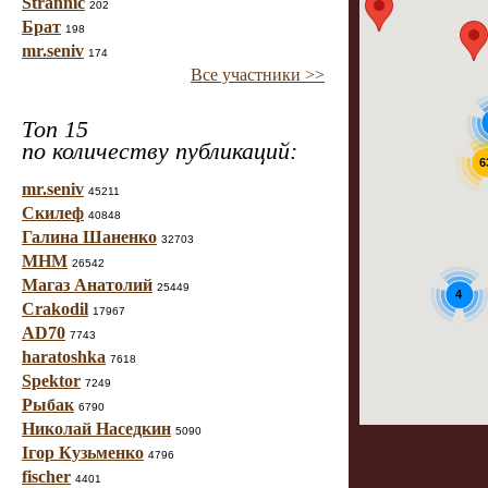
Strannic
202
Брат
198
mr.seniv
174
Все участники >>
Топ 15
по количеству публикаций:
6
mr.seniv
45211
Скилеф
40848
Галина Шаненко
32703
МНМ
26542
Магаз Анатолий
25449
4
Crakodil
17967
AD70
7743
haratoshka
7618
Spektor
7249
Рыбак
6790
Николай Наседкин
5090
Ігор Кузьменко
4796
fischer
4401