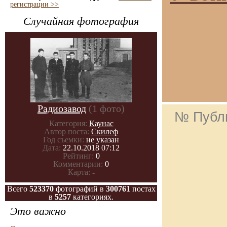
регистрации >>
Случайная фотография
Радиозавод
(1 фото)
№ Публ
Категория:
Каунас
Автор поста:
Скилеф
Год съемки:
не указан
Дата:
22.10.2018 07:12
Рейтинг:
0
Комментарии:
0
Карта:
-
Всего
523370
фотографий в
300761
постах
в
5257
категориях.
Это важно