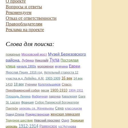
О проекте
Вопросы и ответы
Рекомендуем
Отказ от ответственности
Правообладателям
Реклама на проекте
Слова для поиска:
Музей Березовского
пожарные
Московский мост
Тула
района.
Постоялая
Лубянка
Николайii
Евреи
улица
начало 1900х
мороженое
мужчина
Ярослав Пицек .1916 год.
Артельный староста 12
16 век
участка ж.д. Лобейко. А.М.
1903-1909
14 век
18 век
1410
Ученики
Колотильшиков
Спасо-
1900-1910
Преображенский собор
песок
1904-1911
Плошадь Ленина
Фабричная
парочка
Кавалерия
Gare
St. Lazare
Франция
Собор Парижской Богоматери
Сена
Пантео́н
церковь св. Женевьевы
классицизм
женская гимназия
Гранд Опера
Рождественская
Траурное шествие
Невский проспект
Оцуп
Троицкая
1912-1914
Раменское
церковь
ул.Чугунова