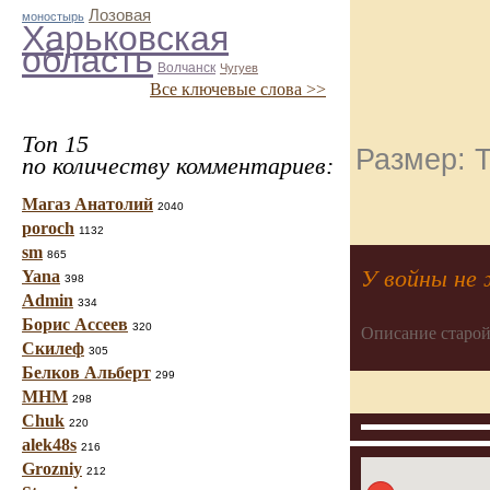
Лозовая
моностырь
Харьковская
область
Волчанск
Чугуев
Все ключевые слова >>
Топ 15
Размер: Т
по количеству комментариев:
Магаз Анатолий
2040
poroch
1132
sm
865
У войны не 
Yana
398
Admin
334
Борис Ассеев
320
Описание старой
Скилеф
305
Белков Альберт
299
МНМ
298
Chuk
220
alek48s
216
Grozniy
212