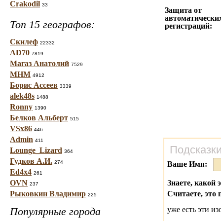
Crakodil
33
Защита от
автоматически
Топ 15 географов:
регистраций:
Скилеф
22332
AD70
7819
Магаз Анатолий
7529
МНМ
4912
Борис Ассеев
3339
alek48s
1488
Ronny
1390
Белков Альберт
515
VSx86
446
Admin
411
Подсказки
Lounge_Lizard
364
Гудков А.И.
274
Ваше Имя:
Ed4x4
261
OVN
Знаете, какой 
237
Рыковкин Владимир
Считаете, это 
225
Популярные города
уже есть эти и