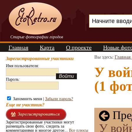
Старые фотографии городов
Главная
Карта
О проекте
Новые фот
Вы здесь:
Главная
Зарегистрированные участники
Имя пользователя:
У вой
Пароль:
(1 фот
Запомнить меня |
Забыли пароль?
Еще не участник?
Пре
Зарегистрированные участники могут
У войн
размещать свои фото, следить за
комментариями и многое другое...
Все плюсы