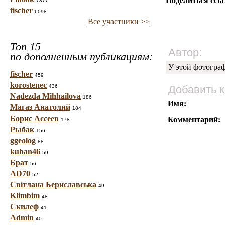
Поделиться ссы
7377
fischer
6098
Все участники >>
Топ 15
Автор:
по дополненным публикациям:
У этой фотогра
fischer
459
korostenec
436
Добавить 
Nadezda Mihhailova
186
Имя:
Магаз Анатолий
184
Борис Ассеев
Комментарий:
178
Рыбак
156
ggeolog
88
kuban46
59
Брат
56
AD70
52
Світлана Бериславська
49
Klimbim
48
Скилеф
41
Admin
40