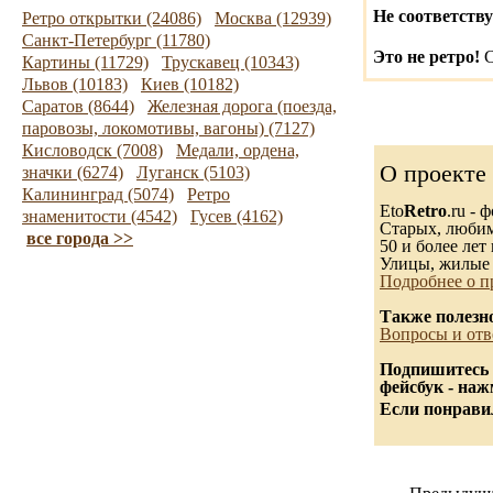
Не соответству
Ретро открытки (24086)
Москва (12939)
Санкт-Петербург (11780)
Это не ретро!
С
Картины (11729)
Трускавец (10343)
Львов (10183)
Киев (10182)
Саратов (8644)
Железная дорога (поезда,
паровозы, локомотивы, вагоны) (7127)
Кисловодск (7008)
Медали, ордена,
О проекте
значки (6274)
Луганск (5103)
Калининград (5074)
Ретро
Eto
Retro
.ru -
знаменитости (4542)
Гусев (4162)
Старых, любимы
все города >>
50 и более лет 
Улицы, жилые 
Подробнее о п
Также полезн
Вопросы и отв
Подпишитесь 
фейсбук - на
Если понравил