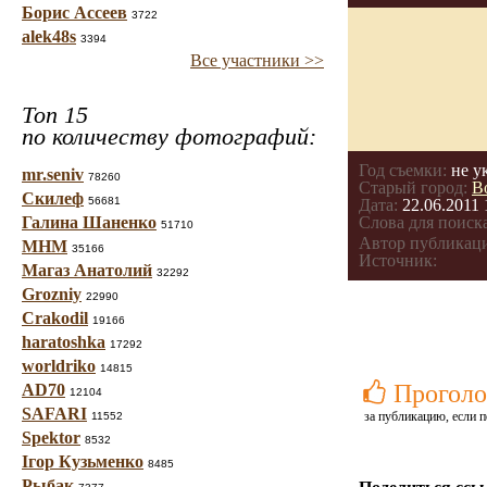
Борис Ассеев
3722
alek48s
3394
Все участники >>
Топ 15
по количеству фотографий:
Год съемки:
не у
mr.seniv
78260
Старый город:
В
Скилеф
56681
Дата:
22.06.2011 
Галина Шаненко
Слова для поиска
51710
Автор публикац
МНМ
35166
Источник:
Магаз Анатолий
32292
Grozniy
22990
Crakodil
19166
haratoshka
17292
worldriko
14815
Проголо
AD70
12104
SAFARI
за публикацию, если п
11552
Spektor
8532
Ігор Кузьменко
8485
Рыбак