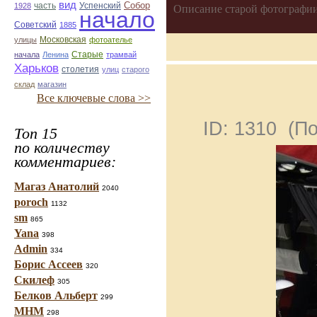
вид
Собор
Успенский
1928
часть
Описание старой фотографии
начало
Советский
1885
улицы
Московская
фотоателье
Старые
начала
Ленина
трамвай
Харьков
столетия
улиц
старого
склад
магазин
Все ключевые слова >>
ID: 1310 (П
Топ 15
по количеству
комментариев:
Магаз Анатолий
2040
poroch
1132
sm
865
Yana
398
Admin
334
Борис Ассеев
320
Скилеф
305
Белков Альберт
299
МНМ
298