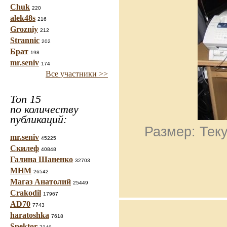
Chuk
220
alek48s
216
Grozniy
212
Strannic
202
Брат
198
mr.seniv
174
Все участники >>
Топ 15
по количеству
публикаций:
Размер: Теку
mr.seniv
45225
Скилеф
40848
Галина Шаненко
32703
МНМ
26542
Магаз Анатолий
25449
Crakodil
17967
AD70
7743
haratoshka
7618
Spektor