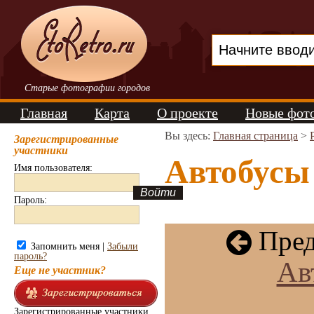
Старые фотографии городов
Главная
Карта
О проекте
Новые фот
Вы здесь:
Главная страница
>
Зарегистрированные
участники
Автобусы
Имя пользователя:
Пароль:
Пред
Запомнить меня |
Забыли
пароль?
Ав
Еще не участник?
Зарегистрированные участники