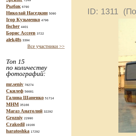
7249
Рыбак
6790
ID: 1311 (П
Николай Наседкин
5090
Ігор Кузьменко
4796
fischer
4401
Борис Ассеев
3722
alek48s
3394
Все участники >>
Топ 15
по количеству
фотографий:
mr.seniv
78274
Скилеф
56681
Галина Шаненко
51714
МНМ
35166
Магаз Анатолий
32292
Grozniy
22990
Crakodil
19166
haratoshka
17292