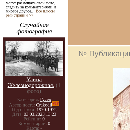
могут размещать свои фото,
следить за комментариями и
многое другое...
Все плюсы
регистрации >>
Случайная
фотография
№ Публикаци
Улица
Железнодорожная.
(1
фото)
Категория:
Гусев
VIP
Автор поста:
Crakodil
Год съемки:
1970-1975
Дата:
03.03.2023 13:23
Рейтинг:
0
Комментарии:
0
Карта:
-