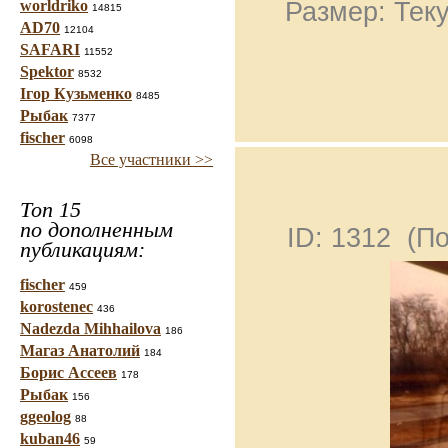
Размер: Теку
worldriko
14815
AD70
12104
SAFARI
11552
Spektor
8532
Ігор Кузьменко
8485
Рыбак
7377
fischer
6098
Все участники >>
Топ 15
по дополненным
ID: 1312 (П
публикациям:
fischer
459
korostenec
436
Nadezda Mihhailova
186
Магаз Анатолий
184
Борис Ассеев
178
Рыбак
156
ggeolog
88
kuban46
59