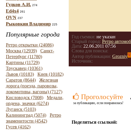
Гудков А.И.
274
Ed4x4
261
OVN
237
Рыковкин Владимир
225
Популярные города
Год съемки:
не указан
Старый город:
Ретро автомо
Ретро открытки (24086)
Дата:
22.06.2011 07:56
Москва (12939)
Санкт-
Слова для поиска:
V
Автор публикации:
Grozniy
Петербург (11780)
Источник:
Картины (11729)
Трускавец (10361)
Львов (10183)
Киев (10182)
Саратов (8644)
Железная
дорога (поезда, паровозы,
локомотивы, вагоны) (7127)
Проголосуйте
Кисловодск (7008)
Медали,
ордена, значки (6274)
за публикацию, если понравилась!
Луганск (5103)
Калининград (5074)
Ретро
знаменитости (4542)
Поделиться ссылкой:
Гусев (4162)