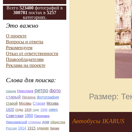
Всего
523400
фотографий в
300781
постах в
5257
категориях.
Это важно
О проекте
Вопросы и ответы
Рекомендуем
Отказ от ответственности
Правообладателям
Реклама на проекте
Слова для поиска:
ретро
фото
Николаев
города
Размер: Те
старый
фотография
Украина
Старая
Москва
старой
Москвы
1920
годы
сквер
1934
году
1940
1950
Советская
Панорама
Автобусы IKARUS
дом
Николаевской
стороны
общества
1914
1915
здание
Россия
биржи