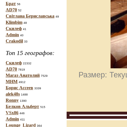
Брат
56
AD70
52
Світлана Бериславська
49
Klimbim
48
Скилеф
41
Admin
40
Crakodil
33
Топ 15 географов:
Скилеф
22332
AD70
7819
Размер: Теку
Магаз Анатолий
7529
МНМ
4912
Борис Ассеев
3339
alek48s
1488
Ronny
1390
Белков Альберт
515
VSx86
446
Admin
411
Lounge_Lizard
364