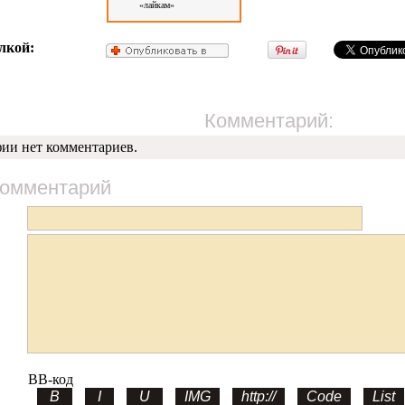
«лайкам»
лкой:
Комментарий:
фии нет комментариев.
комментарий
BB-код