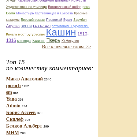
ХГАДИ
Харьковская Академия Дизайна и Искусств
Художественное училище
Богоявленский собор
река
Волга
Монастырь Картезианцев в г.Береза
Красные
казармы
Бреский вокзал
Первомай
Букет
Зарубин
Алупка
ЗВЕРИ
ГАЗ-67-420
автомобиль Бугуруслан
Кашин
1910-
Кинель мост Бугуруслан
Тверь
1916
минводы
Калинин
Ю.Никулин
Все ключевые слова >>
Топ 15
по количеству комментариев:
Магаз Анатолий
2040
poroch
1132
sm
865
Yana
398
Admin
334
Борис Ассеев
320
Скилеф
305
Белков Альберт
299
МНМ
298