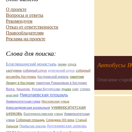
О проекте
Вопросы и ответы
Рекомендуем
Отказ от ответственности
Правообладателям
Реклама на проекте
Слова для поиска:
Автобусы I
Благовещенский монастырь
пилин
спуск
халтурина
соборный спуск
купеческий спуск
соборный
ансамбль Костромы
Костромской кремль
памятник
Описание старой
Ленину в Костроме
памятник Романовым в Костроме
Волга.
Кишинев.
Курзал Бугуруслан
пушка
снег
стерео
Николаевская площадь
анаглиф
Университетская горка
Московская улица
университетская
Александровская колокольня
церковь
Екатеринославская улица
Университетская
улица
Соборная площадь
Середина XIX века
Старый
Антониевская церковь
Харьков
Прибытие поезда