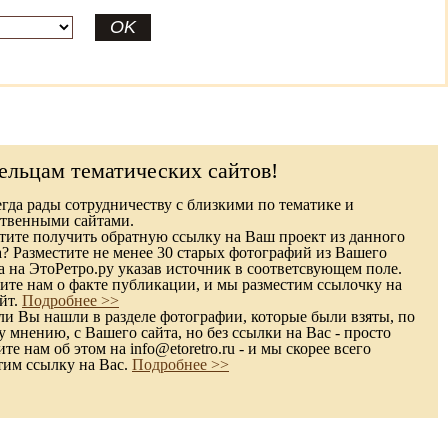
ельцам тематических сайтов!
гда рады сотрудничеству с близкими по тематике и
твенными сайтами.
ите получить обратную ссылку на Ваш проект из данного
а? Разместите не менее 30 старых фотографий из Вашего
а на ЭтоРетро.ру указав источник в соответсвующем поле.
те нам о факте публикации, и мы разместим ссылочку на
йт.
Подробнее >>
и Вы нашли в разделе фотографии, которые были взяты, по
 мнению, с Вашего сайта, но без ссылки на Вас - просто
е нам об этом на info@etoretro.ru - и мы скорее всего
тим ссылку на Вас.
Подробнее >>