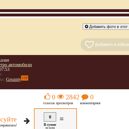
Добавить фото в этот 
казан
етро автомобили
07:53
:
VIP
ии:
Grozniy
0
2842
0
голосов
просмотров
комментариев
0
=
суйте
В сумме
онравилась!
по всем