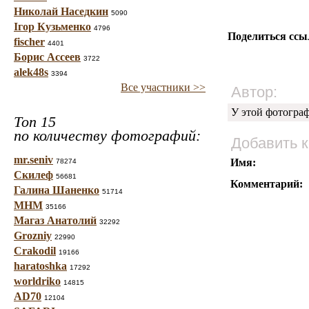
Николай Наседкин
5090
Ігор Кузьменко
4796
Поделиться ссы
fischer
4401
Борис Ассеев
3722
alek48s
3394
Все участники >>
Автор:
У этой фотогра
Топ 15
по количеству фотографий:
Добавить 
mr.seniv
Имя:
78274
Скилеф
56681
Комментарий:
Галина Шаненко
51714
МНМ
35166
Магаз Анатолий
32292
Grozniy
22990
Crakodil
19166
haratoshka
17292
worldriko
14815
AD70
12104