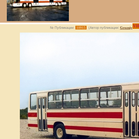
VI
№ Публикации:
10915
(Автор публикации:
Grozniy