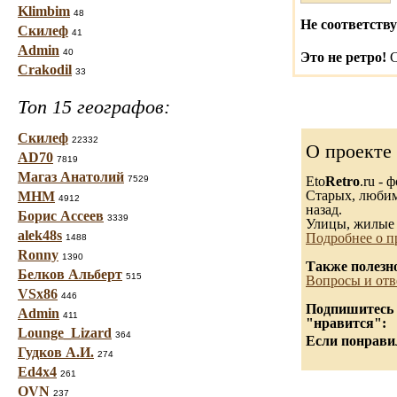
Klimbim
48
Не соответству
Скилеф
41
Admin
40
Это не ретро!
С
Crakodil
33
Топ 15 географов:
Скилеф
22332
О проекте
AD70
7819
Магаз Анатолий
7529
Eto
Retro
.ru -
Старых, любимы
МНМ
4912
назад.
Борис Ассеев
3339
Улицы, жилые 
alek48s
Подробнее о п
1488
Ronny
1390
Также полезн
Белков Альберт
515
Вопросы и отв
VSx86
446
Подпишитесь н
Admin
411
"нравится":
Lounge_Lizard
364
Если понравил
Гудков А.И.
274
Ed4x4
261
OVN
237