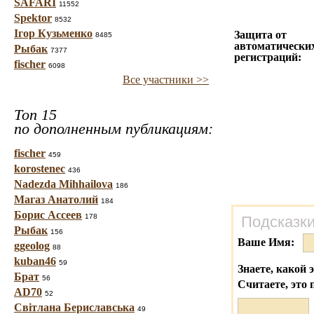
SAFARI
11552
Spektor
8532
Ігор Кузьменко
Защита от
8485
автоматически
Рыбак
7377
регистраций:
fischer
6098
Все участники >>
Топ 15
по дополненным публикациям:
fischer
459
korostenec
436
Nadezda Mihhailova
186
Магаз Анатолий
184
Борис Ассеев
178
Подсказки
Рыбак
156
Ваше Имя:
ggeolog
88
kuban46
59
Знаете, какой 
Брат
56
Считаете, это 
AD70
52
Світлана Бериславська
49