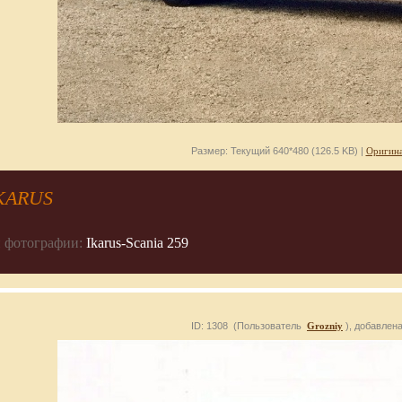
Размер: Текущий 640*480 (126.5 KB) |
Оригина
KARUS
 фотографии:
Ikarus-Scania 259
ID: 1308 (Пользователь
Grozniy
), добавлена