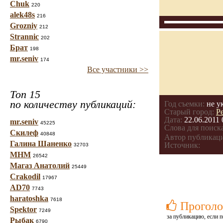
Chuk
220
alek48s
216
Grozniy
212
Strannic
202
Брат
198
mr.seniv
174
Все участники >>
Топ 15
по количеству публикаций:
Год съемки:
не у
Старый город:
Р
Дата:
22.06.2011 
mr.seniv
45225
Слова для поиска
Скилеф
40848
Автор публикац
Галина Шаненко
Источник:
32703
МНМ
26542
Магаз Анатолий
25449
Crakodil
17967
AD70
7743
haratoshka
7618
Проголо
Spektor
7249
за публикацию, если п
Рыбак
6790