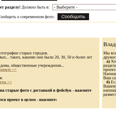
ет разделу!
Должно быть в:
ообщить о современном фото:
Влад
 фотографии старых городов.
Мы все
х... таких, какими они были 20, 30, 50 и более лет
дружес
а)
Хот
дома, общественные учереждения...
раздел
роекте >>
проект
Напиши
о:
Ваш са
еты >>
б)
Есл
Вашему
а старые фото с доставкой в фейсбук - нажмите
напишит
размес
ся проект в целом - нажмите: