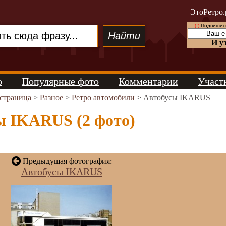
ЭтоРетро.
(!)
Подпишись
И у
о
Популярные фото
Комментарии
Участ
 страница
>
Разное
>
Ретро автомобили
> Автобусы IKARUS
ы IKARUS (2 фото)
Предыдущая фотография:
Автобусы IKARUS