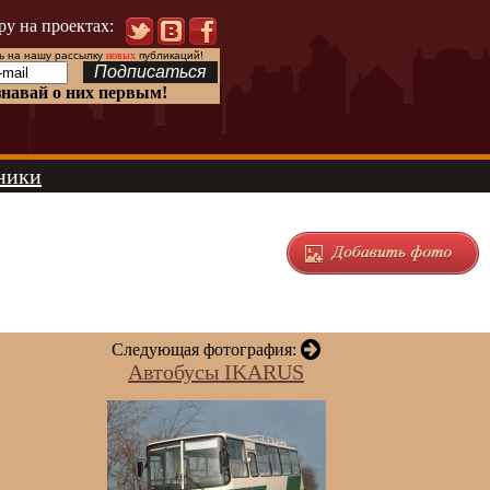
ру на проектах:
 на нашу рассылку
новых
публикаций!
знавай о них первым!
ники
Следующая фотография:
Автобусы IKARUS