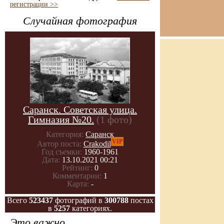
регистрации >>
Случайная фотография
Саранск. Советская улица.
Гимназия №20.
(1 фото)
Категория:
Саранск
VIP
Автор поста:
Crakodil
Год съемки:
1960-1961
Дата:
13.10.2021 00:21
Рейтинг:
0
Комментарии:
1
Карта:
-
Всего
523437
фотографий в
300788
постах
в
5257
категориях.
Это важно