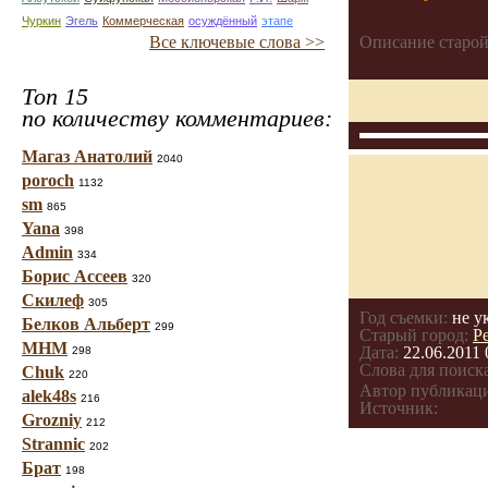
Чуркин
Эгель
Коммерческая
осуждённый
этапе
Описание старой
Все ключевые слова >>
Топ 15
по количеству комментариев:
Магаз Анатолий
2040
poroch
1132
sm
865
Yana
398
Admin
334
Борис Ассеев
320
Скилеф
305
Год съемки:
не у
Белков Альберт
299
Старый город:
Р
МНМ
Дата:
22.06.2011 
298
Слова для поиска
Chuk
220
Автор публикац
alek48s
216
Источник:
Grozniy
212
Strannic
202
Брат
198