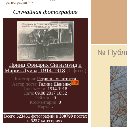
регистрации >>
Случайная фотография
№ Публ
Принц Фридрих Сигизмунд и
Мария-Луиза, 1914-1918
(1 фото)
Категория:
Ретро знаменитости
VIP
Автор поста:
Галина Шаненко
Год съемки:
1914-1918
Дата:
09.08.2017 16:32
Рейтинг:
0
Комментарии:
0
Карта:
-
Всего
523451
фотографий в
300790
постах
в
5257
категориях.