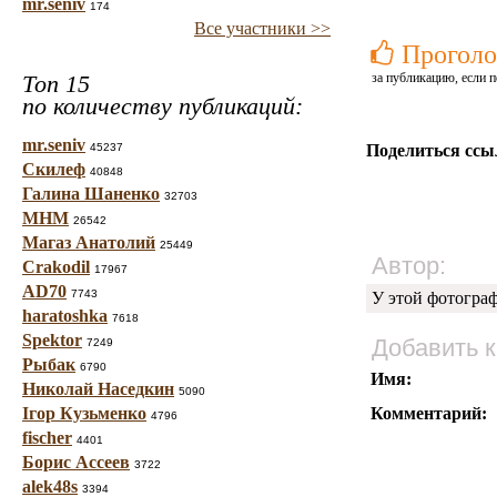
mr.seniv
174
Все участники >>
Проголо
Топ 15
за публикацию, если п
по количеству публикаций:
mr.seniv
45237
Поделиться ссы
Скилеф
40848
Галина Шаненко
32703
МНМ
26542
Магаз Анатолий
25449
Автор:
Crakodil
17967
AD70
7743
У этой фотогра
haratoshka
7618
Spektor
Добавить 
7249
Рыбак
6790
Имя:
Николай Наседкин
5090
Ігор Кузьменко
Комментарий:
4796
fischer
4401
Борис Ассеев
3722
alek48s
3394