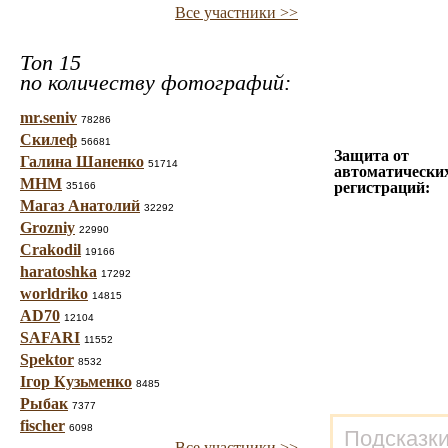
Все участники >>
Топ 15
по количеству фотографий:
mr.seniv
78286
Скилеф
56681
Защита от
Галина Шаненко
51714
автоматически
МНМ
регистраций:
35166
Магаз Анатолий
32292
Grozniy
22990
Crakodil
19166
haratoshka
17292
worldriko
14815
AD70
12104
SAFARI
11552
Spektor
8532
Ігор Кузьменко
8485
Рыбак
7377
fischer
6098
Подсказки
Все участники >>