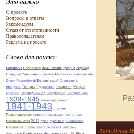
Это важно
О проекте
Вопросы и ответы
Рекомендуем
Отказ от ответственности
Правообладателям
Реклама на проекте
Слова для поиска:
Романовы
Селунского
Вкмч.Власия
Губерня
ледоход
Плавучий
Завеличье
Корытого
Мирожский
Учительский
Ольги
Россикйской
Ботанический
Станкевича
Шведские
Пещера
Трудолюбия
пожарного
Елецкий
Мужское
Водоподъемная
Богоугодное
Богоявленная
Ра
1939-1945
коллаборационист
1941-1943
старины
Провинциальная
старина
Чукоткская
Камчатская
2011
Нижнекамчатск
душе
пустынно
Енисейская
Красноярск
Тобольская
Тюменская
Тобольск
Автобусы I
Г.И.
Алеутской
Суйфунская
Мессионерская
Шарж