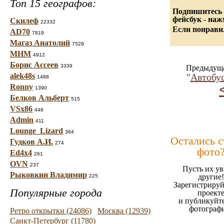
Топ 15 географов:
Подпишитесь 
фейсбук - на
Скилеф
22332
Если понравил
AD70
7819
Магаз Анатолий
7529
МНМ
4912
Борис Ассеев
3339
Предыдуща
alek48s
"
Автобу
1488
Ronny
1390
Белков Альберт
515
VSx86
446
Admin
411
Lounge_Lizard
364
Остались 
Гудков А.И.
274
фото
Ed4x4
261
OVN
237
Пусть их ув
Рыковкин Владимир
другие!
225
Зарегистрируй
Популярные города
проект
и публикуйт
фотограф
Ретро открытки (24086)
Москва (12939)
Санкт-Петербург (11780)