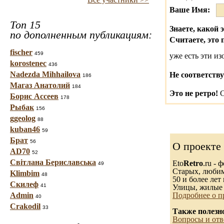
Ваше Имя:
Топ 15
Знаете, какой 
по дополненным публикациям:
Считаете, это 
fischer
459
уже есть эти и
korostenec
436
Nadezda Mihhailova
Не соответству
186
Магаз Анатолий
184
Это не ретро!
С
Борис Ассеев
178
Рыбак
156
ggeolog
88
kuban46
59
Брат
56
О проекте
AD70
52
Світлана Бериславська
Eto
Retro
.ru -
49
Старых, любимы
Klimbim
48
50 и более лет 
Скилеф
41
Улицы, жилые 
Admin
Подробнее о п
40
Crakodil
33
Также полезн
Вопросы и отв