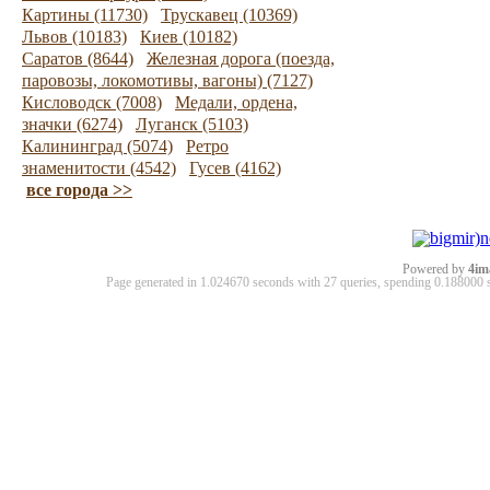
Картины (11730)
Трускавец (10369)
Львов (10183)
Киев (10182)
Саратов (8644)
Железная дорога (поезда,
паровозы, локомотивы, вагоны) (7127)
Кисловодск (7008)
Медали, ордена,
значки (6274)
Луганск (5103)
Калининград (5074)
Ретро
знаменитости (4542)
Гусев (4162)
все города >>
Powered by
4im
Page generated in 1.024670 seconds with 27 queries, spending 0.18800