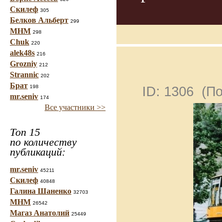
Скилеф
305
Белков Альберт
299
МНМ
298
Chuk
220
alek48s
216
Grozniy
212
Strannic
202
Брат
198
ID: 1306 (П
mr.seniv
174
Все участники >>
Топ 15
по количеству
публикаций:
mr.seniv
45211
Скилеф
40848
Галина Шаненко
32703
МНМ
26542
Магаз Анатолий
25449