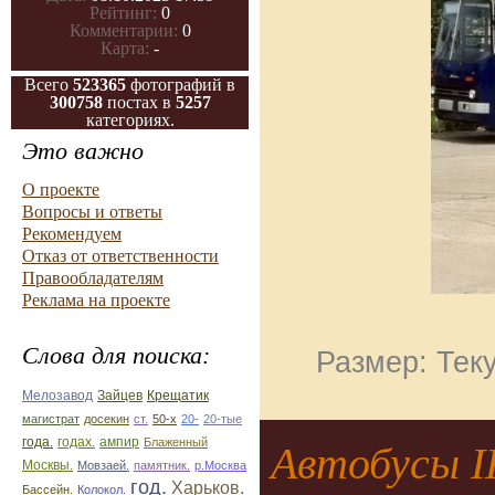
Рейтинг:
0
Комментарии:
0
Карта:
-
Всего
523365
фотографий в
300758
постах в
5257
категориях.
Это важно
О проекте
Вопросы и ответы
Рекомендуем
Отказ от ответственности
Правообладателям
Реклама на проекте
Слова для поиска:
Размер: Теку
Зайцев
Мелозавод
Крещатик
магистрат
досекин
ст.
50-х
20-
20-тые
ампир
года.
годах.
Блаженный
Автобусы 
Москвы.
Мовзаей.
памятник.
р.Москва
год.
Харьков.
Бассейн.
Колокол.