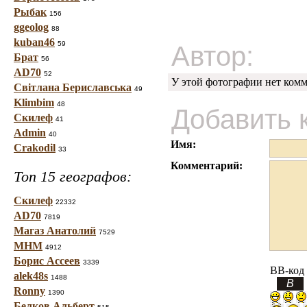
Рыбак
156
ggeolog
88
kuban46
59
Автор:
Брат
56
AD70
52
У этой фотографии нет комм
Світлана Бериславська
49
Klimbim
48
Добавить 
Скилеф
41
Admin
40
Имя:
Crakodil
33
Комментарий:
Топ 15 географов:
Скилеф
22332
AD70
7819
Магаз Анатолий
7529
МНМ
4912
Борис Ассеев
3339
BB-код
alek48s
1488
Ronny
1390
Белков Альберт