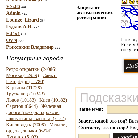
515
VSx86
Защита от
446
автоматических
Admin
411
регистраций:
Lounge_Lizard
364
Гудков А.И.
274
Ed4x4
261
Пожалу
OVN
237
Если у 
Рыковкин Владимир
225
получит
Популярные города
Ретро открытки (24086)
Москва (12939)
Санкт-
Петербург (11780)
Картины (11728)
Подсказки
Трускавец (10343)
Львов (10183)
Киев (10182)
Саратов (8644)
Железная
Ваше Имя:
дорога (поезда, паровозы,
локомотивы, вагоны) (7127)
Знаете, какой это год?
Введ
Кисловодск (7008)
Медали,
Считаете, это повтор?
Вве
ордена, значки (6274)
Луганск (5103)