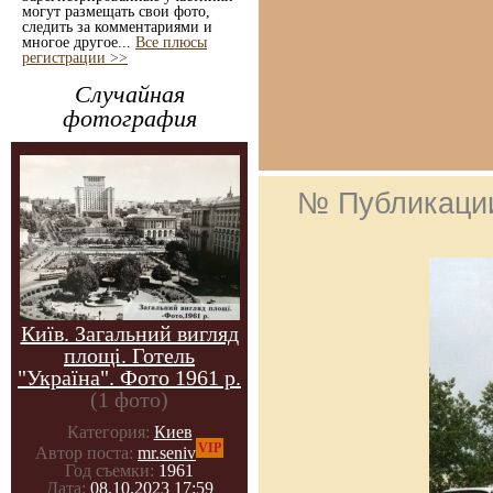
могут размещать свои фото,
следить за комментариями и
многое другое...
Все плюсы
регистрации >>
Случайная
фотография
№ Публикаци
Київ. Загальний вигляд
площі. Готель
"Україна". Фото 1961 р.
(1 фото)
Категория:
Киев
VIP
Автор поста:
mr.seniv
Год съемки:
1961
Дата:
08.10.2023 17:59