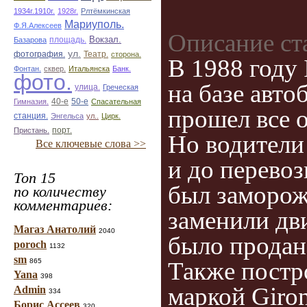
1934г.1910г.
1928г.
Рлтёмкинская
Мариуполь.
Ф.Я.Алексеев
Описание ст
площадь.
Вокзал.
Базарова
ул.
фотография.
Театр.
сторона.
В 1988 году
Фонтан.
сквер.
Итальянска
Банк.
фото.
на базе авто
улица.
Греческая
50-е
Гимназия.
40-е
Спасательная
прошел все о
станция.
Энгельса
ул..
Цирк.
Пристань.
порт.
Но водители
Все ключевые слова >>
и до перевоз
Топ 15
был замороже
по количеству
комментариев:
заменили дви
Магаз Анатолий
2040
было продан
poroch
1132
sm
Также постр
865
Yana
398
маркой Giro
Admin
334
Борис Ассеев
320