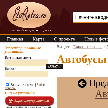
Старые фотографии городов
Главная
Карта
О проекте
Новые фот
Вы здесь:
Главная страница
>
Зарегистрированные
участники
Автобусы
Имя пользователя:
Пароль:
Пред
Запомнить меня |
Забыли
пароль?
Ав
Еще не участник?
Зарегистрированные участники