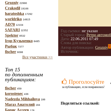
Grozniy
22990
Crakodil
19166
haratoshka
17292
worldriko
14815
AD70
12104
SAFARI
Год съемки:
не указан
11552
Старый город:
Ретро автомо
Spektor
8532
Дата:
22.06.2011 07:49
Ігор Кузьменко
8485
Слова для поиска:
Рыбак
V
7377
Автор публикации:
Grozniy
Источник:
fischer
6098
Все участники >>
Топ 15
по дополненным
публикациям:
Проголосуйте
за публикацию, если понравилась!
fischer
459
korostenec
436
Nadezda Mihhailova
186
Поделиться ссылкой:
Магаз Анатолий
184
Борис Ассеев
178