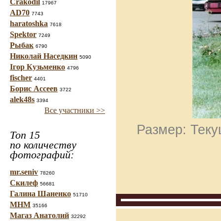
Crakodil
17967
AD70
7743
haratoshka
7618
Spektor
7249
Рыбак
6790
Николай Наседкин
5090
Ігор Кузьменко
4796
fischer
4401
Борис Ассеев
3722
alek48s
3394
Все участники >>
Размер: Теку
Топ 15
по количеству
фотографий:
mr.seniv
78260
Скилеф
56681
Галина Шаненко
51710
МНМ
35166
Магаз Анатолий
32292