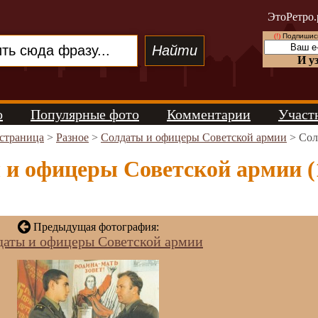
ЭтоРетро.
(!)
Подпишись
И у
о
Популярные фото
Комментарии
Участ
 страница
>
Разное
>
Солдаты и офицеры Советской армии
> Сол
 и офицеры Советской армии (
Предыдущая фотография:
даты и офицеры Советской армии