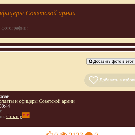
офицеры Советской армии
 фотографии:
Добавить фото в этот 
казан
олдаты и офицеры Советской армии
08:44
:
VIP
ии:
Grozniy