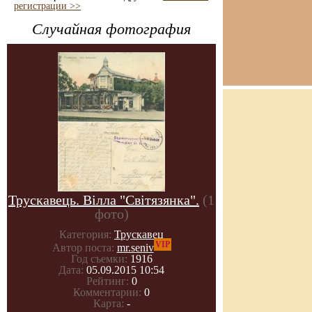
регистрации >>
Случайная фотография
Трускавець. Вілла "Світязянка".
(1
фото)
Категория:
Трускавец
VIP
Автор поста:
mr.seniv
Год съемки:
1916
Дата:
05.09.2015 10:54
Рейтинг:
0
Комментарии:
0
Карта:
-