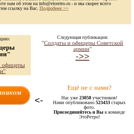
е нам об этом на info@etoretro.ru - и мы скорее всего
тим ссылку на Вас.
Подробнее >>
Следующая публикация:
ацию:
"
Солдаты и офицеры Советской
ицеры
армии
"
ии"
->>
и офицеры
и"
Ещё не с нами?
<-
Нас уже
23058
участников!
Нами опубликовано
523433
старых
фото.
Присоединяйтесь и Вы
к команде
ЭтоРетро!