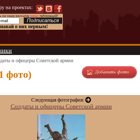
ру на проектах:
 на нашу рассылку
новых
публикаций!
знавай о них первым!
ники
даты и офицеры Советской армии
1 фото)
Следующая фотография:
Солдаты и офицеры Советской армии