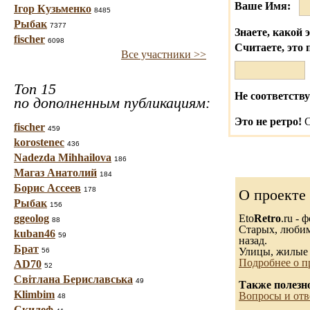
Ваше Имя:
Ігор Кузьменко
8485
Рыбак
7377
Знаете, какой 
fischer
6098
Считаете, это 
Все участники >>
Топ 15
Не соответству
по дополненным публикациям:
Это не ретро!
С
fischer
459
korostenec
436
Nadezda Mihhailova
186
Магаз Анатолий
184
Борис Ассеев
178
О проекте
Рыбак
156
ggeolog
Eto
Retro
.ru -
88
Старых, любимы
kuban46
59
назад.
Брат
Улицы, жилые 
56
Подробнее о п
AD70
52
Світлана Бериславська
49
Также полезн
Klimbim
Вопросы и отв
48
Скилеф