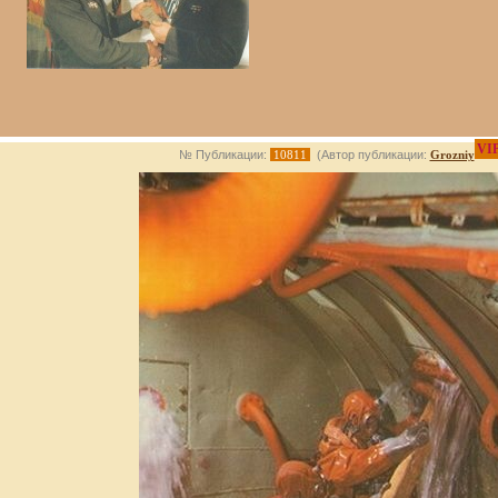
VI
№ Публикации:
10811
(Автор публикации:
Grozniy