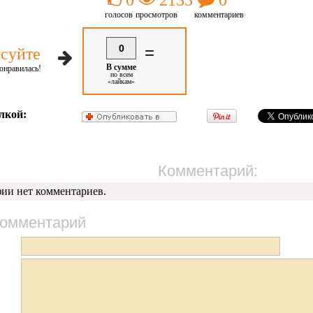
0
2133
0
голосов
просмотров
комментариев
0
=
суйте
В сумме
онравилась!
по всем
«лайкам»
лкой:
Комментарий:
фии нет комментариев.
комментарий