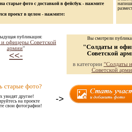
а старые фото с доставкой в фейсбук - нажмите
напишит
размес
ся проект в целом - нажмите:
ыдущая публикация:
Вы смотрели публик
 и офицеры Советской
"Солдаты и оф
армии
"
Советской арм
<<-
в категории
"Солдаты 
Советской арми
ь старые фото?
х увидят другие!
->
ируйтесь на проекте
те свои фотографии!