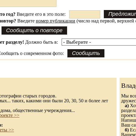
это год?
Введите его в это поле:
повтор?
Введите
номер публикации
(число над первой, верхней 
ет разделу!
Должно быть в:
ообщить о современном фото:
Влад
 фотографии старых городов.
Мы все
х... таких, какими они были 20, 30, 50 и более лет
дружес
а)
Хот
дома, общественные учереждения...
раздел
роекте >>
проект
Напиши
о:
Ваш са
еты >>
б)
Есл
Вашему