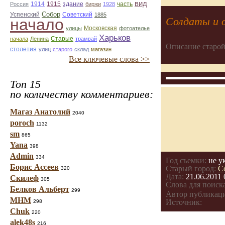
вид
1914
1915
здание
Россия
биржи
1928
часть
Собор
Успенский
Советский
1885
Солдаты и 
начало
улицы
Московская
фотоателье
Харьков
Старые
начала
Ленина
трамвай
Описание старой
столетия
улиц
старого
склад
магазин
Все ключевые слова >>
Топ 15
по количеству комментариев:
Магаз Анатолий
2040
poroch
1132
sm
865
Yana
398
Admin
334
Год съемки:
не у
Борис Ассеев
Старый город:
С
320
Дата:
21.06.2011 
Скилеф
305
Слова для поиска
Белков Альберт
299
Автор публикац
МНМ
Источник:
298
Chuk
220
alek48s
216