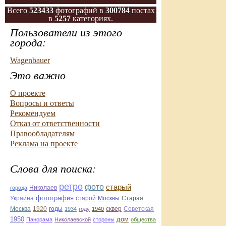
Всего
523433
фотографий в
300784
постах
в
5257
категориях.
Пользователи из этого
города:
Wagenbauer
Это важно
О проекте
Вопросы и ответы
Рекомендуем
Отказ от ответственности
Правообладателям
Реклама на проекте
Слова для поиска:
ретро
фото
старый
Николаев
города
фотография
Украина
Старая
старой
Москвы
Москва
1920
годы
сквер
1934
году
1940
Советская
1950
дом
Панорама
Николаевской
стороны
общества