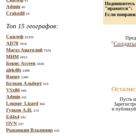
41
Подпишитесь н
Admin
40
"нравится":
Crakodil
Если понравил
33
Топ 15 географов:
Скилеф
Пред
22332
"
Солдаты
AD70
7819
Магаз Анатолий
7529
МНМ
4912
Борис Ассеев
3339
alek48s
1488
Ronny
1390
Белков Альберт
515
Осталис
VSx86
446
Admin
411
Пусть и
Lounge_Lizard
Зарегистр
364
и публикуй
Гудков А.И.
274
Ed4x4
261
OVN
237
Рыковкин Владимир
225