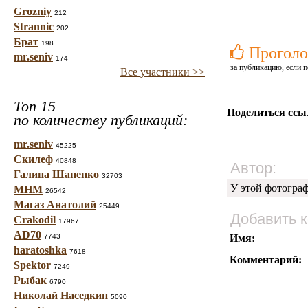
Grozniy
212
Strannic
202
Брат
198
Проголо
mr.seniv
174
за публикацию, если п
Все участники >>
Топ 15
Поделиться ссы
по количеству публикаций:
mr.seniv
45225
Скилеф
40848
Автор:
Галина Шаненко
32703
У этой фотогра
МНМ
26542
Магаз Анатолий
25449
Добавить 
Crakodil
17967
AD70
7743
Имя:
haratoshka
7618
Комментарий:
Spektor
7249
Рыбак
6790
Николай Наседкин
5090