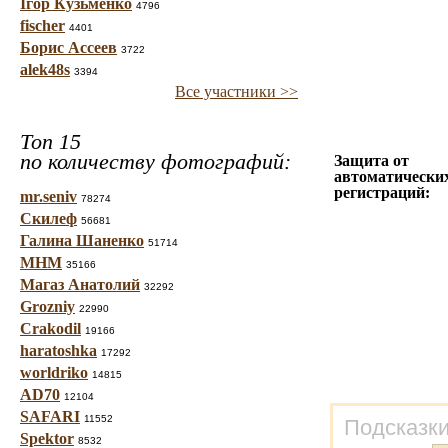
Ігор Кузьменко
4796
fischer
4401
Борис Ассеев
3722
alek48s
3394
Все участники >>
Топ 15
по количеству фотографий:
Защита от
автоматически
регистраций:
mr.seniv
78274
Скилеф
56681
Галина Шаненко
51714
МНМ
35166
Магаз Анатолий
32292
Grozniy
22990
Crakodil
19166
haratoshka
17292
worldriko
14815
AD70
12104
SAFARI
11552
Подсказки
Spektor
8532