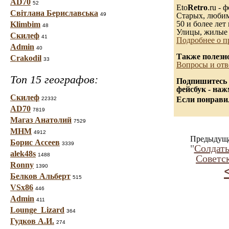
AD70
52
Eto
Retro
.ru -
Світлана Бериславська
49
Старых, любимы
50 и более лет 
Klimbim
48
Улицы, жилые 
Скилеф
41
Подробнее о п
Admin
40
Также полезн
Crakodil
33
Вопросы и отв
Топ 15 географов:
Подпишитесь 
фейсбук - на
Скилеф
Если понравил
22332
AD70
7819
Магаз Анатолий
7529
МНМ
4912
Предыдуща
Борис Ассеев
3339
"
Солдат
alek48s
1488
Советс
Ronny
1390
Белков Альберт
515
VSx86
446
Admin
411
Lounge_Lizard
364
Гудков А.И.
274