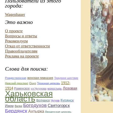
Пользователи из этого
города:
Wagenbauer
Это важно
О проекте
Вопросы и ответы
Рекомендуем
Отказ от ответственности
Правообладателям
Реклама на проекте
Слова для поиска:
женская гимназия
Рождественская
Траурное шествие
1912-
Невский проспект
Оцуп
Троицкая церковь
1914
Лозовая
Раменское
ул.Чугунова
моностырь
Харьковская
область
Купянск
Волчанск
Чугуев
Богодухов
Святогорск
Изюм
Валки
Бердянск
Ахтырка
Введенская церковь