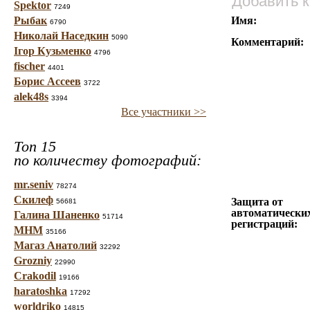
Добавить 
Spektor
7249
Рыбак
Имя:
6790
Николай Наседкин
5090
Комментарий:
Ігор Кузьменко
4796
fischer
4401
Борис Ассеев
3722
alek48s
3394
Все участники >>
Топ 15
по количеству фотографий:
mr.seniv
78274
Скилеф
Защита от
56681
автоматически
Галина Шаненко
51714
регистраций:
МНМ
35166
Магаз Анатолий
32292
Grozniy
22990
Crakodil
19166
haratoshka
17292
worldriko
14815