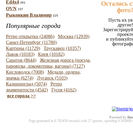
Ed4x4
Остались 
261
OVN
фото
237
Рыковкин Владимир
225
Пусть их ув
Популярные города
другие!
Зарегистрируй
проект
Ретро открытки (24086)
Москва (12939)
и публикуйт
Санкт-Петербург (11780)
фотограф
Картины (11729)
Трускавец (10357)
Львов (10183)
Киев (10182)
Саратов (8644)
Железная дорога (поезда,
паровозы, локомотивы, вагоны) (7127)
Кисловодск (7008)
Медали, ордена,
значки (6274)
Луганск (5103)
Калининград (5074)
Ретро
знаменитости (4542)
Гусев (4162)
все города >>
Powered by
4im
Page generated in 0.705459 seconds with 27 queries, spending 0.50300