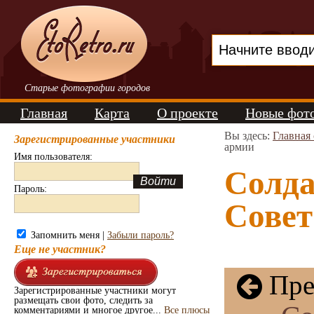
Старые фотографии городов
Главная
Карта
О проекте
Новые фот
Вы здесь:
Главная
Зарегистрированные участники
армии
Имя пользователя:
Солд
Пароль:
Совет
Запомнить меня |
Забыли пароль?
Еще не участник?
Пре
Зарегистрированные участники могут
размещать свои фото, следить за
комментариями и многое другое...
Все плюсы