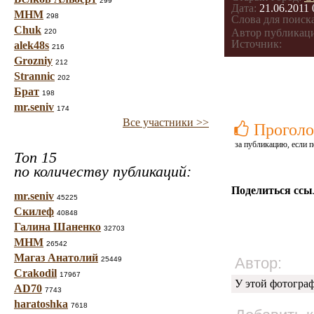
299
Дата:
21.06.2011 
МНМ
298
Слова для поиска
Chuk
Автор публикац
220
Источник:
alek48s
216
Grozniy
212
Strannic
202
Брат
198
mr.seniv
174
Все участники >>
Проголо
за публикацию, если п
Топ 15
по количеству публикаций:
Поделиться ссы
mr.seniv
45225
Скилеф
40848
Галина Шаненко
32703
МНМ
26542
Магаз Анатолий
Автор:
25449
Crakodil
17967
У этой фотогра
AD70
7743
haratoshka
7618