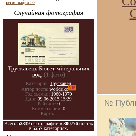
Со
регистрации >>
С
Случайная фотография
Трускавець.Бювет мінеральних
вод.
(1 фото)
Категория:
Трускавец
VIP
Автор поста:
worldriko
Год съемки:
1960-1970
Дата:
09.06.2015 15:29
№ Публ
Рейтинг:
0
Комментарии:
0
Карта:
-
Всего
523395
фотографий в
300776
постах
в
5257
категориях.