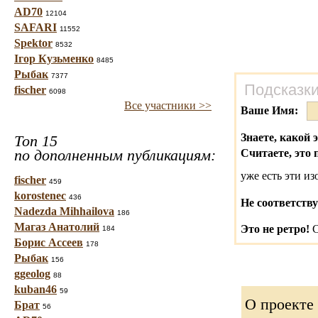
AD70
12104
SAFARI
11552
Spektor
8532
Ігор Кузьменко
8485
Рыбак
7377
Подсказки
fischer
6098
Все участники >>
Ваше Имя:
Знаете, какой 
Топ 15
по дополненным публикациям:
Считаете, это 
уже есть эти и
fischer
459
korostenec
436
Не соответству
Nadezda Mihhailova
186
Магаз Анатолий
Это не ретро!
С
184
Борис Ассеев
178
Рыбак
156
ggeolog
88
kuban46
59
О проекте
Брат
56