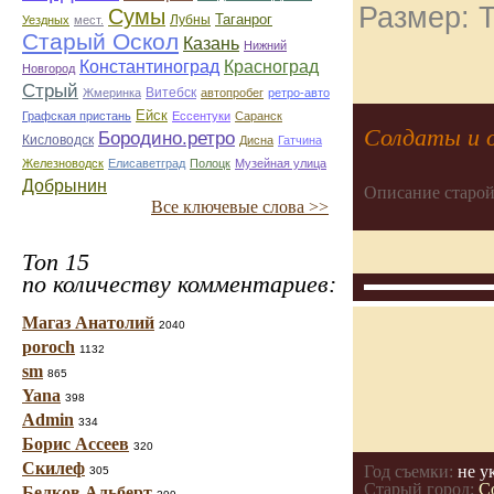
Размер: Т
Сумы
Таганрог
Лубны
Уездных
мест.
Старый Оскол
Казань
Нижний
Константиноград
Красноград
Новгород
Стрый
Витебск
Жмеринка
автопробег
ретро-авто
Ейск
Графская пристань
Ессентуки
Саранск
Солдаты и 
Бородино.ретро
Кисловодск
Дисна
Гатчина
Железноводск
Елисаветград
Полоцк
Музейная улица
Добрынин
Описание старой
Все ключевые слова >>
Топ 15
по количеству комментариев:
Магаз Анатолий
2040
poroch
1132
sm
865
Yana
398
Admin
334
Борис Ассеев
320
Скилеф
Год съемки:
не у
305
Старый город:
С
Белков Альберт