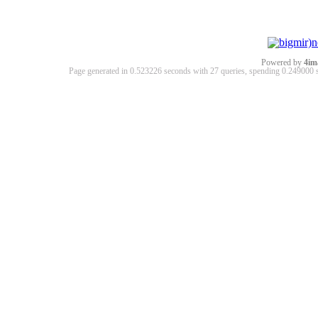
Powered by
4im
Page generated in 0.523226 seconds with 27 queries, spending 0.24900