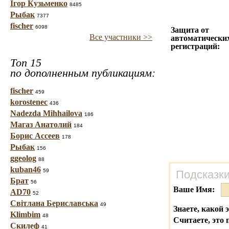
Ігор Кузьменко
8485
Рыбак
7377
fischer
6098
Защита от
Все участники >>
автоматически
регистраций:
Топ 15
по дополненным публикациям:
fischer
459
korostenec
436
Nadezda Mihhailova
186
Магаз Анатолий
184
Борис Ассеев
178
Рыбак
156
ggeolog
88
kuban46
59
Подсказки
Брат
56
Ваше Имя:
AD70
52
Світлана Бериславська
49
Знаете, какой 
Klimbim
48
Считаете, это 
Скилеф
41