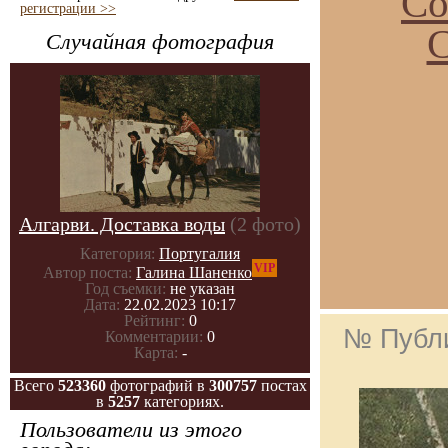
Со
регистрации >>
С
Случайная фотография
Алгарви. Доставка воды
(2 фото)
Категория:
Португалия
VIP
Автор поста:
Галина Шаненко
Год съемки:
не указан
Дата:
22.02.2023 10:17
Рейтинг:
0
№ Публ
Комментарии:
0
Карта:
-
Всего
523360
фотографий в
300757
постах
в
5257
категориях.
Пользователи из этого