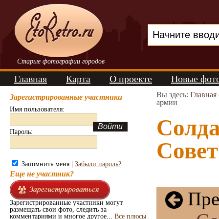
Старые фотографии городов
Главная
Карта
О проекте
Новые фот
Вы здесь:
Главная
Зарегистрированные участники
армии
Имя пользователя:
Солд
Пароль:
Совет
Запомнить меня |
Забыли пароль?
Еще не участник?
Пре
Зарегистрированные участники могут
размещать свои фото, следить за
комментариями и многое другое...
Все плюсы