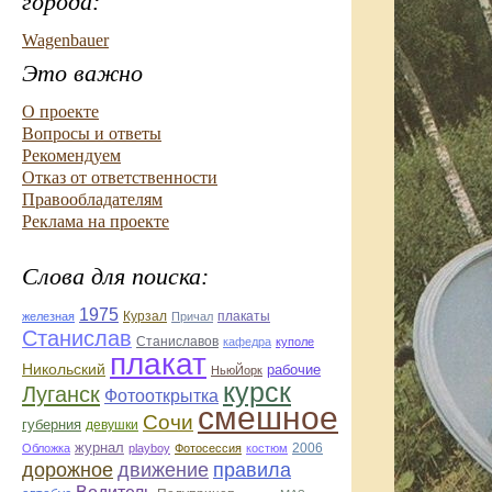
города:
Wagenbauer
Это важно
О проекте
Вопросы и ответы
Рекомендуем
Отказ от ответственности
Правообладателям
Реклама на проекте
Слова для поиска:
1975
Курзал
плакаты
железная
Причал
Станислав
Станиславов
кафедра
куполе
плакат
Никольский
рабочие
НьюЙорк
курск
Луганск
Фотооткрытка
смешное
Сочи
губерния
девушки
журнал
2006
Обложка
playboy
Фотосессия
костюм
дорожное
движение
правила