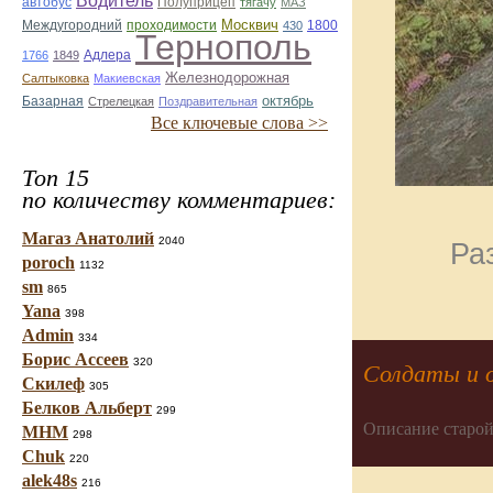
Водитель
автобус
Полуприцеп
тягачу
МАЗ
Москвич
Междугородний
проходимости
1800
430
Тернополь
Адлера
1766
1849
Железнодорожная
Салтыковка
Макиевская
октябрь
Базарная
Стрелецкая
Поздравительная
Все ключевые слова >>
Топ 15
по количеству комментариев:
Магаз Анатолий
2040
Ра
poroch
1132
sm
865
Yana
398
Admin
334
Борис Ассеев
320
Солдаты и 
Скилеф
305
Белков Альберт
299
Описание старой
МНМ
298
Chuk
220
alek48s
216