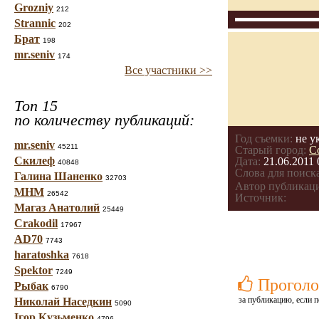
Grozniy
212
Strannic
202
Брат
198
mr.seniv
174
Все участники >>
Топ 15
по количеству публикаций:
Год съемки:
не у
mr.seniv
45211
Старый город:
С
Скилеф
Дата:
21.06.2011 
40848
Слова для поиска
Галина Шаненко
32703
Автор публикац
МНМ
26542
Источник:
Магаз Анатолий
25449
Crakodil
17967
AD70
7743
haratoshka
7618
Spektor
7249
Проголо
Рыбак
6790
за публикацию, если п
Николай Наседкин
5090
Ігор Кузьменко
4796