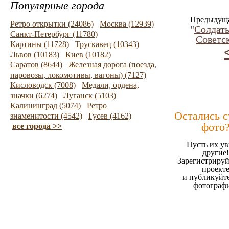
Популярные города
Предыдуща
Ретро открытки (24086)
Москва (12939)
"
Солдат
Санкт-Петербург (11780)
Советс
Картины (11728)
Трускавец (10343)
Львов (10183)
Киев (10182)
Саратов (8644)
Железная дорога (поезда,
паровозы, локомотивы, вагоны) (7127)
Кисловодск (7008)
Медали, ордена,
значки (6274)
Луганск (5103)
Калининград (5074)
Ретро
Остались 
знаменитости (4542)
Гусев (4162)
фото
все города >>
Пусть их ув
другие!
Зарегистрируй
проект
и публикуйт
фотограф