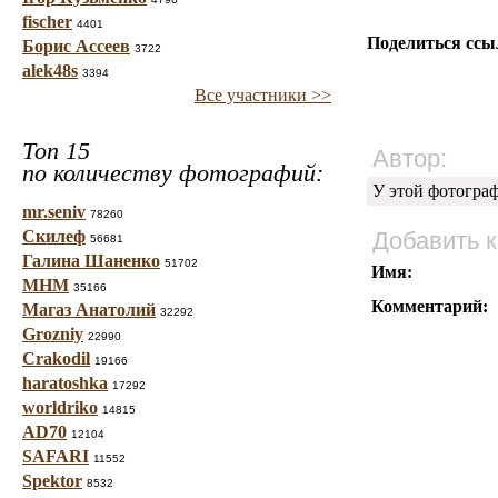
fischer
4401
Поделиться ссы
Борис Ассеев
3722
alek48s
3394
Все участники >>
Топ 15
Автор:
по количеству фотографий:
У этой фотогра
mr.seniv
78260
Скилеф
Добавить 
56681
Галина Шаненко
51702
Имя:
МНМ
35166
Комментарий:
Магаз Анатолий
32292
Grozniy
22990
Crakodil
19166
haratoshka
17292
worldriko
14815
AD70
12104
SAFARI
11552
Spektor
8532