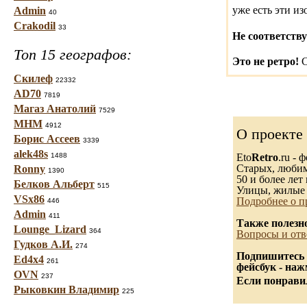
уже есть эти и
Admin
40
Crakodil
33
Не соответству
Топ 15 географов:
Это не ретро!
С
Скилеф
22332
AD70
7819
Магаз Анатолий
7529
МНМ
4912
О проекте
Борис Ассеев
3339
alek48s
1488
Eto
Retro
.ru -
Старых, любимы
Ronny
1390
50 и более лет 
Белков Альберт
515
Улицы, жилые 
VSx86
Подробнее о п
446
Admin
411
Также полезн
Lounge_Lizard
364
Вопросы и отв
Гудков А.И.
274
Подпишитесь 
Ed4x4
261
фейсбук - на
OVN
237
Если понравил
Рыковкин Владимир
225