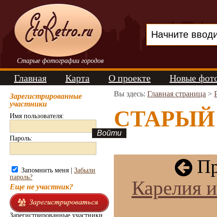
Старые фотографии городов
Главная
Карта
О проекте
Новые фот
Вы здесь:
Главная страница
>
Зарегистрированные
участники
СТАРЫЙ 
Имя пользователя:
Пароль:
Пр
Запомнить меня |
Забыли
пароль?
Карелия и
Еще не участник?
Зарегистрированные участники