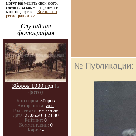
могут размещать свои фото,
следить за комментариями и
многое другое...
Все плюсы
регистрации >>
Случайная
фотография
№ Публикации:
Зборов 1930 год
(2
фото)
Категория:
Зборов
Автор поста:
vip1
Год съемки:
не указан
Дата:
27.06.2011 21:40
Рейтинг:
0
Комментарии:
0
Карта:
-