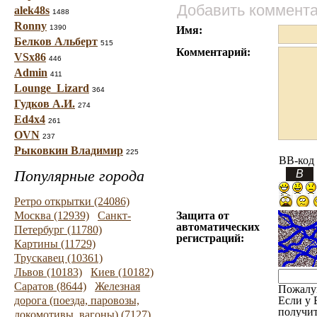
Добавить коммент
alek48s
1488
Ronny
1390
Имя:
Белков Альберт
515
Комментарий:
VSx86
446
Admin
411
Lounge_Lizard
364
Гудков А.И.
274
Ed4x4
261
OVN
237
Рыковкин Владимир
225
BB-код
Популярные города
Ретро открытки (24086)
Москва (12939)
Санкт-
Защита от
автоматических
Петербург (11780)
регистраций:
Картины (11729)
Трускавец (10361)
Львов (10183)
Киев (10182)
Саратов (8644)
Железная
Пожалу
дорога (поезда, паровозы,
Если у 
получит
локомотивы, вагоны) (7127)