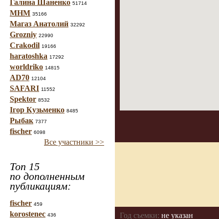
Галина Шаненко
51714
МНМ
35166
Магаз Анатолий
32292
Grozniy
22990
Crakodil
19166
haratoshka
17292
worldriko
14815
AD70
12104
SAFARI
11552
Spektor
8532
Ігор Кузьменко
8485
Рыбак
7377
fischer
6098
Все участники >>
Топ 15
по дополненным
публикациям:
fischer
459
korostenec
Год съемки:
не указан
436