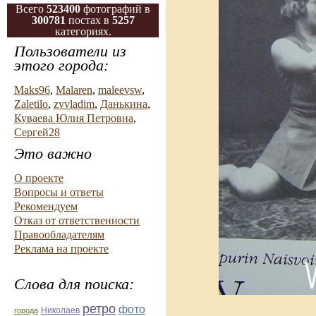
Всего
523400
фотографий в
300781
постах в
5257
категориях.
Пользователи из
этого города:
Maks96
,
Malaren
,
maleevsw
,
Zaletilo
,
zvvladim
,
Данькина
,
Куваева Юлия Петровна
,
Сергей28
Это важно
О проекте
Вопросы и ответы
Рекомендуем
Отказ от ответственности
Правообладателям
Реклама на проекте
Слова для поиска:
ретро
фото
Николаев
города