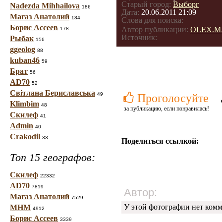
Старый город:
Выборг
Nadezda Mihhailova
186
Дата:
20.06.2011 21:09
Магаз Анатолий
184
Слова для поиска:
Борис Ассеев
Автор публикации:
OLEX.M
178
Источник:
Рыбак
156
ggeolog
88
kuban46
59
Брат
56
AD70
52
Світлана Бериславська
49
Проголосуйте
Klimbim
48
за публикацию, если понравилась!
Скилеф
41
Admin
40
Crakodil
33
Поделиться ссылкой:
Топ 15 географов:
Скилеф
22332
AD70
7819
Автор:
Магаз Анатолий
7529
У этой фотографии нет комм
МНМ
4912
Борис Ассеев
3339