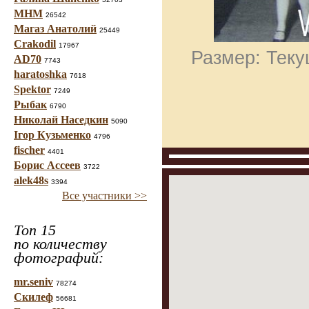
МНМ
26542
Магаз Анатолий
25449
Crakodil
17967
Размер: Теку
AD70
7743
haratoshka
7618
Spektor
7249
Рыбак
6790
Николай Наседкин
5090
Ігор Кузьменко
4796
fischer
4401
Борис Ассеев
3722
alek48s
3394
Все участники >>
Топ 15
по количеству
фотографий:
mr.seniv
78274
Скилеф
56681