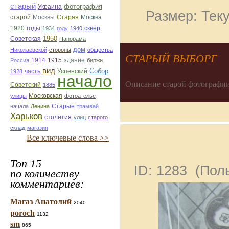
старый
фотография
Украина
Размер: Теку
Старая
Москва
старой
Москвы
1920
годы
сквер
1934
году
1940
1950
Советская
Панорама
дом
Николаевской
стороны
общества
СТАРЫЙ ВЫБОРГ
1914
1915
здание
Россия
биржи
вид
Собор
Успенский
1928
часть
начало
Описание старой фотографии
Советский
1885
улицы
Московская
фотоателье
Старые
начала
Ленина
трамвай
Харьков
столетия
улиц
старого
склад
магазин
Все ключевые слова >>
Топ 15
ID: 1283 (По
по количеству
комментариев:
Магаз Анатолий
2040
poroch
1132
sm
865