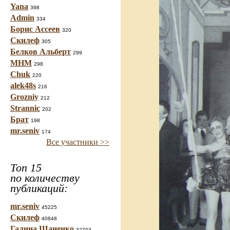
Yana
398
Admin
334
Борис Ассеев
320
Скилеф
305
Белков Альберт
299
МНМ
298
Chuk
220
alek48s
216
Grozniy
212
Strannic
202
Брат
198
mr.seniv
174
Все участники >>
Топ 15
по количеству
публикаций:
mr.seniv
45225
Скилеф
40848
Галина Шаненко
32703