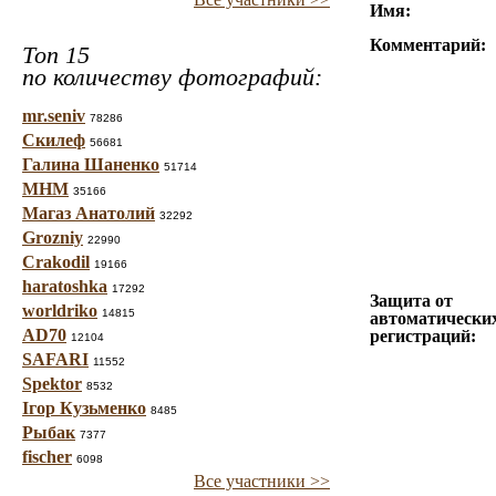
Имя:
Комментарий:
Топ 15
по количеству фотографий:
mr.seniv
78286
Скилеф
56681
Галина Шаненко
51714
МНМ
35166
Магаз Анатолий
32292
Grozniy
22990
Crakodil
19166
haratoshka
17292
Защита от
worldriko
14815
автоматически
AD70
регистраций:
12104
SAFARI
11552
Spektor
8532
Ігор Кузьменко
8485
Рыбак
7377
fischer
6098
Все участники >>