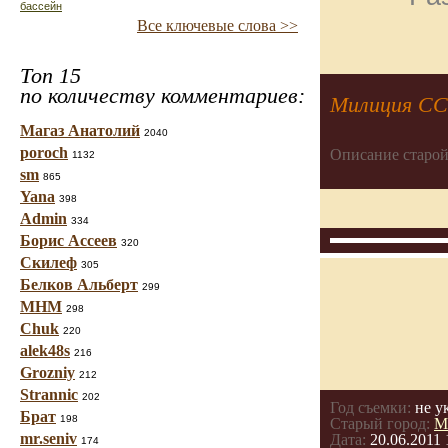
бассейн
Все ключевые слова >>
Топ 15
по количеству комментариев:
Милиция С
Магаз Анатолий
2040
poroch
Описание старой
1132
sm
865
Yana
398
Admin
334
Борис Ассеев
320
Скилеф
305
Белков Альберт
299
МНМ
298
Chuk
220
alek48s
216
Grozniy
212
Strannic
202
Год съемки:
не у
Брат
198
Старый город:
М
mr.seniv
Дата:
20.06.2011 
174