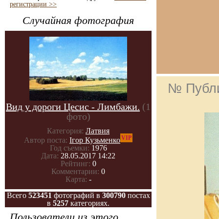
регистрации >>
Случайная фотография
№ Публ
Вид у дороги Цесис - Лимбажи.
(1
фото)
Категория:
Латвия
VIP
Автор поста:
Ігор Кузьменко
Год съемки:
1976
Дата:
28.05.2017 14:22
Рейтинг:
0
Комментарии:
0
Карта:
-
Всего
523451
фотографий в
300790
постах
в
5257
категориях.
Пользователи из этого