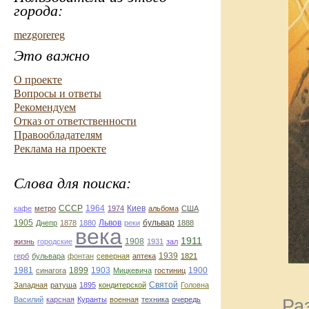
города:
mezgorereg
Это важно
О проекте
Вопросы и ответы
Рекомендуем
Отказ от ответственности
Правообладателям
Реклама на проекте
Слова для поиска:
СССР
1964
Киев
кафе
метро
1974
альбома
США
бульвар
1905
Днепр
1878
1880
Львов
реки
1888
века
1911
1908
жизнь
городские
1931
зал
герб
бульвара
фонтан
северная
аптека
1939
1821
1981
1903
1900
синагога
1899
Мицкевича
гостиниц
Западная
ратуша
1895
кондитерской
Святой
Головна
Василий
карсная
Куранты
военная
техника
очередь
Ра