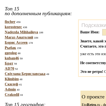
Топ 15
по дополненным публикациям:
fischer
459
Подсказки
korostenec
436
Nadezda Mihhailova
Ваше Имя:
186
Магаз Анатолий
184
Знаете, какой 
Борис Ассеев
178
Считаете, это 
Рыбак
156
ggeolog
уже есть эти и
88
kuban46
59
Не соответству
Брат
56
AD70
52
Это не ретро!
С
Світлана Бериславська
49
Klimbim
48
Скилеф
41
Admin
40
Crakodil
33
О проекте
Топ 15 географов:
Eto
Retro
.ru -