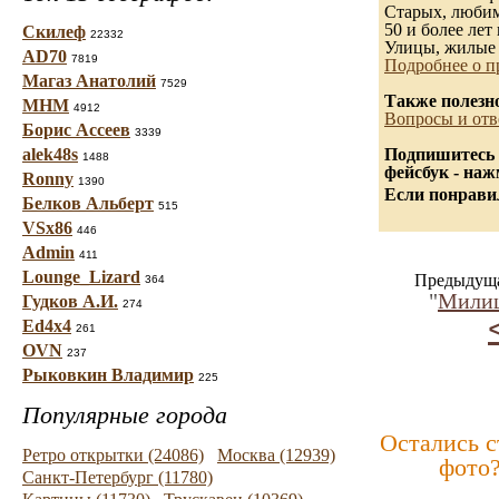
Старых, любимы
50 и более лет 
Скилеф
22332
Улицы, жилые 
AD70
7819
Подробнее о п
Магаз Анатолий
7529
Также полезн
МНМ
4912
Вопросы и отв
Борис Ассеев
3339
alek48s
Подпишитесь 
1488
фейсбук - на
Ronny
1390
Если понравил
Белков Альберт
515
VSx86
446
Admin
411
Lounge_Lizard
Предыдуща
364
"
Мили
Гудков А.И.
274
Ed4x4
261
OVN
237
Рыковкин Владимир
225
Популярные города
Остались 
Ретро открытки (24086)
Москва (12939)
фото
Санкт-Петербург (11780)