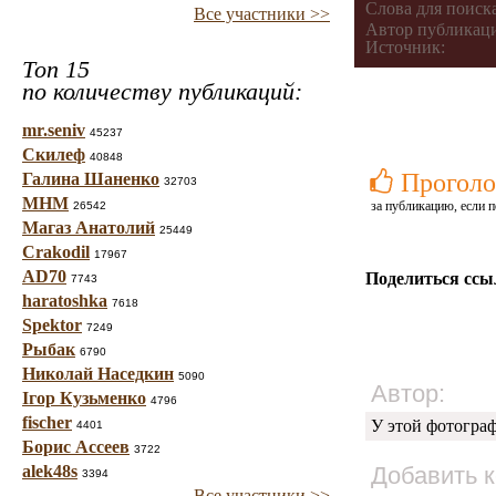
Слова для поиска
Все участники >>
Автор публикац
Источник:
Топ 15
по количеству публикаций:
mr.seniv
45237
Скилеф
40848
Проголо
Галина Шаненко
32703
МНМ
за публикацию, если п
26542
Магаз Анатолий
25449
Crakodil
17967
AD70
Поделиться ссы
7743
haratoshka
7618
Spektor
7249
Рыбак
6790
Николай Наседкин
5090
Автор:
Ігор Кузьменко
4796
fischer
У этой фотогра
4401
Борис Ассеев
3722
alek48s
Добавить 
3394
Все участники >>