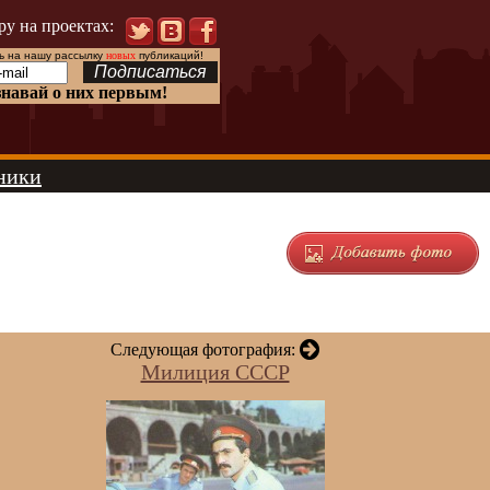
ру на проектах:
 на нашу рассылку
новых
публикаций!
знавай о них первым!
ники
Следующая фотография:
Милиция СССР