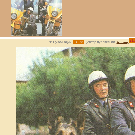
VI
№ Публикации:
10688
(Автор публикации:
Grozniy