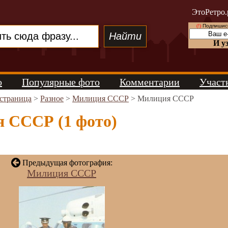
ЭтоРетро.
(!)
Подпишись
И у
о
Популярные фото
Комментарии
Участ
 страница
>
Разное
>
Милиция СССР
> Милиция СССР
 СССР (1 фото)
Предыдущая фотография:
Милиция СССР