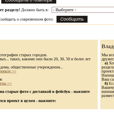
ет разделу!
Должно быть в:
ообщить о современном фото:
Влад
 фотографии старых городов.
Мы все
х... таких, какими они были 20, 30, 50 и более лет
дружес
а)
Хот
дома, общественные учереждения...
раздел
роекте >>
проект
Напиши
о:
Ваш са
еты >>
б)
Есл
Вашему
а старые фото с доставкой в фейсбук - нажмите
напишит
размес
ся проект в целом - нажмите: