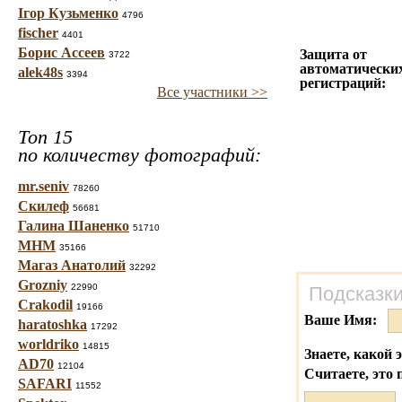
Ігор Кузьменко
4796
fischer
4401
Борис Ассеев
Защита от
3722
автоматически
alek48s
3394
регистраций:
Все участники >>
Топ 15
по количеству фотографий:
mr.seniv
78260
Скилеф
56681
Галина Шаненко
51710
МНМ
35166
Магаз Анатолий
32292
Grozniy
22990
Подсказки
Crakodil
19166
Ваше Имя:
haratoshka
17292
worldriko
14815
Знаете, какой 
AD70
12104
Считаете, это 
SAFARI
11552