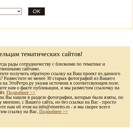
ельцам тематических сайтов!
гда рады сотрудничеству с близкими по тематике и
твенными сайтами.
ите получить обратную ссылку на Ваш проект из данного
а? Разместите не менее 30 старых фотографий из Вашего
а на ЭтоРетро.ру указав источник в соответсвующем поле.
те нам о факте публикации, и мы разместим ссылочку на
йт.
Подробнее >>
и Вы нашли в разделе фотографии, которые были взяты, по
 мнению, с Вашего сайта, но без ссылки на Вас - просто
е нам об этом на info@etoretro.ru - и мы скорее всего
тим ссылку на Вас.
Подробнее >>