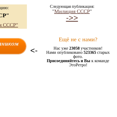
Следующая публикация:
ацию:
"
Милиция СССР
"
СР"
->>
я СССР"
Ещё не с нами?
<-
Нас уже
23058
участников!
Нами опубликовано
523365
старых
фото.
Присоединяйтесь и Вы
к команде
ЭтоРетро!