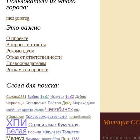
Пользователи из этого
города:
mezgorereg
Это важно
О проекте
Вопросы и ответы
Рекомендуем
Отказ от ответственности
Правообладателям
Реклама на проекте
Слова для поиска:
1887
Иркутск
Дубно
Самара1881
Выборг
1682
Черновцы
Ростов
Дону
Богадельня
Мореходное
Челябинск
ход
учебное
Креста
судна
Уфимская
Христорождественский
потребителей
ХПИ
Милиция С
Кумертау
Стерлитамак
Белая
Тольятти
Жигулевск
тюрьма
Описание старой
Мелеуз
Диканька
троллейбус
Петр
1782