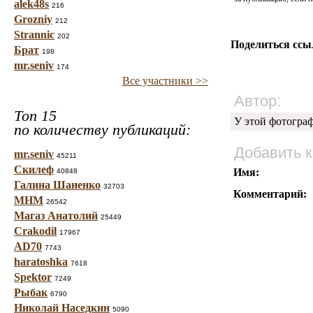
alek48s
216
Grozniy
212
Strannic
202
Поделиться ссы
Брат
198
mr.seniv
174
Все участники >>
Автор:
Топ 15
У этой фотогра
по количеству публикаций:
Добавить 
mr.seniv
45211
Скилеф
Имя:
40848
Галина Шаненко
32703
Комментарий:
МНМ
26542
Магаз Анатолий
25449
Crakodil
17967
AD70
7743
haratoshka
7618
Spektor
7249
Рыбак
6790
Николай Наседкин
5090