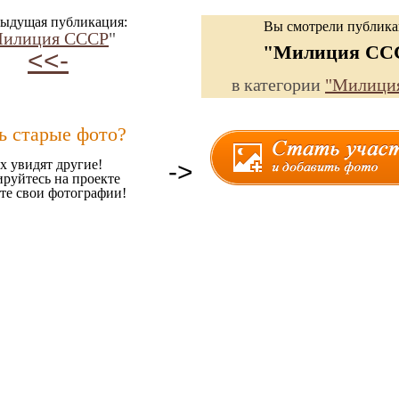
ыдущая публикация:
Вы смотрели публик
илиция СССР
"
"Милиция СС
<<-
в категории
"Милици
ь старые фото?
х увидят другие!
->
ируйтесь на проекте
те свои фотографии!