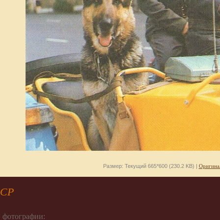
Размер: Текущий 665*600 (230.2 KB) |
Оригина
ССР
 фотографии: