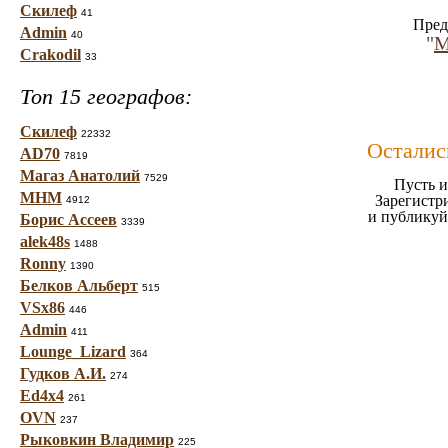
Скилеф
41
Пред
Admin
40
"
М
Crakodil
33
Топ 15 географов:
Скилеф
22332
Осталис
AD70
7819
Магаз Анатолий
7529
Пусть и
МНМ
Зарегистр
4912
и публикуй
Борис Ассеев
3339
alek48s
1488
Ronny
1390
Белков Альберт
515
VSx86
446
Admin
411
Lounge_Lizard
364
Гудков А.И.
274
Ed4x4
261
OVN
237
Рыковкин Владимир
225