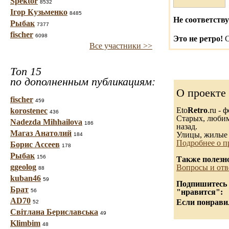
Spektor
8532
Ігор Кузьменко
8485
Не соответству
Рыбак
7377
fischer
6098
Это не ретро!
С
Все участники >>
Топ 15
по дополненным публикациям:
О проекте
fischer
459
Eto
Retro
.ru -
korostenec
436
Старых, любимы
Nadezda Mihhailova
186
назад.
Магаз Анатолий
Улицы, жилые 
184
Подробнее о п
Борис Ассеев
178
Рыбак
156
Также полезн
ggeolog
Вопросы и отв
88
kuban46
59
Подпишитесь н
Брат
56
"нравится":
AD70
Если понравил
52
Світлана Бериславська
49
Klimbim
48