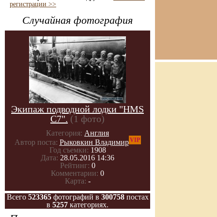
регистрации >>
Случайная фотография
Экипаж подводной лодки "HMS
C7".
(1 фото)
Категория:
Англия
VIP
Автор поста:
Рыковкин Владимир
Год съемки:
1908
Дата:
28.05.2016 14:36
Рейтинг:
0
Комментарии:
0
Карта:
-
Всего
523365
фотографий в
300758
постах
в
5257
категориях.