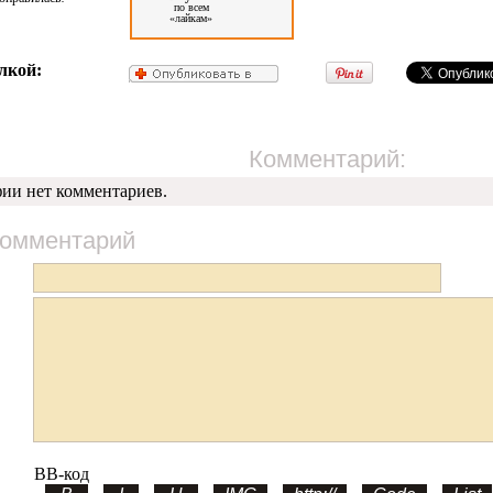
по всем
«лайкам»
лкой:
Комментарий:
фии нет комментариев.
комментарий
BB-код