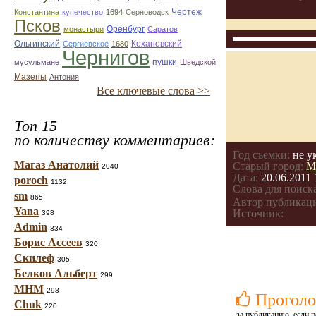
Чертеж
Константина
купечество
1694
Серноводск
Псков
монастыри
Оренбург
Саратов
Кохановский
Ольгинский
Сергиевское
1680
Чернигов
мусульмане
пушки
Шведской
Мазепы
Антония
Все ключевые слова >>
Топ 15
по количеству комментариев:
Год съемки:
не у
Магаз Анатолий
Старый город:
М
2040
Дата:
20.06.2011 
poroch
1132
Слова для поиска
sm
865
Автор публикац
Yana
Источник:
398
Admin
334
Борис Ассеев
320
Скилеф
305
Белков Альберт
299
МНМ
298
Проголо
Chuk
220
за публикацию, если п