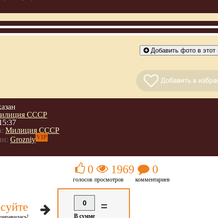
Добавить фото в этот 
казан
илиция СССР
15:37
:
Милиция СССР
VIP
ии:
Grozniy
0
1969
0
голосов
просмотров
комментариев
0
=
суйте
В сумме
онравилась!