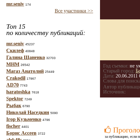
mr.seniv
174
Все участники >>
Топ 15
по количеству публикаций:
mr.seniv
45237
Скилеф
40848
Галина Шаненко
32703
МНМ
26542
Год съемки:
не у
Старый город:
Б
Магаз Анатолий
25449
Дата:
20.06.2011 
Crakodil
17967
Слова для поиска
AD70
7743
Автор публикац
haratoshka
Источник:
7618
Spektor
7249
Рыбак
6790
Николай Наседкин
5090
Ігор Кузьменко
4796
fischer
4401
Проголо
Борис Ассеев
3722
за публикацию, если п
alek48s