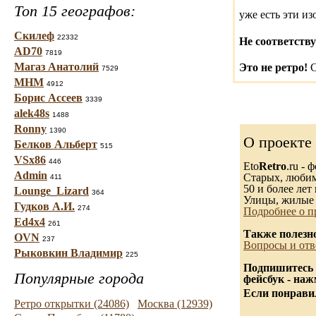
Топ 15 географов:
уже есть эти и
Скилеф
22332
Не соответству
AD70
7819
Магаз Анатолий
Это не ретро!
С
7529
МНМ
4912
Борис Ассеев
3339
alek48s
1488
Ronny
1390
О проекте
Белков Альберт
515
VSx86
446
Eto
Retro
.ru -
Admin
Старых, любимы
411
50 и более лет 
Lounge_Lizard
364
Улицы, жилые 
Гудков А.И.
274
Подробнее о п
Ed4x4
261
Также полезн
OVN
237
Вопросы и отв
Рыковкин Владимир
225
Подпишитесь 
Популярные города
фейсбук - на
Если понравил
Ретро открытки (24086)
Москва (12939)