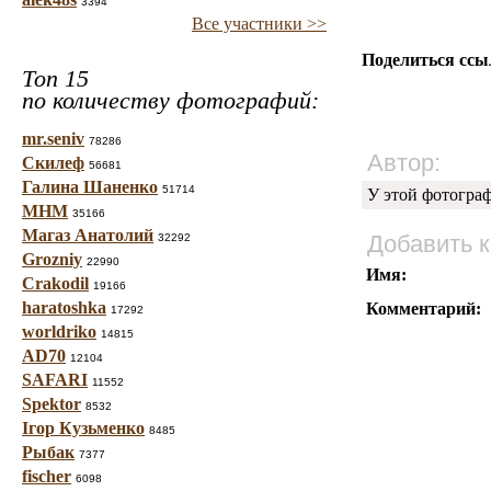
3394
Все участники >>
Поделиться ссы
Топ 15
по количеству фотографий:
mr.seniv
78286
Автор:
Скилеф
56681
Галина Шаненко
51714
У этой фотогра
МНМ
35166
Магаз Анатолий
Добавить 
32292
Grozniy
22990
Имя:
Crakodil
19166
haratoshka
Комментарий:
17292
worldriko
14815
AD70
12104
SAFARI
11552
Spektor
8532
Ігор Кузьменко
8485
Рыбак
7377
fischer
6098