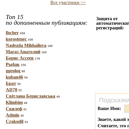
Все участники >>
Топ 15
Защита от
по дополненным публикациям:
автоматически
регистраций:
fischer
459
korostenec
436
Nadezda Mihhailova
186
Магаз Анатолий
184
Борис Ассеев
178
Рыбак
156
ggeolog
88
kuban46
59
Брат
56
AD70
52
Світлана Бериславська
49
Подсказки
Klimbim
48
Ваше Имя:
Скилеф
41
Admin
40
Знаете, какой 
Crakodil
33
Считаете, это 