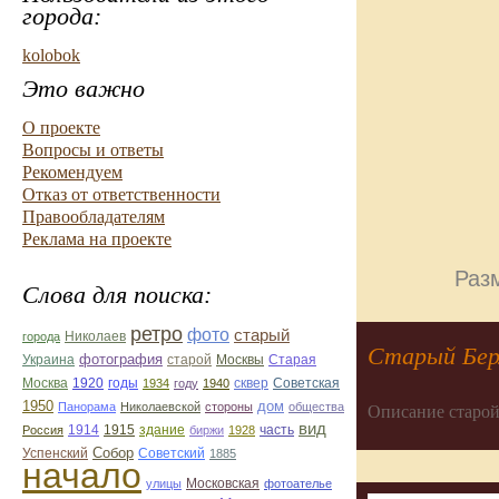
города:
kolobok
Это важно
О проекте
Вопросы и ответы
Рекомендуем
Отказ от ответственности
Правообладателям
Реклама на проекте
Разм
Слова для поиска:
ретро
фото
старый
Николаев
города
Старый Бер
фотография
Украина
Старая
старой
Москвы
Москва
1920
годы
сквер
1934
году
1940
Советская
1950
дом
Панорама
Николаевской
стороны
общества
Описание старой
вид
1914
1915
здание
Россия
биржи
1928
часть
Собор
Успенский
Советский
1885
начало
улицы
Московская
фотоателье