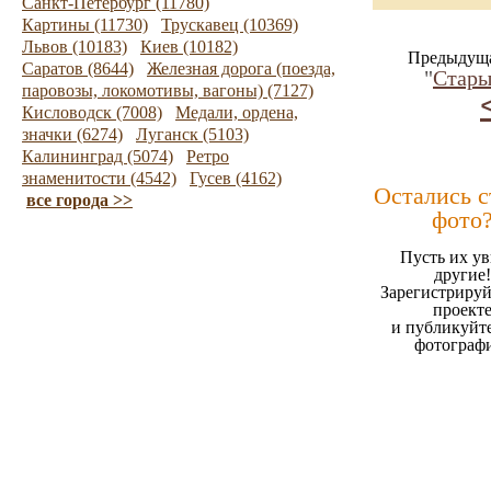
Санкт-Петербург (11780)
Картины (11730)
Трускавец (10369)
Львов (10183)
Киев (10182)
Предыдуща
Саратов (8644)
Железная дорога (поезда,
"
Стары
паровозы, локомотивы, вагоны) (7127)
Кисловодск (7008)
Медали, ордена,
значки (6274)
Луганск (5103)
Калининград (5074)
Ретро
знаменитости (4542)
Гусев (4162)
Остались 
все города >>
фото
Пусть их ув
другие!
Зарегистрируй
проект
и публикуйт
фотограф