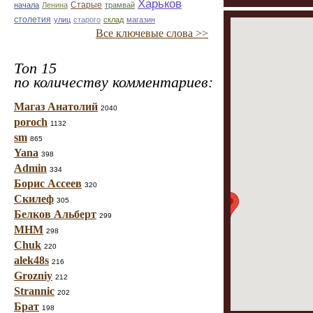
Харьков
Старые
начала
Ленина
трамвай
столетия
улиц
старого
склад
магазин
Все ключевые слова >>
Топ 15
по количеству комментариев:
Магаз Анатолий
2040
poroch
1132
sm
865
Yana
398
Admin
334
Борис Ассеев
320
Скилеф
305
Белков Альберт
299
МНМ
298
Chuk
220
alek48s
216
Grozniy
212
Strannic
202
Брат
198