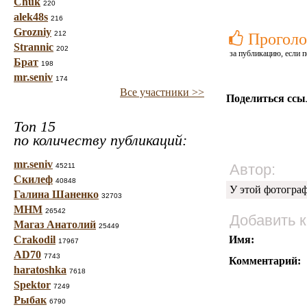
Chuk
220
alek48s
216
Grozniy
212
Проголо
Strannic
202
за публикацию, если п
Брат
198
mr.seniv
174
Все участники >>
Поделиться ссы
Топ 15
по количеству публикаций:
mr.seniv
Автор:
45211
Скилеф
40848
У этой фотогра
Галина Шаненко
32703
МНМ
26542
Добавить 
Магаз Анатолий
25449
Crakodil
Имя:
17967
AD70
7743
Комментарий:
haratoshka
7618
Spektor
7249
Рыбак
6790