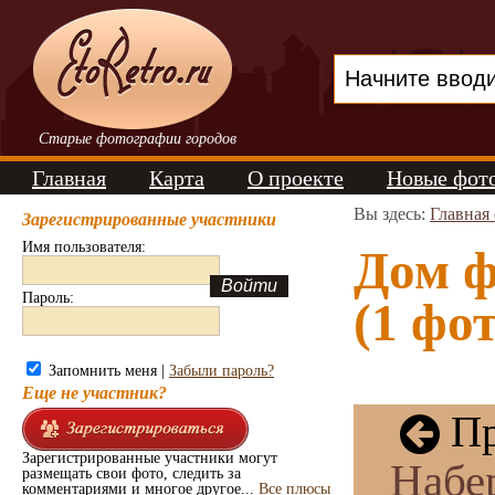
Старые фотографии городов
Главная
Карта
О проекте
Новые фот
Вы здесь:
Главная
Зарегистрированные участники
Имя пользователя:
Дом 
Пароль:
(1 фот
Запомнить меня |
Забыли пароль?
Еще не участник?
Пр
Зарегистрированные участники могут
Набе
размещать свои фото, следить за
комментариями и многое другое...
Все плюсы