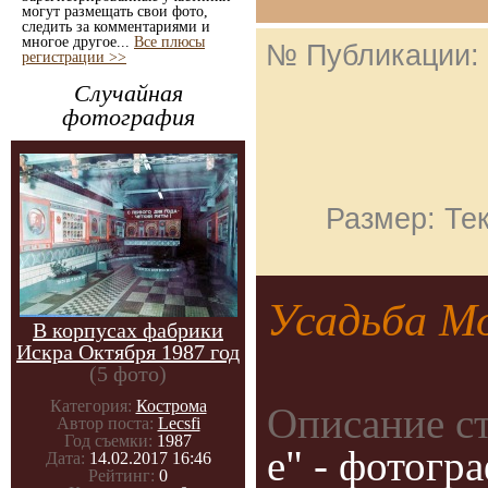
могут размещать свои фото,
следить за комментариями и
многое другое...
Все плюсы
№ Публикации:
регистрации >>
Случайная
фотография
Размер: Тек
Усадьба М
В корпусах фабрики
Искра Октября 1987 год
(5 фото)
Категория:
Кострома
Описание с
Автор поста:
Lecsfi
Год съемки:
1987
e" - фотогр
Дата:
14.02.2017 16:46
Рейтинг:
0