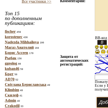
Комментарий:
Все участники >>
Топ 15
по дополненным
публикациям:
fischer
459
korostenec
BB-код
436
Nadezda Mihhailova
186
Магаз Анатолий
184
Борис Ассеев
178
Защита от
Рыбак
156
автоматических
ggeolog
регистраций:
88
kuban46
59
Брат
56
AD70
52
Пожалу
Світлана Бериславська
Если у 
49
получит
Klimbim
48
Скилеф
41
Admin
40
Crakodil
33