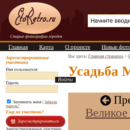
Старые фотографии городов
Главная
Карта
О проекте
Новые фот
Вы здесь:
Главная страница
>
Зарегистрированные
участники
Усадьба М
Имя пользователя:
Пароль:
Пре
Запомнить меня |
Забыли
пароль?
Великое
Еще не участник?
Зарегистрированные участники