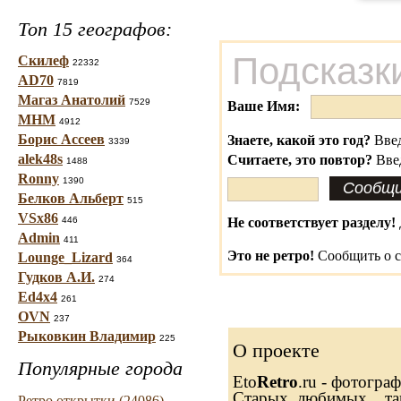
Топ 15 географов:
Подсказк
Скилеф
22332
AD70
7819
Магаз Анатолий
7529
Ваше Имя:
МНМ
4912
Борис Ассеев
Знаете, какой это год?
Введ
3339
alek48s
Считаете, это повтор?
Вве
1488
Ronny
1390
Белков Альберт
515
VSx86
446
Не соответствует разделу!
Admin
411
Это не ретро!
Сообщить о с
Lounge_Lizard
364
Гудков А.И.
274
Ed4x4
261
OVN
237
Рыковкин Владимир
225
О проекте
Популярные города
Eto
Retro
.ru - фотогра
Старых, любимых... та
Ретро открытки (24086)