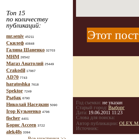
Топ 15
по количеству
публикаций:
Этот пост
mr.seniv
45211
Скилеф
40848
Галина Шаненко
32703
МНМ
26542
Магаз Анатолий
25449
Crakodil
17967
AD70
7743
haratoshka
7618
Spektor
7249
Рыбак
6790
Год съемки:
не указан
Николай Наседкин
5090
Старый город:
Выборг
Ігор Кузьменко
Дата:
19.06.2011 11:23
4796
Слова для поиска:
fischer
4401
Автор публикации:
OLEX.M
Борис Ассеев
3722
Источник:
alek48s
3394
Все участники >>