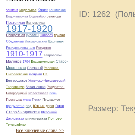
Класс
занятия
Модельная
Кашинская
ID: 1262 (По
Водонапорная
Водозабор
сенатора
Постоялая
Выпускники
1917-1920
Прибрежная
купален
Паровоз
привал
Обеденный
Локмановский
Школьная
Резиденцияначало
Рождство
1910-1917
Тавровской
Малюков
Старо-
1704
Воздвиженская
Московская
Песчаный
Успенско-
Николаевская
мощами
Св.
Белгородское
Успенско-Николаевский
Тавровскую
Батальонная
Рождество-
Богородицкий
Исвестковая
печь
Просушка
мела
Пески
Пушкарное
Размер: Тек
предместья
вид.
Южных
дорог
Готня
Старо-Чигиринская
Щербиной
Дахновская
министерская
Почтово-
Телеграфная
Все ключевые слова >>