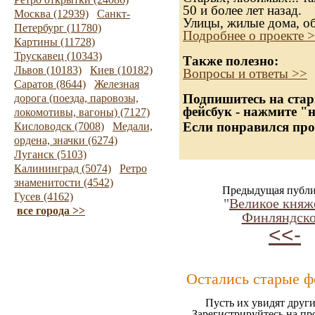
50 и более лет назад.
Москва (12939)
Санкт-
Улицы, жилые дома, о
Петербург (11780)
Подробнее о проекте 
Картины (11728)
Трускавец (10343)
Также полезно:
Львов (10183)
Киев (10182)
Вопросы и ответы >>
Саратов (8644)
Железная
Подпишитесь на стар
дорога (поезда, паровозы,
фейсбук - нажмите "
локомотивы, вагоны) (7127)
Если понравился про
Кисловодск (7008)
Медали,
ордена, значки (6274)
Луганск (5103)
Калининград (5074)
Ретро
знаменитости (4542)
Предыдущая публи
Гусев (4162)
"
Великое княж
все города >>
Финляндск
<<-
Остались старые ф
Пусть их увидят други
Зарегистрируйтесь на пр