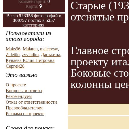
Комментарии:
0
Старые (19
Карта:
отснятые пр
Всего
523358
фотографий в
300757
постах в
5257
категориях.
Пользователи из
этого города:
Главное стр
Maks96
,
Malaren
,
maleevsw
,
Zaletilo
,
zvvladim
,
Данькина
,
проекту ита
Куваева Юлия Петровна
,
Сергей28
Боковые ст
Это важно
колонны цен
О проекте
Вопросы и ответы
Рекомендуем
Отказ от ответственности
Правообладателям
Реклама на проекте
Слова для поиска: