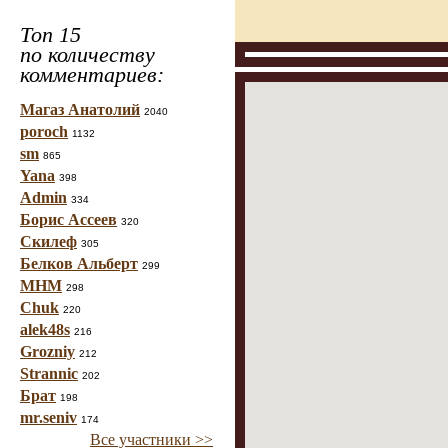
Топ 15
по количеству
комментариев:
Магаз Анатолий
2040
poroch
1132
sm
865
Yana
398
Admin
334
Борис Ассеев
320
Скилеф
305
Белков Альберт
299
МНМ
298
Chuk
220
alek48s
216
Grozniy
212
Strannic
202
Брат
198
mr.seniv
174
Все участники >>