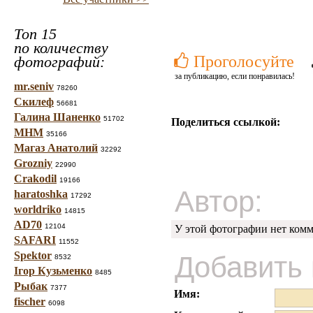
Топ 15
по количеству
Проголосуйте
фотографий:
за публикацию, если понравилась!
mr.seniv
78260
Скилеф
56681
Галина Шаненко
51702
Поделиться ссылкой:
МНМ
35166
Магаз Анатолий
32292
Grozniy
22990
Crakodil
19166
Автор:
haratoshka
17292
worldriko
14815
AD70
12104
У этой фотографии нет комм
SAFARI
11552
Spektor
Добавить
8532
Ігор Кузьменко
8485
Рыбак
7377
Имя:
fischer
6098