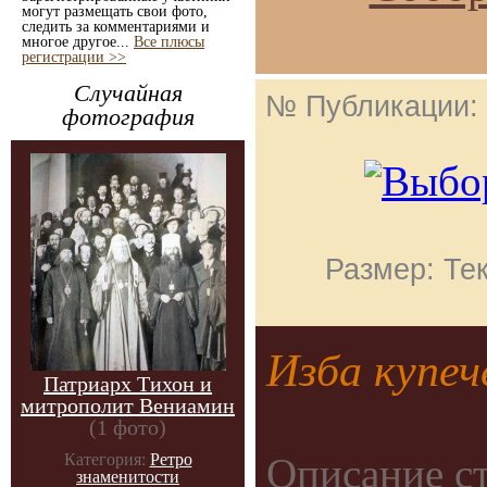
могут размещать свои фото,
следить за комментариями и
многое другое...
Все плюсы
регистрации >>
Случайная
№ Публикации:
фотография
Размер: Тек
Изба купече
Патриарх Тихон и
митрополит Вениамин
(1 фото)
Описание с
Категория:
Ретро
знаменитости