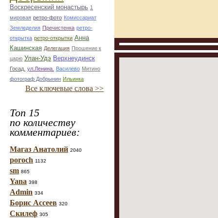
Воскресенский монастырь
1
мировая
ретро-фото
Комиссариат
Земледелия
Пречистенка
ретро-
Анна
открытка
ретро-открытки
Кашинская
Делегация
Прошение к
Улан-Удэ
Верхнеудинск
царю
Госад.
ул.Ленина.
Василево
Митино
фотограф Добрынин
Ильинка
Все ключевые слова >>
Топ 15
по количеству
комментариев:
Магаз Анатолий
2040
poroch
1132
sm
865
Yana
398
Admin
334
Борис Ассеев
320
Скилеф
305