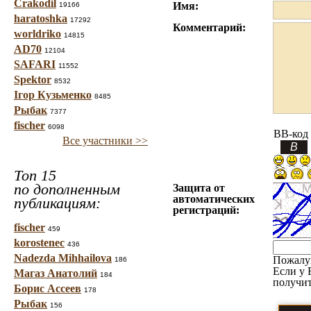
Crakodil
Имя:
19166
haratoshka
17292
Комментарий:
worldriko
14815
AD70
12104
SAFARI
11552
Spektor
8532
Ігор Кузьменко
8485
Рыбак
7377
fischer
6098
BB-код
Все участники >>
Топ 15
по дополненным
Защита от
автоматических
публикациям:
регистраций:
fischer
459
korostenec
436
Nadezda Mihhailova
Пожалу
186
Если у 
Магаз Анатолий
184
получит
Борис Ассеев
178
Рыбак
156