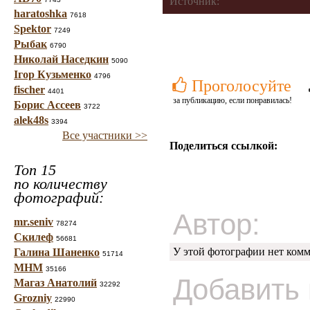
Источник:
haratoshka
7618
Spektor
7249
Рыбак
6790
Николай Наседкин
5090
Ігор Кузьменко
4796
Проголосуйте
fischer
4401
за публикацию, если понравилась!
Борис Ассеев
3722
alek48s
3394
Все участники >>
Поделиться ссылкой:
Топ 15
по количеству
фотографий:
Автор:
mr.seniv
78274
Скилеф
56681
У этой фотографии нет комм
Галина Шаненко
51714
МНМ
35166
Добавить
Магаз Анатолий
32292
Grozniy
22990