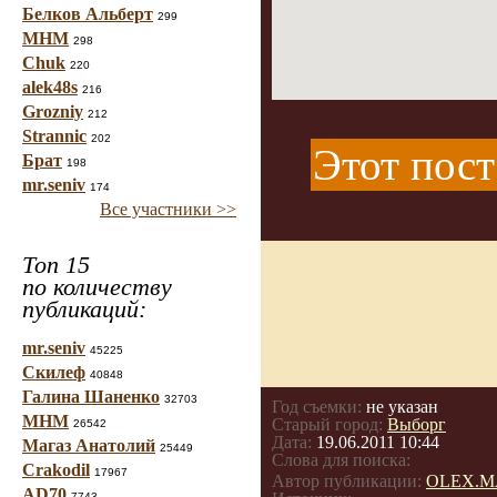
Белков Альберт
299
МНМ
298
Chuk
220
alek48s
216
Grozniy
212
Strannic
202
Этот пост
Брат
198
mr.seniv
174
Все участники >>
Топ 15
по количеству
публикаций:
mr.seniv
45225
Скилеф
40848
Галина Шаненко
32703
Год съемки:
не указан
МНМ
Старый город:
Выборг
26542
Дата:
19.06.2011 10:44
Магаз Анатолий
25449
Слова для поиска:
Crakodil
17967
Автор публикации:
OLEX.M
AD70
7743