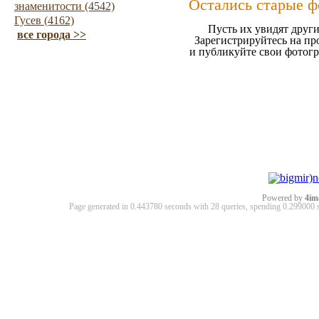
Остались старые ф
знаменитости (4542)
Гусев (4162)
Пусть их увидят други
все города >>
Зарегистрируйтесь на пр
и публикуйте свои фотог
Powered by
4im
Page generated in 0.443780 seconds with 28 queries, spending 0.29900