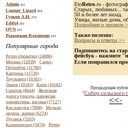
Eto
Retro
.ru - фотогра
Admin
411
Старых, любимых... та
Lounge_Lizard
364
50 и более лет назад.
Гудков А.И.
274
Улицы, жилые дома, о
Ed4x4
Подробнее о проекте 
261
OVN
237
Также полезно:
Рыковкин Владимир
225
Вопросы и ответы >>
Популярные города
Подпишитесь на стар
фейсбук - нажмите "
Ретро открытки (24086)
Если понравился про
Москва (12939)
Санкт-
Петербург (11780)
Картины (11729)
Трускавец (10361)
Львов (10183)
Киев (10182)
Предыдущая публи
Саратов (8644)
Железная
"
Собор сельского 
дорога (поезда, паровозы,
<<-
локомотивы, вагоны) (7127)
Кисловодск (7008)
Медали,
ордена, значки (6274)
Луганск (5103)
Калининград (5074)
Ретро