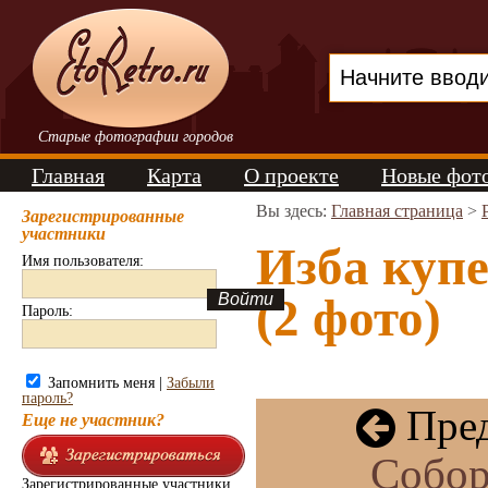
Старые фотографии городов
Главная
Карта
О проекте
Новые фот
Вы здесь:
Главная страница
>
Зарегистрированные
участники
Изба купе
Имя пользователя:
(2 фото)
Пароль:
Запомнить меня |
Забыли
пароль?
Пред
Еще не участник?
Собор
Зарегистрированные участники