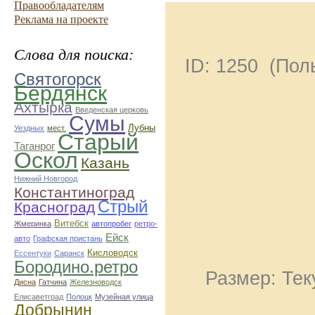
Правообладателям
Реклама на проекте
Слова для поиска:
ID: 1250 (По
Святогорск
Бердянск
Ахтырка
Введенская церковь
Сумы
Лубны
Уездных
мест.
Старый
Таганрог
Оскол
Казань
Нижний Новгород
Константиноград
Стрый
Красноград
Витебск
Жмеринка
автопробег
ретро-
Ейск
авто
Графская пристань
Кисловодск
Ессентуки
Саранск
Бородино.ретро
Размер: Тек
Дисна
Гатчина
Железноводск
Елисаветград
Полоцк
Музейная улица
Добрынин