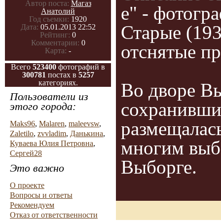
Автор поста:
Магаз
e" - фотогр
Анатолий
Год съемки:
1920
Старые (19
Дата:
05.01.2013 22:52
Рейтинг:
0
Комментарии:
0
отснятые пр
Карта:
-
Всего
523400
фотографий в
300781
постах в
5257
категориях.
Во дворе В
Пользователи из
сохранивший
этого города:
размещалась
Maks96
,
Malaren
,
maleevsw
,
Zaletilo
,
zvvladim
,
Данькина
,
многим выб
Куваева Юлия Петровна
,
Сергей28
Выборге.
Это важно
О проекте
Вопросы и ответы
Рекомендуем
Отказ от ответственности