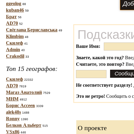
ggeolog
88
kuban46
59
Брат
56
AD70
52
Світлана Бериславська
Подсказк
49
Klimbim
48
Скилеф
41
Ваше Имя:
Admin
40
Crakodil
33
Знаете, какой это год?
Введ
Считаете, это повтор?
Вве
Топ 15 географов:
Скилеф
22332
Не соответствует разделу!
AD70
7819
Магаз Анатолий
7529
Это не ретро!
Сообщить о с
МНМ
4912
Борис Ассеев
3339
alek48s
1488
Ronny
1390
Белков Альберт
515
О проекте
VSx86
446