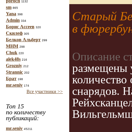
poroch
1132
sm
865
Старый Бер
Yana
398
Admin
334
в фюрербу
Борис Ассеев
320
Скилеф
305
Белков Альберт
299
МНМ
298
Описание с
Chuk
220
alek48s
216
размещены 
Grozniy
212
Strannic
202
количество 
Брат
198
mr.seniv
174
снарядов. Н
Все участники >>
Рейхсканце
Топ 15
Вильгельмш
по количеству
публикаций:
mr.seniv
45211