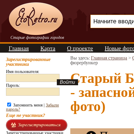
Старые фотографии городов
Главная
Карта
О проекте
Новые фот
Вы здесь:
Главная страница
>
Зарегистрированные
фюрербункер
участники
Имя пользователя:
Старый Б
Пароль:
- запасно
фото)
Запомнить меня |
Забыли
пароль?
Еще не участник?
Зарегистрированные участники