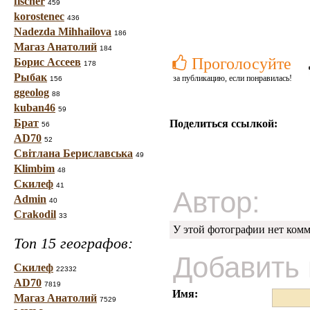
fischer
459
korostenec
436
Nadezda Mihhailova
186
Магаз Анатолий
184
Проголосуйте
Борис Ассеев
178
Рыбак
за публикацию, если понравилась!
156
ggeolog
88
kuban46
59
Брат
Поделиться ссылкой:
56
AD70
52
Світлана Бериславська
49
Klimbim
48
Скилеф
41
Автор:
Admin
40
Crakodil
33
У этой фотографии нет комм
Топ 15 географов:
Добавить
Скилеф
22332
AD70
7819
Имя:
Магаз Анатолий
7529