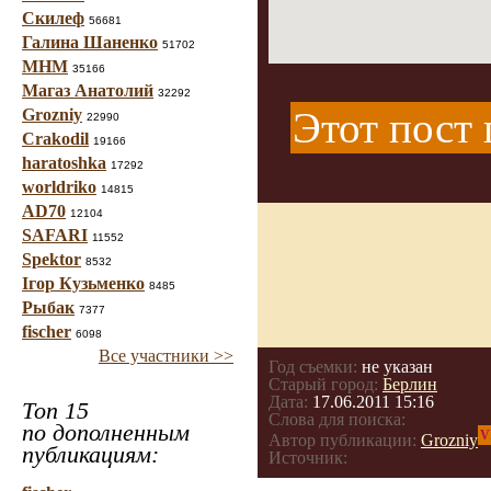
Скилеф
56681
Галина Шаненко
51702
МНМ
35166
Магаз Анатолий
32292
Этот пост 
Grozniy
22990
Crakodil
19166
haratoshka
17292
worldriko
14815
AD70
12104
SAFARI
11552
Spektor
8532
Ігор Кузьменко
8485
Рыбак
7377
fischer
6098
Все участники >>
Год съемки:
не указан
Старый город:
Берлин
Дата:
17.06.2011 15:16
Топ 15
Слова для поиска:
по дополненным
V
Автор публикации:
Grozniy
публикациям:
Источник: