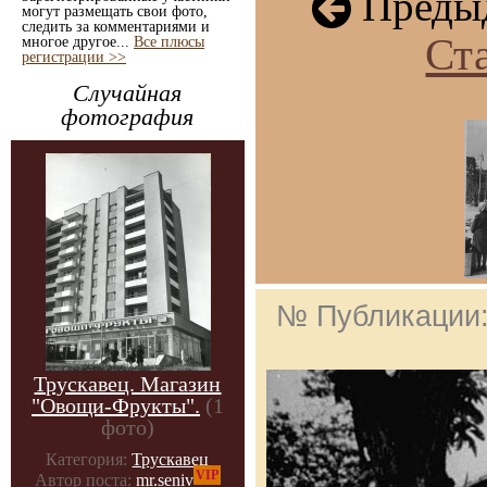
Предыд
могут размещать свои фото,
следить за комментариями и
Ст
многое другое...
Все плюсы
регистрации >>
Случайная
фотография
№ Публикации
Трускавец. Магазин
"Овощи-Фрукты".
(1
фото)
Категория:
Трускавец
VIP
Автор поста:
mr.seniv