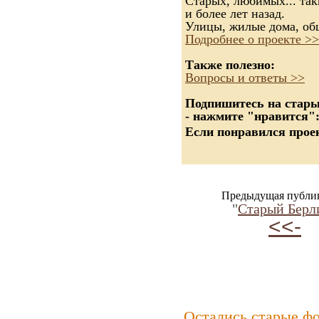
Старых, любимых... так
и более лет назад.
Улицы, жилые дома, об
Подробнее о проекте >>
Также полезно:
Вопросы и ответы >>
Подпишитесь на старые
- нажмите "нравится"
Если понравился проек
Предыдущая публи
"
Старый Берл
<<-
Остались старые ф