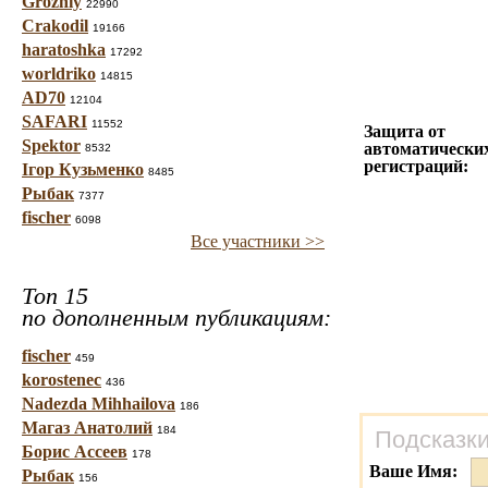
Grozniy
22990
Crakodil
19166
haratoshka
17292
worldriko
14815
AD70
12104
SAFARI
11552
Защита от
Spektor
автоматически
8532
регистраций:
Ігор Кузьменко
8485
Рыбак
7377
fischer
6098
Все участники >>
Топ 15
по дополненным публикациям:
fischer
459
korostenec
436
Nadezda Mihhailova
186
Магаз Анатолий
184
Подсказки
Борис Ассеев
178
Ваше Имя:
Рыбак
156