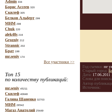
Admin
334
Борис Ассеев
320
Скилеф
305
Белков Альберт
299
МНМ
298
Chuk
220
alek48s
216
Grozniy
212
Strannic
202
Брат
198
mr.seniv
174
Все участники >>
Год съемки:
не у
Старый город:
Б
Топ 15
Дата:
17.06.2011 
по количеству публикаций:
Слова для поиска
Автор публикац
Источник:
mr.seniv
45211
Скилеф
40848
Галина Шаненко
32703
МНМ
26542
Магаз Анатолий
25449