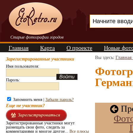
Старые фотографии городов
Главная
Карта
О проекте
Новые фот
Вы здесь:
Главная
Зарегистрированные участники
Имя пользователя:
Фотогр
Германи
Пароль:
Запомнить меня |
Забыли пароль?
Еще не участник?
Пре
Фот
Зарегистрированные участники могут
размещать свои фото, следить за
комментариями и многое другое...
Все плюсы