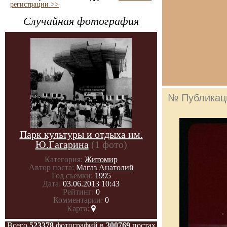
регистрации >>
Случайная фотография
№ Публикац
Парк культуры и отдыха им.
Ю.Гагарина
(1 фото)
Категория:
Житомир
Автор поста:
Магаз Анатолий
Год съемки:
1995
Дата:
03.06.2013 10:43
Рейтинг:
0
Комментарии:
0
Карта:
Всего
523378
фотографий в
300769
постах