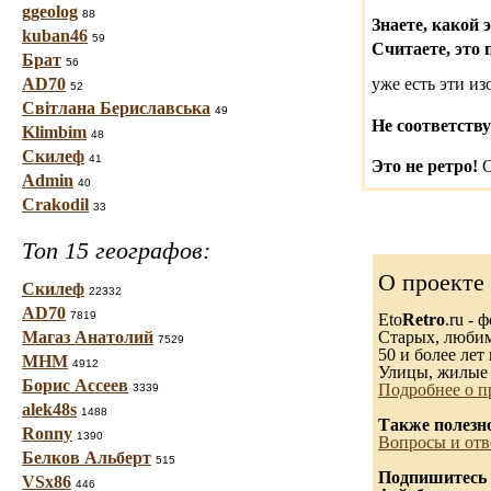
ggeolog
88
Знаете, какой 
kuban46
59
Считаете, это 
Брат
56
AD70
уже есть эти и
52
Світлана Бериславська
49
Не соответству
Klimbim
48
Скилеф
41
Это не ретро!
С
Admin
40
Crakodil
33
Топ 15 географов:
О проекте
Скилеф
22332
AD70
7819
Eto
Retro
.ru -
Магаз Анатолий
Старых, любимы
7529
50 и более лет 
МНМ
4912
Улицы, жилые 
Борис Ассеев
Подробнее о п
3339
alek48s
1488
Также полезн
Ronny
1390
Вопросы и отв
Белков Альберт
515
Подпишитесь 
VSx86
446