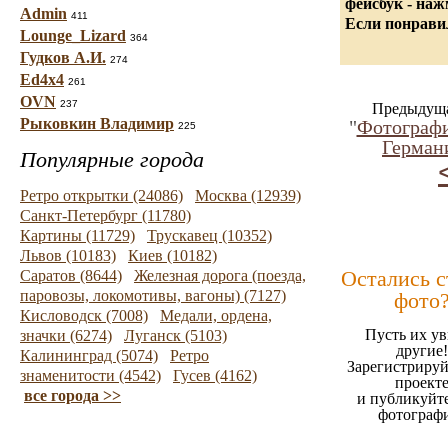
фейсбук - на
Admin
411
Если понравил
Lounge_Lizard
364
Гудков А.И.
274
Ed4x4
261
OVN
237
Предыдуща
Рыковкин Владимир
"
Фотограф
225
Германи
Популярные города
Ретро открытки (24086)
Москва (12939)
Санкт-Петербург (11780)
Картины (11729)
Трускавец (10352)
Львов (10183)
Киев (10182)
Остались 
Саратов (8644)
Железная дорога (поезда,
паровозы, локомотивы, вагоны) (7127)
фото
Кисловодск (7008)
Медали, ордена,
Пусть их ув
значки (6274)
Луганск (5103)
другие!
Калининград (5074)
Ретро
Зарегистрируй
знаменитости (4542)
Гусев (4162)
проект
все города >>
и публикуйт
фотограф