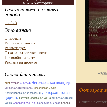
в
5257
категориях.
Пользователи из этого
города:
kolobok
Это важно
О проекте
Вопросы и ответы
Рекомендуем
Отказ от ответственности
Правообладателям
Реклама на проекте
Разм
Слова для поиска:
Николаевская площадь
снег
стерео
анаглиф
Университетская горка
Московская улица
Фотографии
университетская
Александровская колокольня
церковь
Екатеринославская улица
Университетская
Описание старой
улица
Соборная площадь
Середина XIX века
Старый