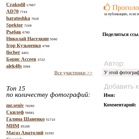
Crakodil
17967
Проголо
AD70
7743
за публикацию, если п
haratoshka
7618
Spektor
7249
Рыбак
6790
Поделиться ссы
Николай Наседкин
5090
Ігор Кузьменко
4796
fischer
4401
Борис Ассеев
3722
Автор:
alek48s
3394
У этой фотогра
Все участники >>
Добавить 
Топ 15
по количеству фотографий:
Имя:
Комментарий:
mr.seniv
78260
Скилеф
56681
Галина Шаненко
51710
МНМ
35166
Магаз Анатолий
32292