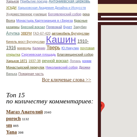
Антониевская церковь
Харьков
Прибытие поезда
ХГАДИ
Харьковская Академия Дизайна и Искусств
Художественное училище
Богоявленский собор
река
Волга
Монастырь Картезианцев в г.Береза
Красные
казармы
Бреский вокзал
Первомай
Букет
Зарубин
Алупка
ЗВЕРИ
ГАЗ-67-420
автомобиль Бугуруслан
Кашин
1910-
Кинель мост Бугуруслан
Тверь
1916
минводы
Калинин
Ю.Никулин
почтовая
открытка
Сергиевская площадь
Благовещенский собор
речной вокзал
Харьков 1871
1937-38
Лопань
конкм
Монастырский переулок
Николаевский собор
Дрожки
Ванька
Пожарная часть
Все ключевые слова >>
Топ 15
по количеству комментариев:
Магаз Анатолий
2040
poroch
1132
sm
865
Yana
398