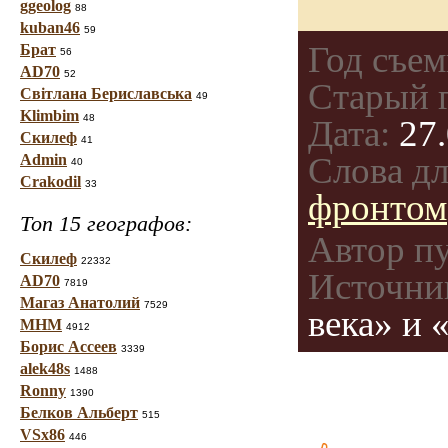
ggeolog
88
kuban46
59
Год съем
Брат
56
AD70
52
Старый 
Світлана Бериславська
49
Klimbim
48
Дата:
27.
Скилеф
41
Слова дл
Admin
40
Crakodil
33
фронтом
Топ 15 географов:
Автор п
Скилеф
22332
Источни
AD70
7819
Магаз Анатолий
7529
века» и 
МНМ
4912
Борис Ассеев
3339
alek48s
1488
Ronny
1390
Белков Альберт
515
VSx86
446