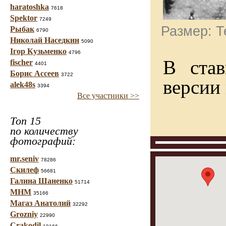
haratoshka
7618
Spektor
7249
Размер: Т
Рыбак
6790
Николай Наседкин
5090
Ігор Кузьменко
4796
В став
fischer
4401
Борис Ассеев
3722
версии
alek48s
3394
Все участники >>
Топ 15
по количеству
фотографий:
mr.seniv
78286
Скилеф
56681
Галина Шаненко
51714
МНМ
35166
Магаз Анатолий
32292
Grozniy
22990
Crakodil