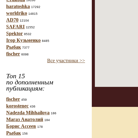
19166
haratoshka
17292
worldriko
14815
AD70
12104
SAFARI
11552
Spektor
8532
Ігор Кузьменко
8485
Рыбак
7377
fischer
6098
Все участники >>
Топ 15
по дополненным
публикациям:
fischer
459
korostenec
436
Nadezda Mihhailova
186
Магаз Анатолий
184
Борис Ассеев
178
Рыбак
156