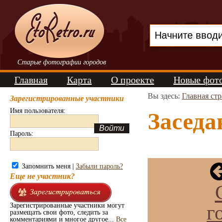
Старые фотографии городов
Главная
Карта
О проекте
Новые фот
Вы здесь:
Главная ст
Зарегистрированные участники
Имя пользователя:
Заседа
Пароль:
Запомнить меня |
Забыли пароль?
Еще не участник?
г
Зарегистрированные участники могут
размещать свои фото, следить за
комментариями и многое другое...
Все