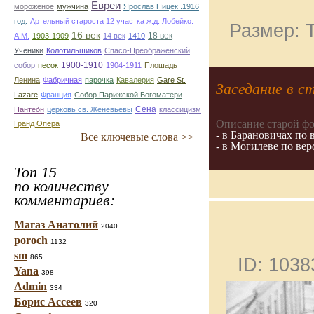
Евреи
мороженое
мужчина
Ярослав Пицек .1916
год.
Артельный староста 12 участка ж.д. Лобейко.
Размер: 
16 век
18 век
А.М.
1903-1909
14 век
1410
Ученики
Колотильшиков
Спасо-Преображенский
1900-1910
собор
песок
1904-1911
Плошадь
Ленина
Фабричная
парочка
Кавалерия
Gare St.
Заседание в с
Lazare
Франция
Собор Парижской Богоматери
Сена
Пантео́н
церковь св. Женевьевы
классицизм
Описание старой фо
Гранд Опера
- в Барановичах по
Все ключевые слова >>
- в Могилеве по ве
Топ 15
по количеству
комментариев:
Магаз Анатолий
2040
poroch
1132
sm
865
ID: 103
Yana
398
Admin
334
Борис Ассеев
320