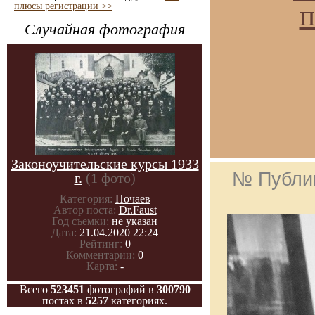
п
плюсы регистрации >>
Случайная фотография
Законоучительские курсы 1933
№ Публи
г.
(1 фото)
Категория:
Почаев
Автор поста:
Dr.Faust
Год съемки:
не указан
Дата:
21.04.2020 22:24
Рейтинг:
0
Комментарии:
0
Карта:
-
Всего
523451
фотографий в
300790
постах в
5257
категориях.