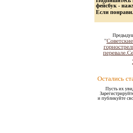
Подпишитесь н
фейсбук - наж
Если понравил
Предыдущ
"
Советские
горнострел
перевале.С
Остались ст
Пусть их уви
Зарегистрируйте
и публикуйте св