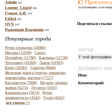
Проголосу
Admin
411
Lounge_Lizard
за публикацию, если понра
364
Гудков А.И.
274
Ed4x4
261
Поделиться ссылко
OVN
237
Рыковкин Владимир
225
Популярные города
Ретро открытки (24086)
Автор:
Москва (12939)
Санкт-
У этой фотографии
Петербург (11780)
Картины (11730)
Трускавец (10369)
Львов (10183)
Добавить ко
Киев (10182)
Саратов (8644)
Железная дорога (поезда, паровозы,
Имя:
локомотивы, вагоны) (7127)
Кисловодск (7008)
Медали, ордена,
Комментарий:
значки (6274)
Луганск (5103)
Калининград (5074)
Ретро
знаменитости (4542)
Гусев (4162)
все города >>