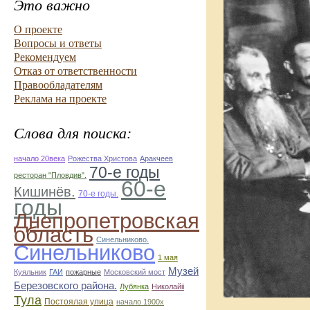
Это важно
О проекте
Вопросы и ответы
Рекомендуем
Отказ от ответственности
Правообладателям
Реклама на проекте
Слова для поиска:
начало 20века
Рожества Христова
Аракчеев
70-е годы
ресторан "Пловдив".
60-е
Кишинёв.
70-е годы.
годы
Днепропетровская
область
Синельниково.
Синельниково
1 мая
Музей
Куяльник
ГАИ
пожарные
Московский мост
Березовского района.
Лубянка
Николайii
Тула
Постоялая улица
начало 1900х