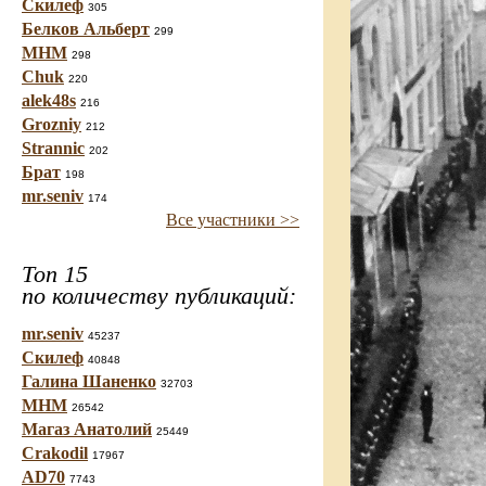
Скилеф
305
Белков Альберт
299
МНМ
298
Chuk
220
alek48s
216
Grozniy
212
Strannic
202
Брат
198
mr.seniv
174
Все участники >>
Топ 15
по количеству публикаций:
mr.seniv
45237
Скилеф
40848
Галина Шаненко
32703
МНМ
26542
Магаз Анатолий
25449
Crakodil
17967
AD70
7743