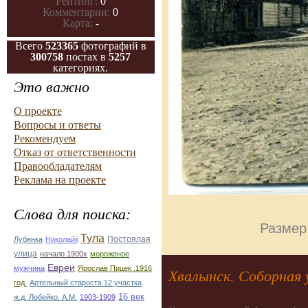
Рейтинг:
0
Комментарии:
0
Карта:
-
Всего
523365
фотографий в
300758
постах в
5257
категориях.
Это важно
О проекте
Вопросы и ответы
Рекомендуем
Отказ от ответственности
Правообладателям
Реклама на проекте
Слова для поиска:
Размер
Тула
Постоялая
Лубянка
Николайii
улица
начало 1900х
мороженое
Евреи
мужчина
Ярослав Пицек .1916
Хвалынск. Соборная 
год.
Артельный староста 12 участка
16 век
ж.д. Лобейко. А.М.
1903-1909