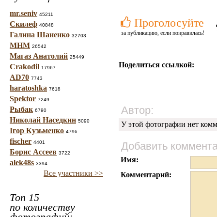
mr.seniv
45211
Проголосуйте
Скилеф
40848
за публикацию, если понравилась!
Галина Шаненко
32703
МНМ
26542
Магаз Анатолий
25449
Поделиться ссылкой:
Crakodil
17967
AD70
7743
haratoshka
7618
Spektor
7249
Автор:
Рыбак
6790
Николай Наседкин
5090
У этой фотографии нет комм
Ігор Кузьменко
4796
fischer
4401
Добавить коммент
Борис Ассеев
3722
Имя:
alek48s
3394
Все участники >>
Комментарий:
Топ 15
по количеству
фотографий: