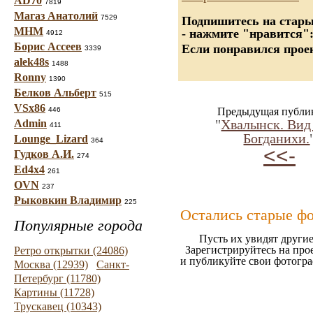
AD70
7819
Магаз Анатолий
7529
Подпишитесь на старые
МНМ
- нажмите "нравится"
4912
Борис Ассеев
Если понравился проек
3339
alek48s
1488
Ronny
1390
Белков Альберт
515
VSx86
446
Предыдущая публи
"
Хвалынск. Вид
Admin
411
Богданихи.
Lounge_Lizard
364
<<-
Гудков А.И.
274
Ed4x4
261
OVN
237
Рыковкин Владимир
225
Остались старые ф
Популярные города
Пусть их увидят другие
Зарегистрируйтесь на про
Ретро открытки (24086)
и публикуйте свои фотогр
Москва (12939)
Санкт-
Петербург (11780)
Картины (11728)
Трускавец (10343)