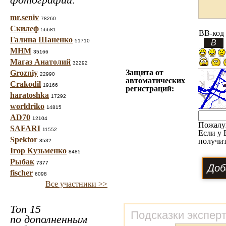
mr.seniv
78260
Скилеф
56681
BB-код
Галина Шаненко
51710
МНМ
35166
Магаз Анатолий
32292
Защита от
Grozniy
22990
автоматических
Crakodil
19166
регистраций:
haratoshka
17292
worldriko
14815
AD70
12104
Пожалу
SAFARI
11552
Если у 
Spektor
получит
8532
Ігор Кузьменко
8485
Рыбак
7377
fischer
6098
Все участники >>
Топ 15
Подсказки экспер
по дополненным