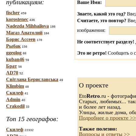
публикациям:
Ваше Имя:
fischer
Знаете, какой это год?
Введ
459
korostenec
Считаете, это повтор?
Вве
436
Nadezda Mihhailova
186
изображения:
Магаз Анатолий
184
Борис Ассеев
178
Не соответствует разделу!
Рыбак
156
ggeolog
Это не ретро!
Сообщить о с
88
kuban46
59
Брат
56
AD70
52
Світлана Бериславська
49
О проекте
Klimbim
48
Скилеф
41
Eto
Retro
.ru - фотограф
Admin
40
Старых, любимых... так
Crakodil
и более лет назад.
33
Улицы, жилые дома, об
Подробнее о проекте >>
Топ 15 географов:
Также полезно:
Скилеф
22332
Вопросы и ответы >>