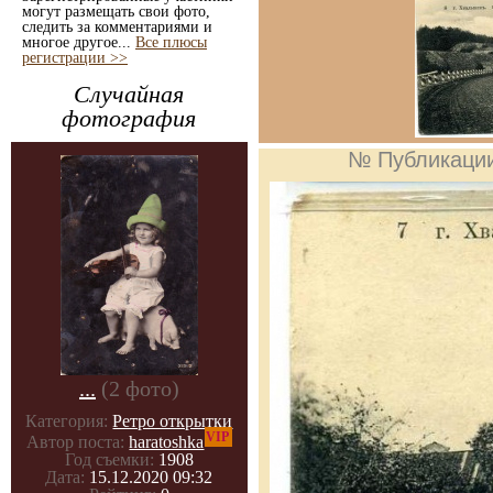
могут размещать свои фото,
следить за комментариями и
многое другое...
Все плюсы
регистрации >>
Случайная
фотография
№ Публикаци
...
(2 фото)
Категория:
Ретро открытки
VIP
Автор поста:
haratoshka
Год съемки:
1908
Дата:
15.12.2020 09:32