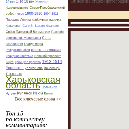
Описание старой фотографии
18 век
14 век
1410
Ученики
Колотильшиков
Спасо-Преображенский
1900-1910
собор
песок
1904-1911
Плошадь Ленина
Фабричная
парочка
Кавалерия
Gare St. Lazare
Франция
Собор Парижской Богоматери
Пантео́н
Сена
церковь св. Женевьевы
классицизм
Гранд Опера
женская гимназия
Рождественская
Траурное шествие
Невский проспект
1912-1914
Оцуп
Троицкая церковь
Раменское
ул.Чугунова
моностырь
Лозовая
Харьковская
область
Волчанск
Купянск
Изюм
Чугуев
Валки
Все ключевые слова >>
Топ 15
по количеству
комментариев: