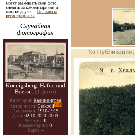
могут размещать свои фото,
следить за комментариями и
многое другое...
Все плюсы
регистрации >>
Случайная
фотография
№ Публикации
Koenigsberg. Hafen und
Boerse.
(1 фото)
Категория:
Калининград
VIP
Автор поста:
Crakodil
Год съемки:
1910-1915
Дата:
02.10.2020 20:09
Рейтинг:
0
Комментарии:
0
Карта:
-