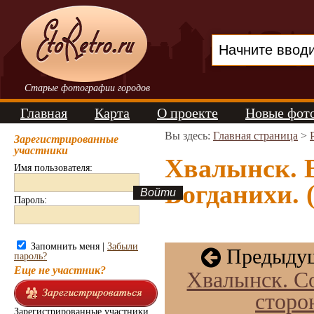
Старые фотографии городов
Главная
Карта
О проекте
Новые фот
Вы здесь:
Главная страница
>
Зарегистрированные
участники
Хвалынск. 
Имя пользователя:
Богданихи. 
Пароль:
Запомнить меня |
Забыли
Предыдущ
пароль?
Еще не участник?
Хвалынск. С
сторо
Зарегистрированные участники