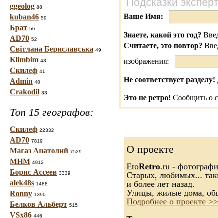
Подсказки экспер
ggeolog
88
Ваше Имя:
kuban46
59
Брат
56
Знаете, какой это год?
Введ
AD70
52
Считаете, это повтор?
Вве
Світлана Бериславська
49
Klimbim
изображения:
48
Скилеф
41
Не соответствует разделу!
Admin
40
Crakodil
33
Это не ретро!
Сообщить о с
Топ 15 географов:
Скилеф
22332
AD70
7819
О проекте
Магаз Анатолий
7529
МНМ
4912
Eto
Retro
.ru - фотограф
Борис Ассеев
3339
Старых, любимых... так
alek48s
и более лет назад.
1488
Улицы, жилые дома, об
Ronny
1390
Подробнее о проекте >>
Белков Альберт
515
VSx86
446