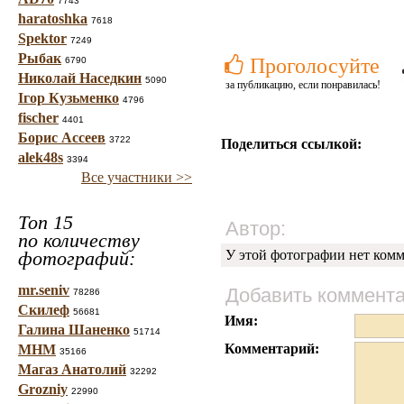
7743
haratoshka
7618
Spektor
7249
Рыбак
Проголосуйте
6790
Николай Наседкин
5090
за публикацию, если понравилась!
Ігор Кузьменко
4796
fischer
4401
Борис Ассеев
3722
Поделиться ссылкой:
alek48s
3394
Все участники >>
Топ 15
Автор:
по количеству
фотографий:
У этой фотографии нет комм
mr.seniv
Добавить коммент
78286
Скилеф
56681
Имя:
Галина Шаненко
51714
Комментарий:
МНМ
35166
Магаз Анатолий
32292
Grozniy
22990