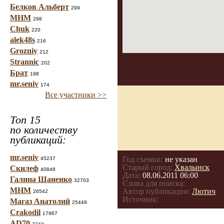
Белков Альберт
299
МНМ
298
Chuk
220
alek48s
216
Grozniy
212
Strannic
202
Брат
198
mr.seniv
174
Все участники >>
Топ 15
по количеству
публикаций:
mr.seniv
Год съемки:
не указан
45237
Старый город:
Хвалынск
Скилеф
40848
Дата:
08.06.2011 06:00
Галина Шаненко
32703
Слова для поиска:
МНМ
Автор публикации:
Лютич
26542
Источник:
Магаз Анатолий
25449
Crakodil
17967
AD70