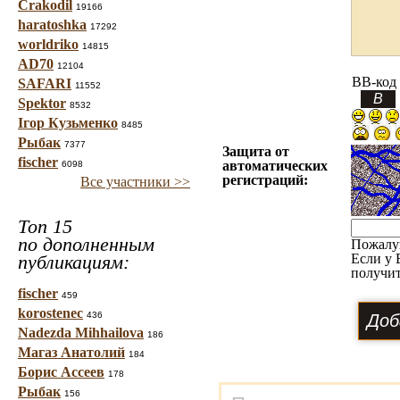
Crakodil
19166
haratoshka
17292
worldriko
14815
AD70
12104
BB-код
SAFARI
11552
Spektor
8532
Ігор Кузьменко
8485
Рыбак
7377
Защита от
fischer
автоматических
6098
регистраций:
Все участники >>
Топ 15
по дополненным
Пожалу
публикациям:
Если у 
получит
fischer
459
korostenec
436
Nadezda Mihhailova
186
Магаз Анатолий
184
Борис Ассеев
178
Рыбак
156