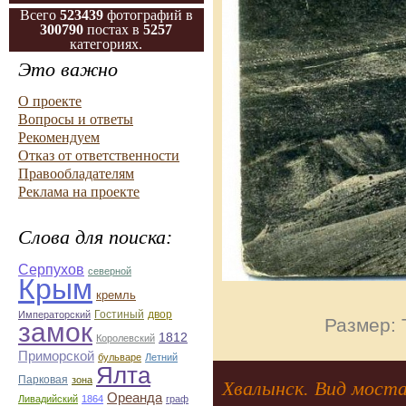
Всего
523439
фотографий в
300790
постах в
5257
категориях.
Это важно
О проекте
Вопросы и ответы
Рекомендуем
Отказ от ответственности
Правообладателям
Реклама на проекте
Слова для поиска:
Серпухов
северной
Крым
кремль
Гостиный
двор
Императорский
Размер: 
замок
1812
Королевский
Приморской
бульваре
Летний
Ялта
Парковая
зона
Хвалынск. Вид моста
Ореанда
Ливадийский
1864
граф