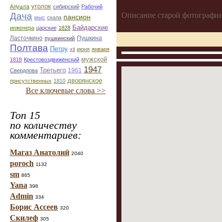
уголок
Алушта
сибирский
Рабочий
Дача
Описание старой фотографии
пансион
мыс
скала
Байдарские
инженера
царские
1828
Ласточкино
Пушкина
пушкинский
Полтава
Петру
xii
июня
января
мужской
1818
Крестовоздвиженский
1947
Третьего
1961
Свердлова
дворянское
присутственных
1810
Все ключевые слова >>
Топ 15
по количеству
комментариев:
Магаз Анатолий
2040
poroch
1132
sm
865
Yana
398
Admin
334
Борис Ассеев
320
Скилеф
305