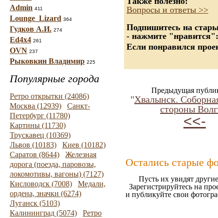
Также полезно:
Admin
Вопросы и ответы >>
411
Lounge_Lizard
364
Подпишитесь на старые
Гудков А.И.
274
- нажмите "нравится"
Ed4x4
261
Если понравился проек
OVN
237
Рыковкин Владимир
225
Популярные города
Предыдущая публи
Ретро открытки (24086)
"
Хвалынск. Соборная
Москва (12939)
Санкт-
стороны Волг
Петербург (11780)
<<-
Картины (11730)
Трускавец (10369)
Львов (10183)
Киев (10182)
Саратов (8644)
Железная
Остались старые ф
дорога (поезда, паровозы,
локомотивы, вагоны) (7127)
Пусть их увидят другие
Кисловодск (7008)
Медали,
Зарегистрируйтесь на про
ордена, значки (6274)
и публикуйте свои фотогр
Луганск (5103)
Калининград (5074)
Ретро