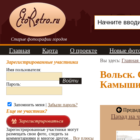
Старые фотографии городов
Главная
Карта
О проекте
Новые фот
Вы здесь:
Главная
Зарегистрированные участники
Имя пользователя:
Вольск. 
Камышин
Пароль:
Запомнить меня |
Забыли пароль?
Предыду
Еще не участник?
Парад на ч
Зарегистрированные участники могут
размещать свои фото, следить за
комментариями и многое другое...
Все плюсы