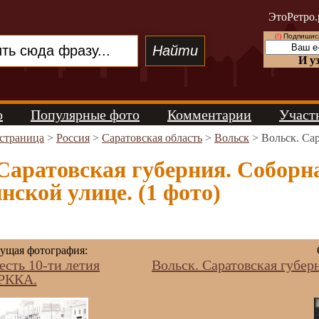
ЭтоРетро.
(!)
Подпишись
И у
о
Популярные фото
Комментарии
Участ
 страница
>
Россия
>
Саратовская область
>
Вольск
> Вольск. Са
Саратовская губерния. Соборн
ской улице. (1 фото)
щая фотография:
есть 10-ти летия
Вольск. Саратовская губер
РККА.