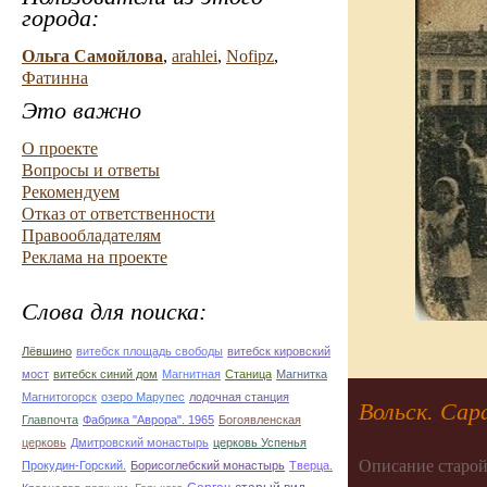
города:
Ольга Самойлова
,
arahlei
,
Nofipz
,
Фатинна
Это важно
О проекте
Вопросы и ответы
Рекомендуем
Отказ от ответственности
Правообладателям
Реклама на проекте
Слова для поиска:
Лёвшино
витебск площадь свободы
витебск кировский
мост
витебск синий дом
Магнитная
Станица
Магнитка
Магнитогорск
озеро Марупес
лодочная станция
Вольск. Сар
Главпочта
Фабрика "Аврора". 1965
Богоявленская
церковь
Дмитровский монастырь
церковь Успенья
Описание старой
Прокудин-Горский.
Борисоглебский монастырь
Тверца.