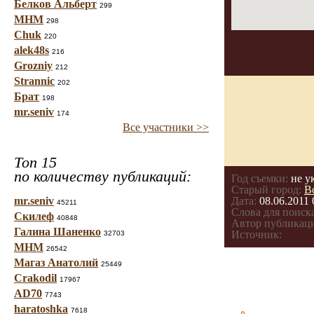
Белков Альберт
299
МНМ
298
Chuk
220
alek48s
216
Grozniy
212
Strannic
202
Брат
198
mr.seniv
174
Все участники >>
Топ 15
по количеству публикаций:
Год съемки:
не у
Старый город:
В
mr.seniv
Дата:
08.06.2011 
45211
Слова для поиска
Скилеф
40848
Автор публикац
Галина Шаненко
Источник:
32703
МНМ
26542
Магаз Анатолий
25449
Crakodil
17967
AD70
7743
haratoshka
7618