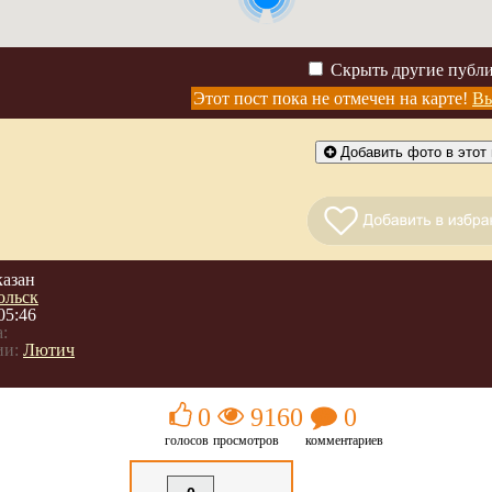
Скрыть другие публ
Этот пост пока не отмечен на карте!
Вы
Добавить фото в этот 
казан
ольск
05:46
:
ии:
Лютич
0
9160
0
голосов
просмотров
комментариев