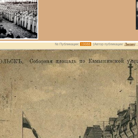
№ Публикации:
10088
(Автор публикации:
Лютич
),