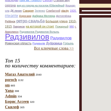
Сергач
старый вид
Краснодар
парк им. Горького
сергача
вид из города на поселок Юбилейный
йошкар-
ола
ДК ленин
Савария
Зеленко
Сомбатхей
olacity
1920.
ГПУ.ОГПУ
Аэросани
фабрика Меллера
фотоплёнка
ретро-свадьба
Большая улица
1910-
Ребёнок
1915
на которой он стоит
Лавриков
Пожарный
980
г.
Акмолинск
Радзивилов Радивилов Волынь
Радзивилов
Радивилов
Дубровица
Ровенская область
Горынь
Радивилiв
Все ключевые слова >>
Топ 15
по количеству комментариев:
Магаз Анатолий
2040
poroch
1132
sm
865
Yana
398
Admin
334
Борис Ассеев
320
Скилеф
305