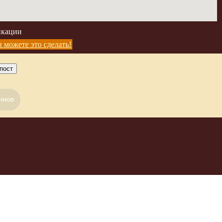
икации
 можете это сделать!
пост