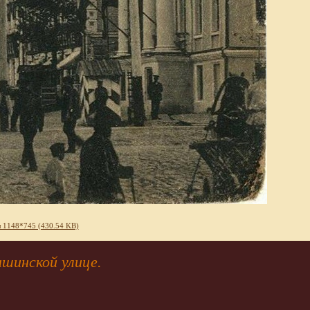
 1148*745 (430.54 KB)
ышинской улице.