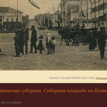
Размер: Текущий 900*584 (280.5 KB) |
Оригинал
атовская губерния. Соборная площадь по Кам
 фотографии: