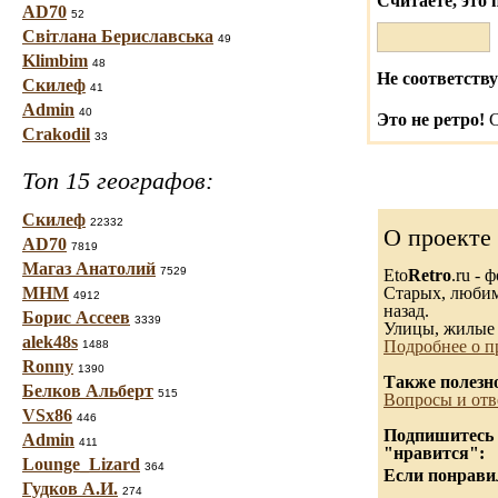
Считаете, это 
AD70
52
Світлана Бериславська
49
Klimbim
48
Не соответству
Скилеф
41
Admin
40
Это не ретро!
С
Crakodil
33
Топ 15 географов:
Скилеф
22332
О проекте
AD70
7819
Магаз Анатолий
7529
Eto
Retro
.ru -
МНМ
Старых, любимы
4912
назад.
Борис Ассеев
3339
Улицы, жилые 
alek48s
Подробнее о п
1488
Ronny
1390
Также полезн
Белков Альберт
515
Вопросы и отв
VSx86
446
Подпишитесь н
Admin
411
"нравится":
Lounge_Lizard
364
Если понравил
Гудков А.И.
274