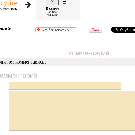
0
=
суйте
В сумме
онравилась!
по всем
«лайкам»
лкой:
Комментарий:
фии нет комментариев.
комментарий