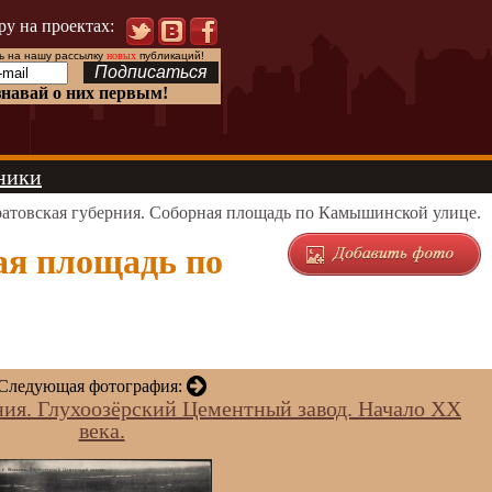
ру на проектах:
 на нашу рассылку
новых
публикаций!
знавай о них первым!
ники
ратовская губерния. Соборная площадь по Камышинской улице.
ая площадь по
Следующая фотография:
ния. Глухоозёрский Цементный завод. Начало ХХ
века.