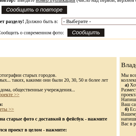
повтор?
Введите
номер публикации
(число над первой, верхней 
ет разделу!
Должно быть в:
ообщить о современном фото:
Влад
 фотографии старых городов.
Мы все
х... таких, какими они были 20, 30, 50 и более лет
колле
а)
Хот
дома, общественные учереждения...
Размес
роекте >>
проект
Напиши
о:
Ваш са
еты >>
б)
Есл
Вашему
а старые фото с доставкой в фейсбук - нажмите
напиши
Вас в р
ся проект в целом - нажмите: