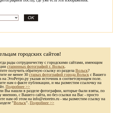
фотографией поста), где уже есть эти изображения:
ельцам городских сайтов!
гда рады сотрудничеству с городскими сайтами, имеющим
кции
старинных фотографий г. Вольск
.
ите получить обратную ссылку из раздела
Вольск
?
тите не менее 30
старых фотографий города Вольск
с Вашего
а на ЭтоРетро.ру указав источник в соответсвующем поле.
те нам о факте публикации, и мы разместим ссылочку на
йт.
Подробнее >>
и Вы нашли в разделе фотографии, которые были взяты, по
 мнению, с Вашего сайта, но без ссылки на Вас - просто
те нам об этом на info@etoretro.ru - мы разместим ссылку на
азделе "
Вольск
".
Подробнее >>