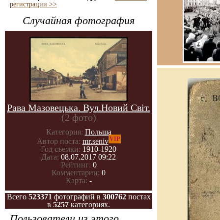
регистрации >>
Случайная фотография
Рава Мазовецька. Вул.Новий Світ.
(2 фото)
Категория:
Польша
VIP
Автор поста:
mr.seniv
Год съемки:
1910-1920
Дата:
08.07.2017 09:22
Рейтинг:
0
Комментарии:
0
Карта:
-
Всего
523371
фотографий в
300762
постах
в
5257
категориях.
Пользователи из этого