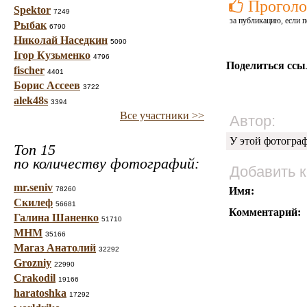
Проголо
Spektor
7249
за публикацию, если п
Рыбак
6790
Николай Наседкин
5090
Ігор Кузьменко
4796
Поделиться ссы
fischer
4401
Борис Ассеев
3722
alek48s
3394
Все участники >>
Автор:
У этой фотогра
Топ 15
по количеству фотографий:
Добавить 
mr.seniv
78260
Имя:
Скилеф
56681
Комментарий:
Галина Шаненко
51710
МНМ
35166
Магаз Анатолий
32292
Grozniy
22990
Crakodil
19166
haratoshka
17292