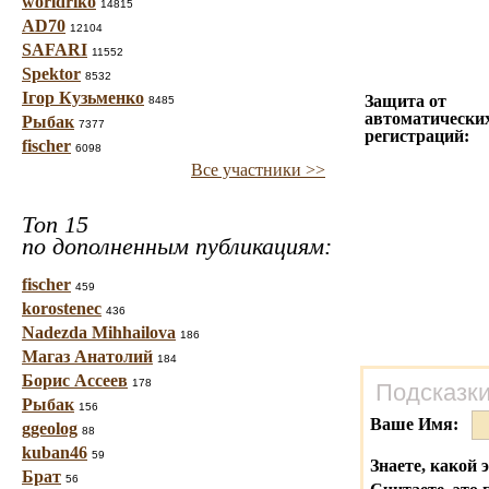
worldriko
14815
AD70
12104
SAFARI
11552
Spektor
8532
Ігор Кузьменко
Защита от
8485
автоматически
Рыбак
7377
регистраций:
fischer
6098
Все участники >>
Топ 15
по дополненным публикациям:
fischer
459
korostenec
436
Nadezda Mihhailova
186
Магаз Анатолий
184
Борис Ассеев
178
Подсказки
Рыбак
156
Ваше Имя:
ggeolog
88
kuban46
59
Знаете, какой 
Брат
56