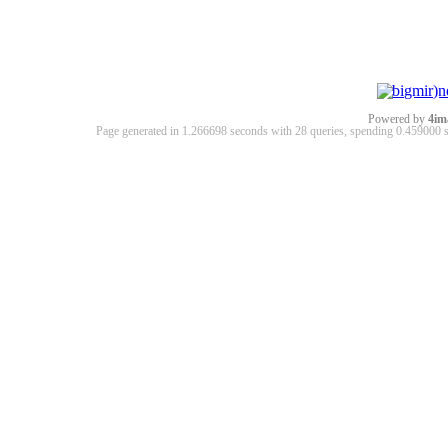
Powered by
4im
Page generated in 1.266698 seconds with 28 queries, spending 0.45900