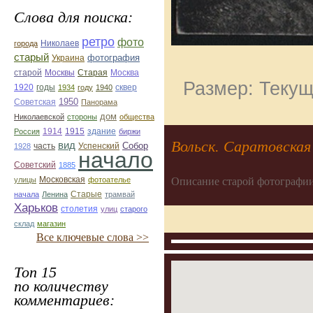
Слова для поиска:
ретро
фото
Николаев
города
старый
фотография
Украина
Старая
Москва
старой
Москвы
Размер: Текущ
1920
годы
сквер
1934
году
1940
1950
Советская
Панорама
дом
Николаевской
стороны
общества
1914
1915
здание
Россия
биржи
Вольск. Саратовская
вид
Собор
Успенский
1928
часть
начало
Советский
1885
улицы
Московская
фотоателье
Описание старой фотографии
Старые
начала
Ленина
трамвай
Харьков
столетия
улиц
старого
склад
магазин
Все ключевые слова >>
Топ 15
по количеству
комментариев: