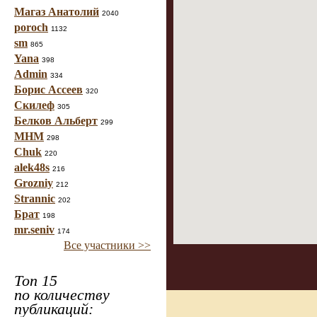
Магаз Анатолий
2040
poroch
1132
sm
865
Yana
398
Admin
334
Борис Ассеев
320
Скилеф
305
Белков Альберт
299
МНМ
298
Chuk
220
alek48s
216
Grozniy
212
Strannic
202
Брат
198
mr.seniv
174
Все участники >>
Топ 15
по количеству
публикаций: