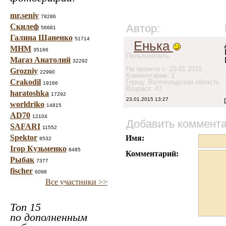
mr.seniv
78286
Скилеф
Автор:
56681
Галина Шаненко
51714
Енька
МНМ
35166
Пользователь
Магаз Анатолий
32292
На проекте с: 23.01.2015
Grozniy
22990
Комментарии: 1
Crakodil
Город: Волгоградская область
19166
Возраст: 47
haratoshka
17292
23.01.2015 13:27
worldriko
14815
AD70
12104
Добавить коммент
SAFARI
11552
Spektor
Имя:
8532
Ігор Кузьменко
8485
Комментарий:
Рыбак
7377
fischer
6098
Все участники >>
Топ 15
по дополненным