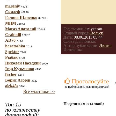
mr.seniv
45237
Скилеф
40848
Галина Шаненко
32703
МНМ
26542
Магаз Анатолий
Год съемки:
не указан
25449
Старый город:
Вольск
Crakodil
17967
Дата:
08.06.2011 05:44
AD70
Слова для поиска:
7743
Автор публикации:
Лютич
haratoshka
7618
Источник:
Spektor
7249
Рыбак
6790
Николай Наседкин
5090
Ігор Кузьменко
4796
fischer
4401
Борис Ассеев
Проголосуйте
3722
alek48s
3394
за публикацию, если понравилась!
Все участники >>
Топ 15
Поделиться ссылкой:
по количеству
фотографий: