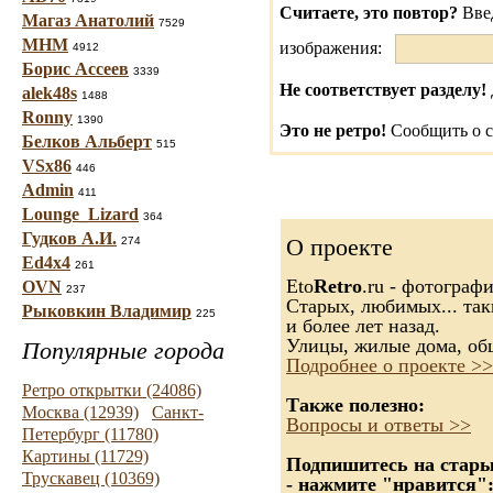
Считаете, это повтор?
Вве
Магаз Анатолий
7529
МНМ
изображения:
4912
Борис Ассеев
3339
Не соответствует разделу!
alek48s
1488
Ronny
1390
Это не ретро!
Сообщить о с
Белков Альберт
515
VSx86
446
Admin
411
Lounge_Lizard
364
Гудков А.И.
О проекте
274
Ed4x4
261
Eto
Retro
.ru - фотограф
OVN
237
Старых, любимых... так
Рыковкин Владимир
225
и более лет назад.
Улицы, жилые дома, об
Популярные города
Подробнее о проекте >>
Ретро открытки (24086)
Также полезно:
Москва (12939)
Санкт-
Вопросы и ответы >>
Петербург (11780)
Картины (11729)
Подпишитесь на старые
Трускавец (10369)
- нажмите "нравится"