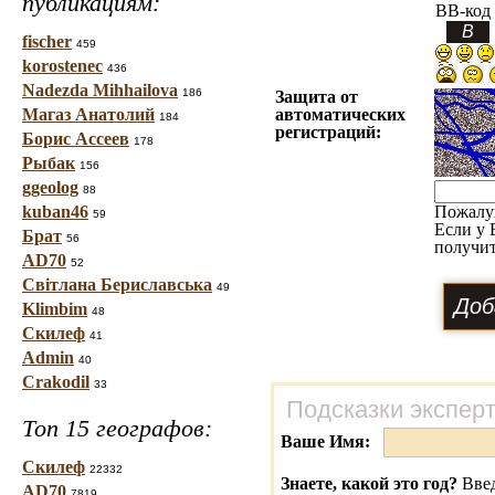
публикациям:
BB-код
fischer
459
korostenec
436
Nadezda Mihhailova
186
Защита от
Магаз Анатолий
автоматических
184
регистраций:
Борис Ассеев
178
Рыбак
156
ggeolog
88
kuban46
Пожалу
59
Если у 
Брат
56
получит
AD70
52
Світлана Бериславська
49
Klimbim
48
Скилеф
41
Admin
40
Crakodil
33
Подсказки экспер
Топ 15 географов:
Ваше Имя:
Скилеф
22332
Знаете, какой это год?
Введ
AD70
7819