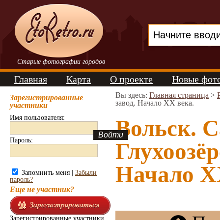
Старые фотографии городов
Главная
Карта
О проекте
Новые фот
Вы здесь:
Главная страница
>
Зарегистрированные
завод. Начало ХХ века.
участники
Имя пользователя:
Вольск. С
Пароль:
Глухоозё
Начало ХХ
Запомнить меня |
Забыли
пароль?
Еще не участник?
Зарегистрированные участники