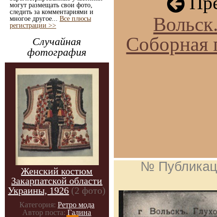
Пре
могут размещать свои фото,
следить за комментариями и
Вольск.
многое другое...
Все плюсы
регистрации >>
Соборная
Случайная
фотография
№ Публикац
Женский костюм
Закарпатской области
Украины, 1926
(2 фото)
Категория:
Ретро мода
Автор поста:
Галина