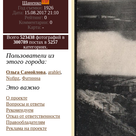
VIP
Шаненко
Год съемки:
1926
Дата:
15.08.2017 21:10
Рейтинг:
0
Комментарии:
0
Карта:
-
Всего
523438
фотографий в
300789
постах в
5257
категориях.
Пользователи из
этого города:
Ольга Самойлова
,
arahlei
,
Nofipz
,
Фатинна
Это важно
О проекте
Вопросы и ответы
Рекомендуем
Отказ от ответственности
Правообладателям
Реклама на проекте