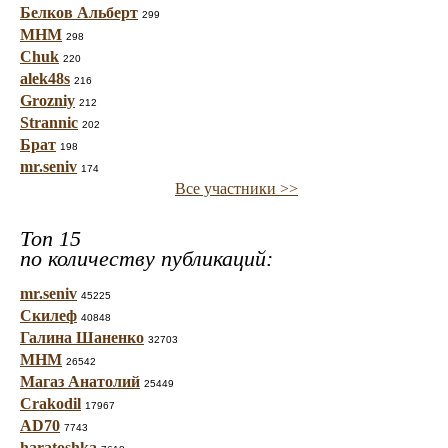
Белков Альберт
299
МНМ
298
Chuk
220
alek48s
216
Grozniy
212
Strannic
202
Брат
198
mr.seniv
174
Все участники >>
Топ 15
по количеству публикаций:
mr.seniv
45225
Скилеф
40848
Галина Шаненко
32703
МНМ
26542
Магаз Анатолий
25449
Crakodil
17967
AD70
7743
haratoshka