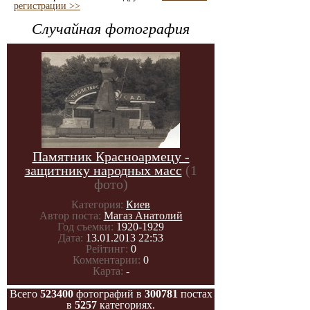
регистрации >>
Случайная фотография
Памятник Красноармецу -
защитнику народных масс
(1
фото)
Категория:
Киев
Автор поста:
Магаз Анатолий
Год съемки:
1920-1929
Дата:
13.01.2013 22:53
Рейтинг:
0
Комментарии:
0
Карта:
-
Всего
523400
фотографий в
300781
постах
в
5257
категориях.