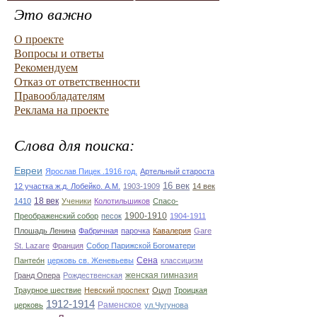
Это важно
О проекте
Вопросы и ответы
Рекомендуем
Отказ от ответственности
Правообладателям
Реклама на проекте
Слова для поиска:
Евреи
Ярослав Пицек .1916 год.
Артельный староста
16 век
12 участка ж.д. Лобейко. А.М.
1903-1909
14 век
18 век
1410
Ученики
Колотильшиков
Спасо-
1900-1910
Преображенский собор
песок
1904-1911
Плошадь Ленина
Фабричная
парочка
Кавалерия
Gare
St. Lazare
Франция
Собор Парижской Богоматери
Сена
Пантео́н
церковь св. Женевьевы
классицизм
женская гимназия
Гранд Опера
Рождественская
Траурное шествие
Невский проспект
Оцуп
Троицкая
1912-1914
Раменское
церковь
ул.Чугунова