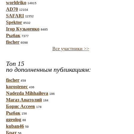
worldriko
14815
AD70
12104
SAFARI
11552
Spektor
8532
Ігор Кузьменко
8485
Рыбак
7377
fischer
6098
Все участники >>
Топ 15
по дополненным публикациям:
fischer
459
korostenec
436
Nadezda Mihhailova
186
Магаз Анатолий
184
Борис Ассеев
178
Рыбак
156
ggeolog
88
kuban46
59
Брат
56