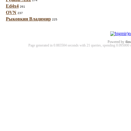
274
Ed4x4
261
OVN
237
Рыковкин Владимир
225
Powered by
4im
Page generated in 0.883504 seconds with 21 queries, spending 0.09500