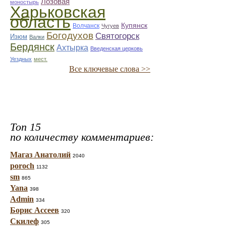
Лозовая
моностырь
Харьковская
область
Купянск
Волчанск
Чугуев
Богодухов
Святогорск
Изюм
Валки
Бердянск
Ахтырка
Введенская церковь
Уездных
мест.
Все ключевые слова >>
Топ 15
по количеству комментариев:
Магаз Анатолий
2040
poroch
1132
sm
865
Yana
398
Admin
334
Борис Ассеев
320
Скилеф
305