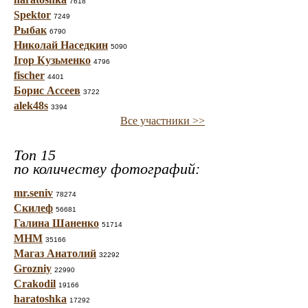
7618
Spektor
7249
Рыбак
6790
Николай Наседкин
5090
Ігор Кузьменко
4796
fischer
4401
Борис Ассеев
3722
alek48s
3394
Все участники >>
Топ 15
по количеству фотографий:
mr.seniv
78274
Скилеф
56681
Галина Шаненко
51714
МНМ
35166
Магаз Анатолий
32292
Grozniy
22990
Crakodil
19166
haratoshka
17292