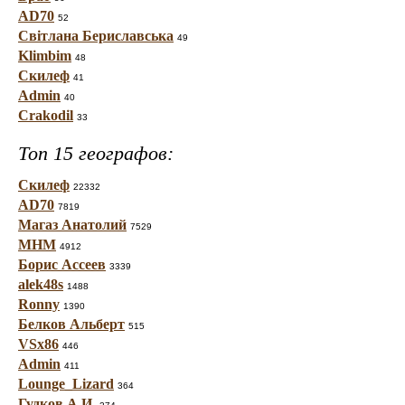
AD70
52
Світлана Бериславська
49
Klimbim
48
Скилеф
41
Admin
40
Crakodil
33
Топ 15 географов:
Скилеф
22332
AD70
7819
Магаз Анатолий
7529
МНМ
4912
Борис Ассеев
3339
alek48s
1488
Ronny
1390
Белков Альберт
515
VSx86
446
Admin
411
Lounge_Lizard
364
Гудков А.И.